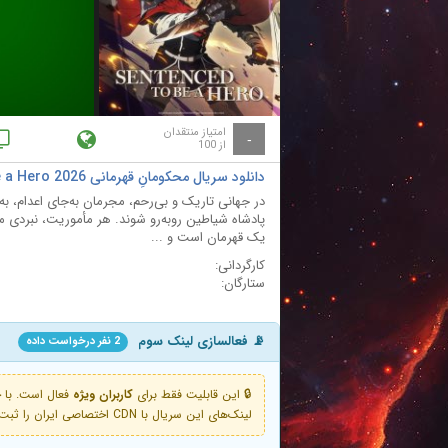
ay
deo
امتیاز منتقدان
-
از 100
دانلود سریال محکومانِ قهرمانی Sentenced to Be a Hero 2026 با دوبله فارسی
در جهانی تاریک و بی‌رحم، مجرمان به‌جای اعدام، ب
پادشاه شیاطین روبه‌رو شوند. هر مأموریت، نبردی م
یک قهرمان است و ...
کارگردانی:
ستارگان:
📡 فعالسازی لینک سوم
2 نفر درخواست داده
🔒 این قابلیت فقط برای
کاربران ویژه
لینک‌های این سریال با CDN اختصاصی ایران را ثبت کنید و دقایقی بعد به لینک سوم آن دسترسی خواهید داشت