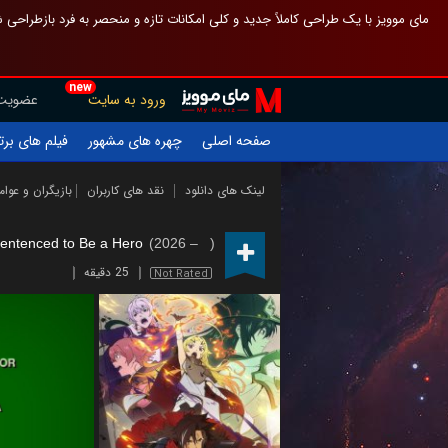
 چیدمان صفحهٔ اصلی مثل قبل مانده تا گم نشوی ، و اگر ظاهر تازه‌تری می‌خواهی
new
عضویت
ورود به سایت
یلم های برتر
چهره های مشهور
صفحه اصلی
ازیگران و عوامل
نقد های کاربران
لینک های دانلود
entenced to Be a Hero
(2026 – )
25 دقیقه
Not Rated