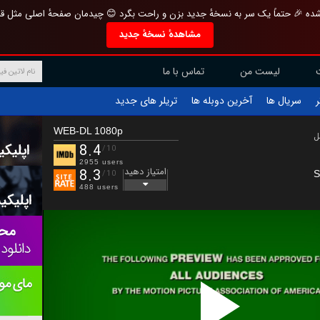
تازه و منحصر به فرد بازطراحی شده 🎉 حتماً یک سر به نسخهٔ جدید بزن و راحت بگرد 
مشاهدهٔ نسخهٔ جدید
تماس با ما
لیست من
تریلر های جدید
آخرین دوبله ها
سریال ها
ف
WEB-DL 1080p
ب
8.4
/10
2955 users
امتیاز دهید
8.3
S
/10
488 users