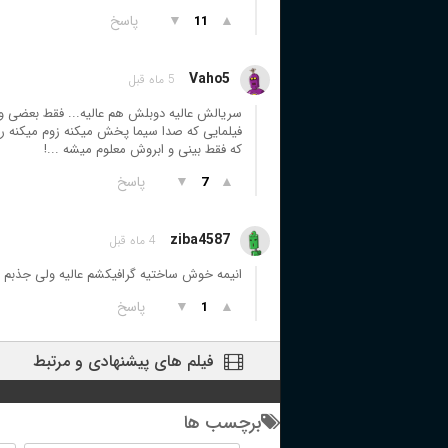
▲
▼
پاسخ
11
Vaho5
5 ماه قبل
سریالش عالیه دوبلش هم عالیه... فقط بعضی و
فیلمایی که صدا سیما پخش میکنه زوم میکنه رو
که فقط بینی و ابروش معلوم میشه ...!
▲
▼
پاسخ
7
ziba4587
4 ماه قبل
انیمه خوش ساختیه گرافیکشم عالیه ولی جذب
▲
▼
پاسخ
1
فیلم های پیشنهادی و مرتبط
برچسب ها