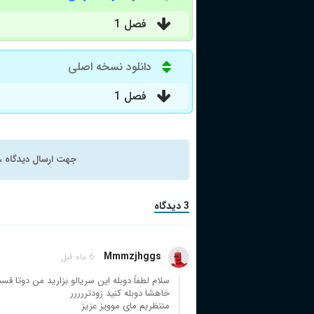
فصل 1
دانلود نسخه اصلی
فصل 1
جهت ارسال دیدگاه ، 
3 دیدگاه
Mmmzjhggs
6 ماه قبل
سلام لطفاً دوبله این سریالو بزارید من دوت
خاهشا دوبله کنید زودتررررر
منتظریم مای موویز عزیز