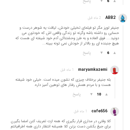
▲
▼
پاسخ
6
ABB2
2 ماه قبل
جنیفر لوپز مگر تو فیلمای تخیلی خودش، لیاقت یه شوهر درست و
حسابی رو داشته باشه وگرنه تو زندگی واقعی اش که خودتون می
دونید.... فوق العاده و به طرز وحشتناکی آدم خود شیفته ای هست که
هیچ جنبنده ای رو بالاتر از خودش نمی تونه ببینه...
▲
▼
پاسخ
6
maryamkazemi
1 ماه قبل
بله جنیفر برخلاف چیزی که نشون میده است. خیلی خود شیفته
هست و با مردم همش رفتار های توهین آمیز داره.
▲
▼
پاسخ
10
cafe656
1 ماه قبل
کلا وقتی در مداری قرار بگیری که همه ازت تعریف کنن امضا بگیرن
برای جیغ بکشن دست بزنن کلا همیشه انتظار داری همه اطرافیانتم