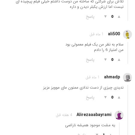
تلاش برای شرکتی که ساخته من دوست داشتم خیلی فیلم پیچیده ای
نیست اما ارزش یکبلر دیدن و داره
▲
▼
پاسخ
0
ali500
1 ماه قبل
سلام به نظر من یک فیلم معمولی بود
من امتیاز 6 را دادم
▲
▼
پاسخ
0
ahmadp
1 ماه قبل
ندیدی چیزی از دست ندادی ممنون مای موویز عزیز
▲
▼
پاسخ
0
Alirezaaabayrami
4 هفته قبل
یه مشت موجود همیشه ناراضی
▲
▼
پاسخ