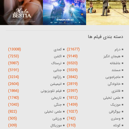
دسته بندی فیلم ها
(13008)
(21677)
درام
کمدی
(7253)
(9149)
هیجان انگیز
اکشن
(5987)
(6520)
عاشقانه
ترسناک
(5191)
(5539)
مستند
جنایی
(3234)
(3842)
ماجراجویی
رازآلود
(2604)
(2819)
خانوادگی
انیمیشن
(1866)
(2597)
فانتزی
فیلم تلویزیونی
(1740)
(1812)
علمی تخیلی
تاریخی
(1043)
(1459)
موزیک
جنگی
(822)
(1027)
بیوگرافی
علمی تخیلی
(505)
(742)
وسترن
ورزشی
(309)
(310)
کوتاه
موزیکال