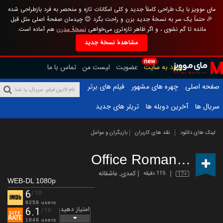
مای موویز با یک طراحی کاملاً جدید و کلی امکانات تازه و منحصر به فرد بازطراحی شده
🎉 حتماً یک سر به نسخهٔ جدید بزن و راحت بگرد 😊 چیدمان صفحهٔ اصلی مثل قبل
مانده تا گم نشوی ، و اگر ظاهر تازه‌تری می‌خواهی
نسخهٔ مدرن
هم آماده است.
مشاهدهٔ نسخهٔ جدید
new
ورود به سایت
عضویت
لیست من
تماس با ما
صفحه اصلی
چهره های مشهور
فیلم های برتر
سریال ها
آخرین دوبله ها
تریلر های جدید
لینک های دانلود
نقد های کاربران
بازیگران و عوامل
Office Romance
(2026
کمدی
,
عاشقانه
115 دقیقه
17+
WEB-DL 1080p
6
/10
9258 users
امتیاز دهید
6.1
/10
1849 users