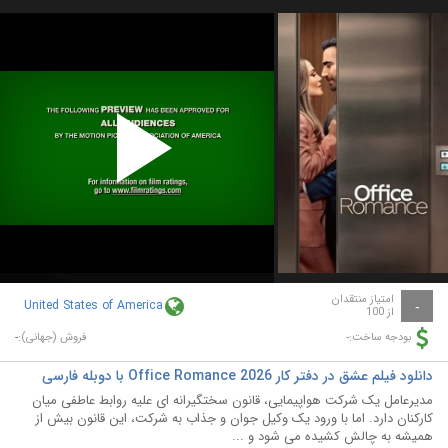
Play
Video
امتیاز منتقدان
United States of America
-
از 100
-
-
بودجه ساخت:
فروش (جهانی):
دانلود فیلم عشق در دفتر کار Office Romance 2026 با دوبله فارسی
مدیرعامل یک شرکت هواپیمایی، قانون سختگیرانه ای علیه روابط عاطفی میان
کارکنان دارد. اما با ورود یک وکیل جوان و جذاب به شرکت، این قانون بیش از
همیشه به چالش کشیده می شود و ...