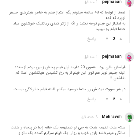
pejmaaan
1 ماه قبل
ضمنا از اونجا که 48 سالمه میتونم بگم امتیاز فیلم به خاطر هیترهای جنیفر
لوپزه که کمه .
به امتیاز این فیلم توجه نکنید و اگه از ژانر کمدی رمانتیک خوشتون میاد
حتما فیلم رو ببینید.
▲
▼
پاسخ
2
pejmaaan
1 ماه قبل
فیلمش عالی بود . همون 20 دقیقه اول فیلم پخش زمین بودم از خنده .
البته جنیفر لوپز هم توی این فیلم از به رخ کشیدن هیکلشون اصلا کم
نذاشتن !!
در هر صورت دیدنش رو حتما توصیه میکنم. البته فیلم خانوادگی نیست .
▲
▼
پاسخ
2
Mehraveh
3 هفته قبل
سلام علت اینهمه هیت به جی لو نمیفهمم یک خانم زیبا در پنجاه و هفت
سالگی میدرخشه بازی خوب و روان یک فیلم سرگرم کننده یک بانو و