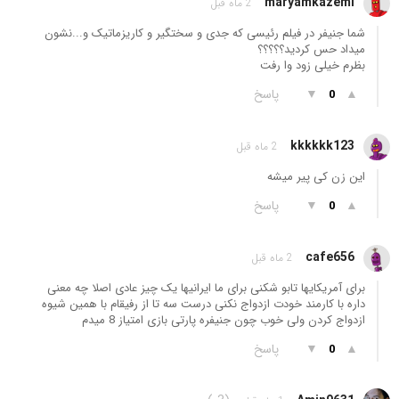
maryamkazemi
2 ماه قبل
شما جنیفر در فیلم رئیسی که جدی و سختگیر و کاریزماتیک و...نشون
میداد حس کردید؟؟؟؟؟
بظرم خیلی زود وا رفت
▲
▼
پاسخ
0
kkkkkk123
2 ماه قبل
این زن کی پیر میشه
▲
▼
پاسخ
0
cafe656
2 ماه قبل
برای آمریکایها تابو شکنی برای ما ایرانیها یک چیز عادی اصلا چه معنی
داره با کارمند خودت ازدواج نکنی درست سه تا از رفیقام با همین شیوه
ازدواج کردن ولی خوب چون جنیفره پارتی بازی امتیاز 8 میدم
▲
▼
پاسخ
0