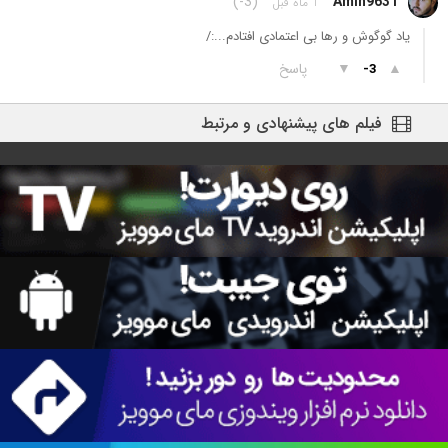
(-3)
Amin9631
1 ماه قبل
یاد گوگوش و رها بی اعتمادی افتادم...:/
▲
▼
پاسخ
-3
فیلم های پیشنهادی و مرتبط