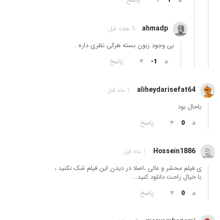
1
ahmadp
3 هفته قبل
بی وجودِ زبون بسته هرکی نظری داره .
▲
▼
پاسخ
-1
aliheydarisefat64
1 ماه قبل
باحال بود
▲
▼
پاسخ
0
Hossein1886
1 ماه قبل
ی فیلم محشر و عالی ،اصلا در دیدن این فیلم شک نکنید ،
با خیال راحت دانلود کنید...
▲
▼
پاسخ
0