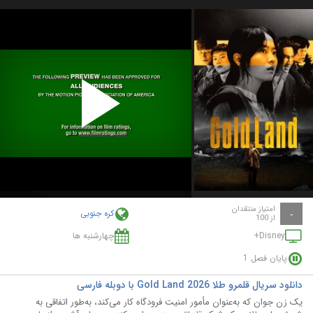
Play
Video
امتیاز منتقدان
کره جنوبی
-
از 100
Disney+
چهارشنبه ها
پایان فصل 1
دانلود سریال قلمرو طلا Gold Land 2026 با دوبله فارسی
یک زن جوان که به‌عنوان مأمور امنیت فرودگاه کار می‌کند، به‌طور اتفاقی به