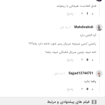
فدق العادست هیجانی با ریتم‌تند
▲
▼
پاسخ
1
Mahdivahidi
2 ماه قبل
آیا اکشن دارد
راستی کسی میدونه سریال پسر خوب ادامه دارد یانه؟؟؟
اخه حیف چنین سریال قشنگی حیف بشه!
▲
▼
پاسخ
0
Sajjad13744731
2 ماه قبل
واقعا عالیه
▲
▼
پاسخ
0
فیلم های پیشنهادی و مرتبط