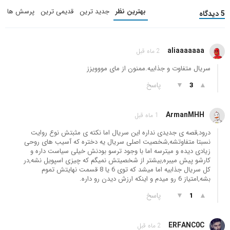
بهترین نظر
جدید ترین
قدیمی ترین
پرسش ها
5 دیدگاه
aliaaaaaaa
2 ماه قبل
سریال متفاوت و جذابیه.ممنون از مای‌ مووویزز
▲
▼
پاسخ
3
ArmanMHH
1 ماه قبل
درود,قصه ی جدیدی نداره این سریال اما نکته ی مثبتش نوع روایت
نسبتا متفاوتشه,شخصیت اصلی سریال یه دختره که آسیب های روحی
زیادی دیده و میترسه اما با وجود ترسو بودنش خیلی سیاست داره و
کارشو پیش میبره,بیشتر از شخصیتش نمیگم که چیزی اسپویل نشه,در
کل سریال جذابیه اما میشد که توی 6 یا 8 قسمت نهایتش تموم
بشه,امتیاز 6 رو میدم و اینکه ارزش دیدن رو داره.
▲
▼
پاسخ
1
ERFANC0C
2 ماه قبل