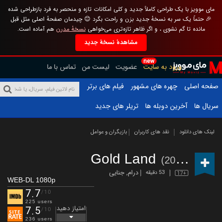
مای موویز با یک طراحی کاملاً جدید و کلی امکانات تازه و منحصر به فرد بازطراحی شده
🎉 حتماً یک سر به نسخهٔ جدید بزن و راحت بگرد 😊 چیدمان صفحهٔ اصلی مثل قبل
مانده تا گم نشوی ، و اگر ظاهر تازه‌تری می‌خواهی
نسخهٔ مدرن
هم آماده است.
مشاهدهٔ نسخهٔ جدید
new
ورود به سایت
عضویت
لیست من
تماس با ما
صفحه اصلی
چهره های مشهور
فیلم های برتر
سریال ها
آخرین دوبله ها
تریلر های جدید
لینک های دانلود
نقد های کاربران
بازیگران و عوامل
Gold Land
(2026 – )
درام
,
جنایی
53 دقیقه
17+
WEB-DL 1080p
7.7
/10
225 users
امتیاز دهید
7.5
/10
236 users