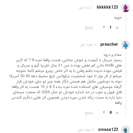
kkkkkk123
2 ماه قبل
خوبه
▲
▼
پاسخ
1
preacher
3 هفته قبل
سلام و درود
بسیار سریال با کیفیت و خوش ساختی هست واقعا نمره 7.8 که کاربر
های imdb دادن کم لطفی بوده با سن 31 سال تقریبا گیم و سریال و
فیلمی نبوده ندیده باشم وقتی با یه اثر خاص روبرو میشم کاملا متوجه
میشم از اثر نوار تا خود شخصیت نیکولاس کیج محیط دهه 40 50 آمریکا
دونه به دونشون مکمل هم هستن انگار همه چیز تو جای خودش قرار
گرفته موسیقی های استفاده شده نمره بنده 8.5 از 10 هست یه اثر واقعا
قابل قبول و خوب در حد اندازه خودش تو سال 2026 که صنعت سینمای
دنیا داره به سمت زباله شدن میره دیدن همچین اثر هایی دلگرم کنندس
واقعا
▲
▼
پاسخ
0
sinaaa123
4 هفته قبل