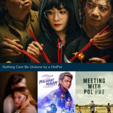
Nothing Cant Be Undone by a HotPot