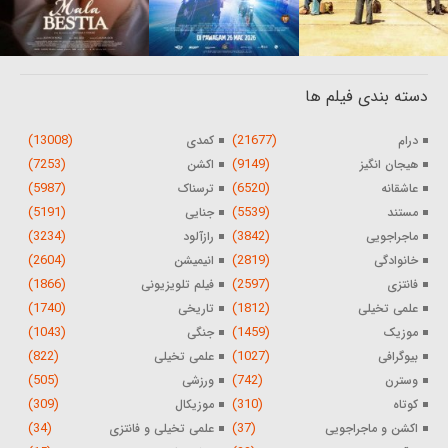
دسته بندی فیلم ها
(13008)
(21677)
درام
کمدی
(7253)
(9149)
هیجان انگیز
اکشن
(5987)
(6520)
عاشقانه
ترسناک
(5191)
(5539)
مستند
جنایی
(3234)
(3842)
ماجراجویی
رازآلود
(2604)
(2819)
خانوادگی
انیمیشن
(1866)
(2597)
فانتزی
فیلم تلویزیونی
(1740)
(1812)
علمی تخیلی
تاریخی
(1043)
(1459)
موزیک
جنگی
(822)
(1027)
بیوگرافی
علمی تخیلی
(505)
(742)
وسترن
ورزشی
(309)
(310)
کوتاه
موزیکال
(34)
(37)
اکشن و ماجراجویی
علمی تخیلی و فانتزی