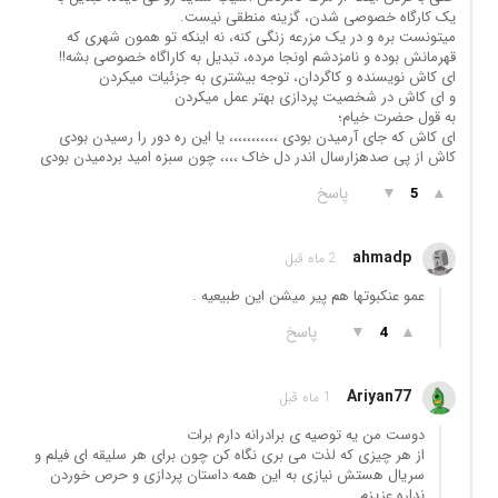
یک کارگاه خصوصی شدن، گزینه منطقی نیست.
میتونست بره و در یک مزرعه زنگی کنه، نه اینکه تو همون شهری که
قهرمانش بوده و نامزدشم اونجا مرده، تبدیل به کاراگاه خصوصی بشه!!
ای کاش نویسنده و کاگردان، توجه بیشتری به جزئیات میکردن
و ای کاش در شخصیت پردازی بهتر عمل میکردن
به قول حضرت خیام؛
ای کاش که جای آرمیدن بودی ،،،،،،،،،،، یا این ره دور را رسیدن بودی
کاش از پی صدهزارسال اندر دل خاک ،،،، چون سبزه امید بردمیدن بودی
▲
▼
پاسخ
5
ahmadp
2 ماه قبل
عمو عنکبوتها هم پیر میشن این طبیعیه .
▲
▼
پاسخ
4
Ariyan77
1 ماه قبل
دوست من یه توصیه ی برادرانه دارم برات
از هر چیزی که لذت می بری نگاه کن چون برای هر سلیقه ای فیلم و
سریال هستش نیازی به این همه داستان پردازی و حرص خوردن
نداره عزیزم