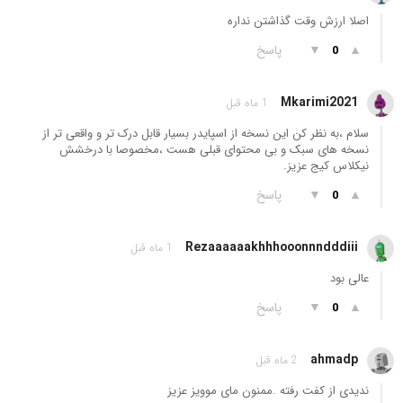
اصلا ارزش وقت گذاشتن نداره
▲
▼
پاسخ
0
Mkarimi2021
1 ماه قبل
سلام ،به نظر کن این نسخه از اسپایدر بسیار قابل درک تر و واقعی تر از
نسخه های سبک و بی محتوای قبلی هست ،مخصوصا با درخشش
نیکلاس کیج عزیز.
▲
▼
پاسخ
0
Rezaaaaaakhhhooonnndddiii
1 ماه قبل
عالی بود
▲
▼
پاسخ
0
ahmadp
2 ماه قبل
ندیدی از کفت رفته .ممنون مای موویز عزیز