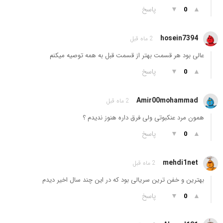
▲
▼
پاسخ
0
hosein7394
2 ماه قبل
عالی بود هر قسمت بهتر از قسمت قبل به همه توصیه میکنم
▲
▼
پاسخ
0
Amir00mohammad
2 ماه قبل
همون مرد عنکبوتی ولی فرق داره هنوز ندیدم ؟
▲
▼
پاسخ
0
mehdi1net
2 ماه قبل
بهترین و خفن ترین سریالی بود که در این چند سال اخیر دیدم
▲
▼
پاسخ
0