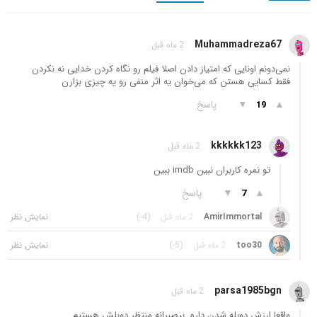
Muhammadreza67
2 ماه قبل
نمی‌دونم اونایی که امتیاز دادن اصلا فیلم رو نگاه کردن خدایی نه نکردن
فقط کسایی هستن که می‌خوان یه اثر منفی رو یه چیزی بزارن
▲
▼
پاسخ
19
kkkkkk123
2 ماه قبل
تو نمره کاربران نبین imdb ببین
▲
▼
پاسخ
7
AmirImmortal
2 ماه قبل
(-4)
too30
2 ماه قبل
(-5)
parsa1985bgn
2 ماه قبل
واقعا ارزش دوبله شدن داره. بیصبرانه منتظر دوبلش هستیم