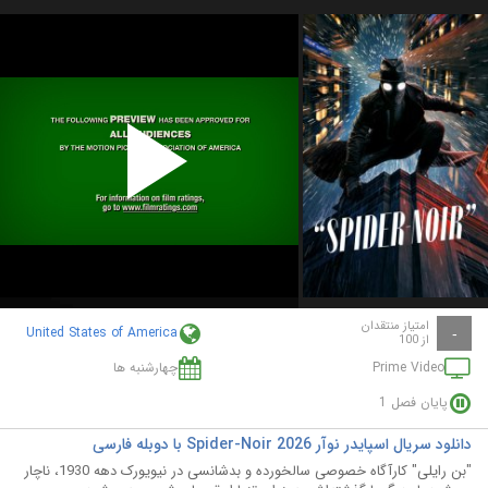
Play
Video
امتیاز منتقدان
United States of America
-
از 100
Prime Video
چهارشنبه ها
پایان فصل 1
دانلود سریال اسپایدر نوآر Spider-Noir 2026 با دوبله فارسی
"بن رایلی" کارآگاه خصوصی سالخورده و بدشانسی در نیویورک دهه 1930، ناچار