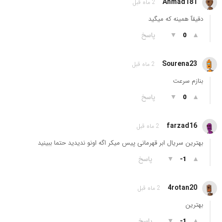
Ahmad181
2 ماه قبل
دقیقآ همینه که میگید
▲
▼
پاسخ
0
Sourena23
2 ماه قبل
بنازم سرعت
▲
▼
پاسخ
0
farzad16
2 ماه قبل
بهترین سریال ابر قهرمانی پیس میکر اگه اونو ندیدید حتما ببینید
▲
▼
پاسخ
-1
4rotan20
2 ماه قبل
بهترین
▲
▼
پاسخ
-1