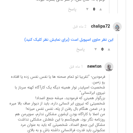
▲
▼
پاسخ
0
chalipa72
2 ماه قبل
این نظر حاوی اسپویل است (برای نمایش نظر کلیک کنید)
▲
▼
پاسخ
0
newton
1 ماه قبل
فرمودین؛ "تقریبا تو تمام صحنه ها یا نفس نفس زده یا افتاده
رو زمین.
شخصیت اسپایدر نوار همینه دیگه یک کارآگاه کهنه سرباز با
نیروی ابرانسانی"
بزرگوار همینی که فرمودید، میشه جمع اضداد!
شخصیتی که نیروی ابر انسانی داره، باید از دیوار صاف بالا میره
و در ضمن هنگام بال رفتن از پله، نفس نفس میزنه!
من اصلا با کاراگاه بودن ایشون مشکلی ندارم، سوپرمن هم
روزنامه نگار بود، هیچکسم با این شغلش مشکلی نداشت
مشکل این جمع اضداد، شخصیتی که باید به عنوان مرد
عنکبوتی باید قدرت فراانسانی داشته باش و به بالای