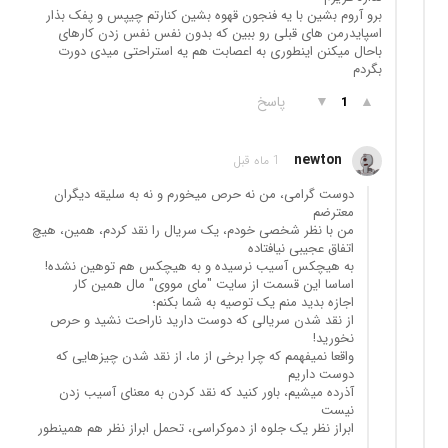
برو آروم بشین با یه فنجون قهوه بشین کنارتم چیپس و پفک بذار
اسپایدرمن های قبلی رو ببین که بدون نفس نفس زدن کارهای
باحال میکنن اینطوری به اعصابت هم یه استراحتی میدی دورت
بگردم
▲
▼
پاسخ
1
newton
1 ماه قبل
دوست گرامی، من نه حرص میخورم و نه به سلیقه دیگران
معترضم
من با نظر شخصی خودم، یک سریال را نقد کردم، همین، هیچ
اتفاق عجیبی نیافتاده
به هیچکس آسیب نرسیده و به هیچکس هم توهین نشده!
اساسا این قسمت از سایت "مای مووی" مال همین کار
اجازه بدید منم یک توصیه به شما بکنم؛
از نقد شدن سریالی که دوست دارید ناراحت نشید و حرص
نخورید!
واقعا نمیفهمم که چرا برخی از ما، از نقد شدن چیزهایی که
دوست داریم
آذرده میشیم، باور کنید که نقد کردن به معنای آسیب زدن
نیست
ابراز نظر یک جلوه از دموکراسی، تحمل ابراز نظر هم همینطور