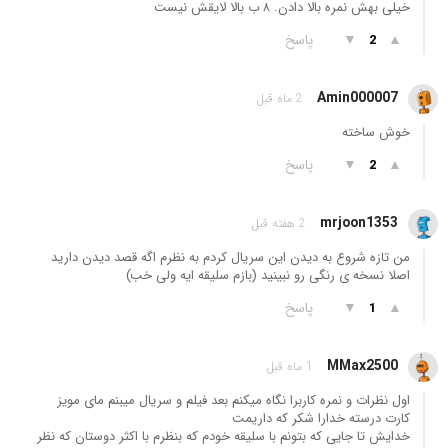
خیلی بهش نمره بالا دادن. ۸ ب بالا لایقش نیست
▲
▼
پاسخ
2
Amin000007
2 ماه قبل
خوش ساخته
▲
▼
پاسخ
2
mrjoon1353
2 هفته قبل
من تازه شروع به دیدن این سریال کردم به نظرم اگه قصد دیدن دارید
اصلا نسخه ی رنگی رو نبینید (بازم سلیقه ایه ولی خب)
▲
▼
پاسخ
1
MMax2500
1 ماه قبل
اول نظرات و نمره کاربرا نگاه میکنم بعد فیلم و سریال میبنم مای مویز
کارت درسته خدارا شکر که داریمت
خدایش تا جایی که بتونم با سلیقه خودم که بنظرم با اکثر دوستان که نظر