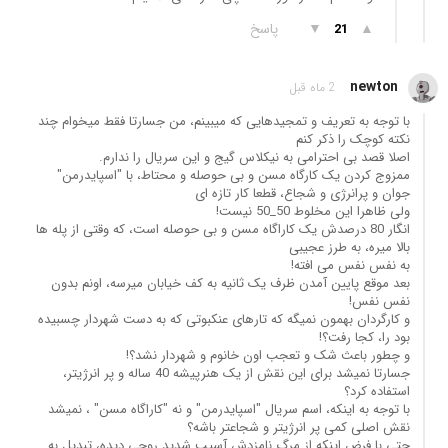
▲
▼
پاسخ
21
newton
2 ماه قبل
با توجه به تعریف و تمجیدهایی که میبینم، من جسارتا فقط میخوام چند
نکته کوچک را ذکر کنم
اصلا قصد بی احترامی به نیکلاس گیج و این سریال را ندارم.
ممزوج کردن یک کارگاه مسن و بی حوصله و محتاط، با "اسپایدرمن"
جوان و پرانرژی و شجاع، قطعا کار تازه ای
ولی ظاهرا این مخلوط 50_50 نیست!
انگار 80 درصدش یک کاراگاه مسن و بی حوصله است، که وقتی از پله ها
بالا میره، به طرز عجیبی
به نفس نفس می افته!
بعد موقع پایین آمدن ظرف یک ثانیه به کف خیابان میرسه، اونم بدون
نفس نفس!
و کارگردان بهمون نمیگه که تارهای عنکبوتی که به دست شهردار چسبیده
بود را، کجا رفت؟!
و چطور باعث شک و تعجب اون خانوم و شهردار نشد؟!
جسارتا نمیشد برای این نقش از یک هنرپیشه 40 ساله و پر انرژیتر،
استفاده کرد؟
با توجه به اینکه، اسم سریال "اسپایدرمن" و نه "کاراگاه مسن" ، نمیشد
نقش اصلی کمی پر انرژیتر و شجاعتر باشه؟
حتی با فرض اینکه از مرگ نامزدش آسیب شدید روحی دیده، تبدیل به