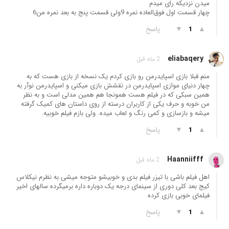
میدن نزدیکه رای میدم
چهار قسمت اول فوق‌العاده نمره 9ولی قسمت پنج به بعد نمره من6
▲
▼
پاسخ
1
eliabaqery
2 ماه قبل
منم قبلا بازی اسپایدرمن رو بازی کردم یک نسخه از بازی هست که به
چهار دنیای موازی اسپایدرمن در نقشش بازی میکنی و اسپایدرمن نوآر به
همین سبکی که در فیلم هست همونجا هم همین مدلی است و به نظر
من خوبه و حرف یکی از کاربران درسته از روی داستان های کمیک گرفته
میشه و بازسازی و کمی رنگ و لعاب میده. ولی بازم فیلم خوبیه.
▲
▼
پاسخ
1
Haanniifff
2 ماه قبل
اهل فیلم باشی با تیزر فیلم بدی و خوبیشو متوجه میشی.به نظرم نیکلاس
کیج بعد کلی دوری از سینمای درجه یک دوباره داره برمیگرده سالهای اخیر
فیلمای خوبی بازی کرده
▲
▼
پاسخ
1