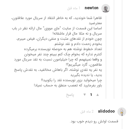
newton
1 ماه قبل
ظاهرا شما خوندید، که به خاطر انتقاد از سریال مورد علاقتون،
معترضید
اساسا این قسمت از سایت "مای مووی" مال ارائه نظر در باب
سریال و نه مثلا مال قرار عاشقانه!
چون خودم از نقدهای مثبت و منفی دیگران، فیض میبرم،
بخودم زحمت دادم و نقد نوشتم.
تعداد خطوط نوشته هم به حوصله نویسنده برمیگرده
کنترم نداره که بخوام چک کنم ببینم چند نفر میخونن
و واقعا نمیفهمم که چرا خیلیامون نسبت به نقد سریال مورد
علاقمون، گارد میگیریم؟!
یه نفر یه نقدی نوشته، اگر باهاش مخالفید، به نقدش پاسخ
بدید، یا ندیده بگیرید
چرا میخواید بزور نویسنده نقد را بکوبید!!
باور بفرمایید که تعصب منطق به حساب نمیاد!
▲
▼
پاسخ
1
alidodoo
2 ماه قبل
قسمت اولش رو دیدم خوب بود.