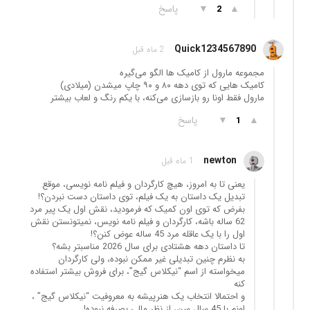
▲
▼
پاسخ
2
Quick1234567890
2 ماه قبل
مجموعه مارول از کامیک ها الگو می‌گیره
کامیک هایی که توی دهه ٨٠ و ٩٠ چاپ میشدن (میلادی)
مارول فقط اونا رو بازسازی می‌کنه، با یکم رنگ و لعاب بیشتر
▲
▼
پاسخ
1
newton
1 ماه قبل
یعنی تا به امروز، هیچ کارگردان و فیلم نامه نویسی، موقع
تبدیل یک داستان به یک فیلم، توی داستان دست نبردن؟!
بفرض که توی اون کمیک که فرمودید، نقش اول یک پیر مرد
62 ساله باشه، کارگردان و فیلم نامه نویس، نمیتونستن نقش
اول را با یک عاقله مرد 45 ساله عوض کنن؟!
تا داستان دهه هشتادی برای سال 2026 مناسبتر بشه؟
به نظرم چنین تبدیلی غیر ممکن نبوده، ولی کارگردان
میخواسته از اسم “نیکلاس گیج”، برای فروش بیشتر استفاده
کنه
و احتمالا انتخاب یک هنرپیشه به معروفیت “نیکلاس گیج” ،
اونم با 45 سال سن، از نظر مالی بصرفه نبوده!