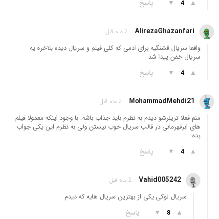
▲
▼
پاسخ
4
AlirezaGhazanfari
2 ماه قبل
واقعا سریال قشنگیه برای ادمی که کلی فیلم و سریال دیده بلاخره یه
سریال خفن پیدا شد
▲
▼
پاسخ
4
MohammadMehdi21
2 ماه قبل
منم فعلا تریلرشو دیدم به نظرم باید جذاب باشه. با وجود اینکه معمولا فیلم
های ابرقهرمانی در قالب سریال خوب نیستن ولی به نظرم این یکی جواب
بده.
▲
▼
پاسخ
4
Vahid005242
2 ماه قبل
سریال لوکی یکی از بهترین سریال هایه که دیدم
▲
▼
پاسخ
8