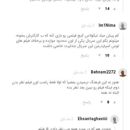
▲
▼
پاسخ
14
Im1Nima
2 ماه قبل
کم پیش میاد نیکولاس کیج فیلمی رو بازی کنه که ب کارکترش بخونه.
میتونم بگم این سریال یکی از اون محدود موارده و برخلاف فیلم های
لوس اسپایدرمن این سریال جذابیت خاصی داشت
▲
▼
پاسخ
10
Behnam2272
2 ماه قبل
هنوز به این فرهنگ نرسیدن بعضیا که اولا فقط راجب اون فیلم نظر بدن
دوم اینکه فیلم رو ببین بعد نظر بده
البته نه همه
▲
▼
پاسخ
8
Ehsantaghaviiii
2 ماه قبل
خودت هم که در مورد همه چی نظر دادی الا فیلم