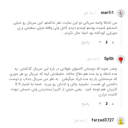
merfi1
1 ماه قبل
من تاحالا واسه سریالی تو این سایت نظر نذاشتم، این سریال رو خیلی
اسمشو شنیده بودمم اومدم دیدم کامل ولی واقعا خیلی سطحی و ی
جورایی کودکانه بود اصلا حال نکردم...
▲
▼
پاسخ
2
SpSh
2 ماه قبل
چقدر خوبه که دوستان کامنهای طولانی در باره این سریال گذاشتن. یه
عده انتقاد و یه عده هم دفاع جانانه. حقیقتش اینه که سریال رو هر جوری
که میساختن باز یه عده ایراد میگرفتن . به نظر من سریال جذاب و دوست
داشتنی ای هست. بشینید پاش و لذتش رو ببرید. ضمنا به امتیاز 8.9
کاربران هم توجه کنید . یعنی خیلی از کاربرا پسندیدن ولی حسش نبوده
کامنت بزارن.
▲
▼
پاسخ
2
farzad3727
2 ماه قبل