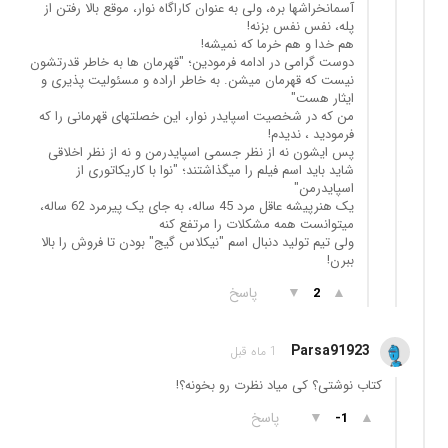
آسمانخراشها بره، ولی به عنوان کاراگاه نوار، موقع بالا رفتن از
پله، نفس نفس بزنه!
هم خدا و هم خرما که نمیشه!
دوست گرامی در ادامه فرمودین؛ "قهرمان ها به خاطر قدرتشون
نیست که قهرمان میشن. به خاطر اراده و مسئولیت پذیری و
ایثار هست"
من که در شخصیت اسپایدر نوار، این خصلتهای قهرمانی را که
فرمودید ، ندیدم!
پس ایشون نه از نظر جسمی اسپایدرمن و نه از نظر اخلاقی
شاید باید اسم فیلم را میگذاشتند؛ "نوا با کاریکاتوری از
اسپایدرمن"
یک هنرپیشه عاقل مرد 45 ساله، به جای یک پیرمرد 62 ساله،
میتوانست همه مشکلات را مرتفع کنه
ولی تیم تولید دنبال اسم "نیکلاس گیج" بودن تا فروش را بالا
ببرن!
▲
▼
پاسخ
2
Parsa91923
1 ماه قبل
کتاب نوشتی؟ کی میاد نظرت رو بخونه؟!
▲
▼
پاسخ
-1