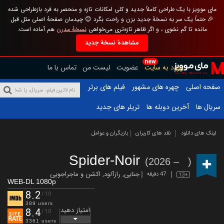
مای موویز با یک طراحی کاملاً جدید و کلی امکانات تازه و منحصر به فرد بازطراحی شده
🎉 حتماً یک سر به نسخهٔ جدید بزن و راحت بگرد 😊 چیدمان صفحهٔ اصلی مثل قبل
مانده تا گم نشوی ، و اگر ظاهر تازه‌تری می‌خواهی
نسخهٔ مدرن
هم آماده است.
مشاهدهٔ نسخهٔ جدید
new
ورود به سایت
عضویت
لیست من
تماس با ما
صفحه اصلی
چهره های مشهور
فیلم های برتر
سریال ها
آخرین دوبله ها
تریلر های جدید
لینک های دانلود
نقد های کاربران
بازیگران و عوامل
Spider-Noir
(2026 – )
جنایی
,
رازآلود
,
اکشن و ماجراجویی
47 دقیقه
13+
WEB-DL 1080p
8.2
/10
389 users
امتیاز دهید
8.4
/10
3361 users