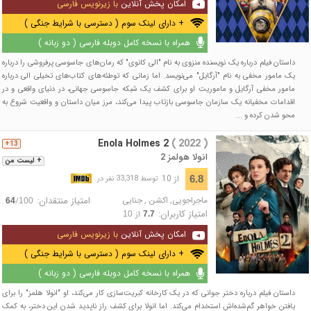
امکان پخش آنلاین
با زیرنویس فارسی
+ دارای لینک سوم ( دسترسی با شرایط جنگی )
همراه با نسخه کامل دوبله فارسی ( دو زبانه )
داستان فیلم درباره یک نویسنده منزوی به نام "الی کانوی" که رمان‌های جاسوسی پرفروشی را درباره
یک مامور مخفی به نام "آرگایل" می‌نویسد. اما زمانی که توطئه‌های کتاب‌های تخیلی الی درباره
مامور مخفی آرگایل و ماموریت او برای کشف یک شبکه جاسوسی جهانی، در دنیای واقعی و در
اقدامات مخفیانه یک سازمان جاسوسی بازتاب پیدا می‌کند، مرز میان داستان و واقعیت شروع به
محو شدن کرده و ...
Enola Holmes 2
( 2022 )
13+
انولا هولمز 2
+ لیست من
از 10
6.8
توسط 33,318 نفر در
ماجراجویی
,
اکشن
,
جنایی
امتیاز منتقدان:
/
64
100
امتیاز کاربران:
از
10
7.7
امکان پخش آنلاین
با زیرنویس فارسی
+ دارای لینک سوم ( دسترسی با شرایط جنگی )
همراه با نسخه کامل دوبله فارسی ( دو زبانه )
داستان فیلم درباره دختر جوانی که در یک کارخانه کبریت‌سازی کار می‌کند، او "انولا هلمز" را برای
یافتن خواهر گم‌شده‌اش استخدام می‌کند. اما انولا برای کشف راز ناپدید شدن این دختر، به کمک