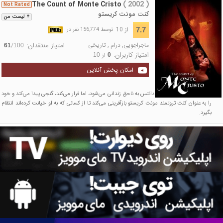
The Count of Monte Cristo
( 2002 )
Not Rated
کنت مونت کریستو
+ لیست من
از 10
7.7
توسط 156,774 نفر در
ماجراجویی
,
درام
,
تاریخی
امتیاز منتقدان:
/
61
100
امتیاز کاربران:
از
10
0
امکان پخش آنلاین
ملوان جوانی به نام ادموند دانتس به ناحق زندانی می‌شود، اما فرار می‌کند، گنجی پیدا می‌کند و خود
را به عنوان کنت ثروتمند مونت کریستو بازآفرینی می‌کند تا از کسانی که به او خیانت کرده‌اند انتقام
بگیرد.