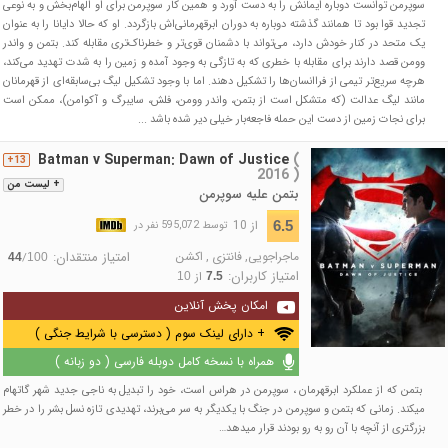
سوپرمن توانست دوباره ایمانش را به دست آورد و همین کار سوپرمن برای او الهام‌بخش و به نوعی
تجدید قوا بود تا همانند گذشته دوباره به دوران ابرقهرمانی‌اش بازگردد. او که حالا دایانا را به عنوان
یک متحد در کنار خودش دارد، می‌تواند با دشمنان قوی‌تر و خطرناک‌تری مقابله کند. بتمن و واندر
وومن قصد دارند برای مقابله با خطری که به تازگی به وجود آمده و زمین را به شدت تهدید می‌کند،
هرچه سریع‌تر تیمی از فراانسان‌ها را تشکیل دهند. اما با وجود تشکیل لیگ بی‌سابقه‌ای از قهرمانان
مانند لیگ عدالت (که متشکل است از بتمن، واندر وومن، فلش، سایبرگ و آکوامن)، ممکن است
برای نجات زمین از دست این حمله فاجعه‌بار خیلی دیر شده باشد ...
Batman v Superman: Dawn of Justice
(
13+
2016 )
+ لیست من
بتمن علیه سوپرمن
از 10
6.5
توسط 595,072 نفر در
ماجراجویی
,
فانتزی
,
اکشن
امتیاز منتقدان:
/
44
100
امتیاز کاربران:
از
10
7.5
امکان پخش آنلاین
+ دارای لینک سوم ( دسترسی با شرایط جنگی )
همراه با نسخه کامل دوبله فارسی ( دو زبانه )
بتمن که از عملکرد ابرقهرمان ، سوپرمن در هراس است، خود را تبدیل به ناجی جدید شهر گاتهام
میکند. زمانی که بتمن و سوپرمن در جنگ با یکدیگر به سر می‌برند، تهدیدی تازه نسل بشر را در خطر
بزرگتری از آنچه با آن رو به رو بودند قرار میدهد…