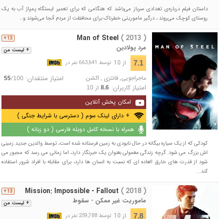
داستان فیلم درباره‌ی تعدادی سرباز می‌باشد که هنگامی که برای تعمیر ایستگاه پمپاژ آب به یک
روستای کوچک می‌روند ، درگیر ماموریتی خطرناک برای محافظت از مردم آنجا می‌شوند و…
Man of Steel
( 2013 )
13+
مرد پولادین
+ لیست من
از 10
7.1
توسط 663,641 نفر در
ماجراجویی
,
فانتزی
,
اکشن
امتیاز منتقدان:
/
55
100
امتیاز کاربران:
از
10
8.6
امکان پخش آنلاین
+ دارای لینک سوم ( دسترسی با شرایط جنگی )
همراه با نسخه کامل دوبله فارسی ( دو زبانه )
کودکی که از یک سیاره بیگانه در حال نابودی به زمین فرستاده شده است، توسط والدین جدید زمینی
اش بزرگ می شود. گرچه زندگی معمولی بعنوان یک خبرنگار دارد، اما زمانی می رسد که مجبور می
شود از قدرت های خارق العاده ای که نسبت به انسان ها دارد، برای مقابله با افراد شرور استفاده
کند...
Mission: Impossible - Fallout
( 2018 )
13+
ماموریت غیر ممکن - سقوط
+ لیست من
از 10
7.8
توسط 259,788 نفر در