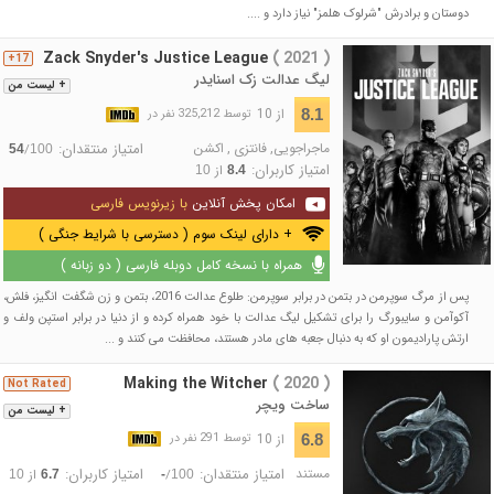
دوستان و برادرش "شرلوک هلمز" نیاز دارد و ....
Zack Snyder's Justice League
( 2021 )
17+
لیگ عدالت زک اسنایدر
+ لیست من
از 10
8.1
توسط 325,212 نفر در
ماجراجویی
,
فانتزی
,
اکشن
امتیاز منتقدان:
/
54
100
امتیاز کاربران:
از
10
8.4
امکان پخش آنلاین
با زیرنویس فارسی
+ دارای لینک سوم ( دسترسی با شرایط جنگی )
همراه با نسخه کامل دوبله فارسی ( دو زبانه )
پس از مرگ سوپرمن در بتمن در برابر سوپرمن: طلوع عدالت 2016، بتمن و زن شگفت انگیز، فلش،
آکوآمن و سایبورگ را برای تشکیل لیگ عدالت با خود همراه کرده و از دنیا در برابر استپن ولف و
ارتش پارادیمون او که به دنبال جعبه های مادر هستند، محافظت می کنند و ...
Making the Witcher
( 2020 )
Not Rated
ساخت ویچر
+ لیست من
از 10
6.8
توسط 291 نفر در
مستند
امتیاز منتقدان:
امتیاز کاربران:
/
از
10
6.7
-
100