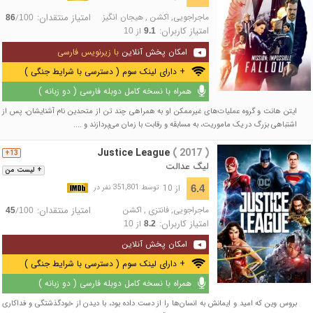
ماجراجویی
,
اکشن
,
هیجان انگیز
امتیاز منتقدان:
/
86
100
امتیاز کاربران:
از
10
9.1
امکان پخش آنلاین
با زیرنویس فارسی
+ دارای لینک سوم ( دسترسی با شرایط جنگی )
همراه با نسخه کامل دوبله فارسی ( دو زبانه )
ایتن هانت و گروه عملیات‌های غیرممکن او به همراهی چند تن از متحدین نام آشنایشان، پس از
اشتباهی بزرگ در یک ماموریت، به مسابقه و رقابت با زمان می‌پردازند و ....
Justice League
( 2017 )
13+
لیگ عدالت
+ لیست من
از 10
6.4
توسط 351,801 نفر در
ماجراجویی
,
فانتزی
,
اکشن
امتیاز منتقدان:
/
45
100
امتیاز کاربران:
از
10
8.2
امکان پخش آنلاین
+ دارای لینک سوم ( دسترسی با شرایط جنگی )
همراه با نسخه کامل دوبله فارسی ( دو زبانه )
بروس وین که امید و ایمانش به انسان‌ها را از دست داده بود، با دیدن از خودگذشتگی و فداکاری