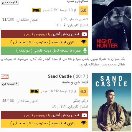
شکارچی شب
+ لیست من
از 10
5.8
توسط 7,691 نفر در
اکشن
,
هیجان انگیز
امتیاز منتقدان:
/
31
100
امتیاز کاربران:
از
10
7
امکان پخش آنلاین
با زیرنویس فارسی
+ دارای لینک سوم ( دسترسی با شرایط جنگی )
همراه با نسخه کامل دوبله فارسی ( دو زبانه )
یک ستوان به همراه نیروی پلیس خود و تعدادی از مردم گرفتار یک آدم‌ربا می‌شوند که پرونده‌ای
طولانی‌مدت و بسیار خطرناک دارد و…
Sand Castle
( 2017 )
17+
قلعه شن و ماسه
+ لیست من
از 10
6.3
توسط 16,642 نفر در
درام
,
جنگی
امتیاز منتقدان:
/
45
100
امتیاز کاربران:
از
10
7.4
امکان پخش آنلاین
با زیرنویس فارسی
+ دارای لینک سوم ( دسترسی با شرایط جنگی )