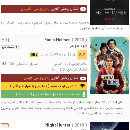
امکان پخش آنلاین
با زیرنویس انگلیسی
در این مستند جذاب به پشت صحنه ساخت سریال زیبای "ویچر" میرویم و با تنی چند از بازیگران و
عوامل ساخت آن مصاحبه میکنیم و ....
Enola Holmes
( 2020 )
13+
انولا هولمز
+ لیست من
از 10
6.7
توسط 57,893 نفر در
ماجراجویی
,
درام
,
جنایی
امتیاز منتقدان:
/
68
100
امتیاز کاربران:
از
10
7.6
امکان پخش آنلاین
با زیرنویس فارسی
+ دارای لینک سوم ( دسترسی با شرایط جنگی )
همراه با نسخه کامل دوبله فارسی ( دو زبانه )
سال 1884 در انگلستان، انولا، خواهر کوچکتر شرلوک هولمز در صبح تولد 16 سالگی اش متوجه
میشود مادرش با به جا گذاشتن تعدادی هدایای عجیب و غریب ناپدید شده است، اکنون او شروع
به جست و جو برای یافتن او میکند و …
Night Hunter
( 2018 )
17+