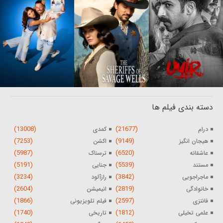
دسته بندی فیلم ها
(13008)
(21677)
درام
کمدی
(7253)
(9149)
هیجان انگیز
اکشن
(5987)
(6520)
عاشقانه
ترسناک
(5191)
(5539)
مستند
جنایی
(3234)
(3842)
ماجراجویی
رازآلود
(2604)
(2819)
خانوادگی
انیمیشن
(1866)
(2597)
فانتزی
فیلم تلویزیونی
(1740)
(1812)
علمی تخیلی
تاریخی