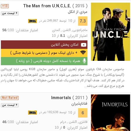
The Man from U.N.C.L.E.
( 2015 )
13+
مردی از انکل
+ لیست من
از 10
7.3
توسط 249,867 نفر در
ماجراجویی
,
اکشن
,
کمدی
امتیاز منتقدان:
/
56
100
امتیاز کاربران:
از
10
8.1
امکان پخش آنلاین
+ دارای لینک سوم ( دسترسی با شرایط جنگی )
همراه با نسخه کامل دوبله فارسی ( دو زبانه )
جاسوس سازمان CIA ناپلئون سولو (هنری کویل) و مامور سازمان KGB روسی ایلیا کوریاکین
(آلیسیا ویکاندر) با شروع جنگ سرد مجبور می شوند تا دشمنی های کشورهایشان را کنار بگذارند و
در کنار هم کار کنند. هدف آنها از کار انداختن یک شبکه جنایی خطرناک که می خواهد تا جهان را در
هرج و مرج غرق کند، می باشد...
Immortals
( 2011 )
Not Rated
فناناپذیران
+ لیست من
از 10
6
توسط 182,638 نفر در
فانتزی
,
اکشن
,
درام
امتیاز منتقدان:
/
46
100
امتیاز کاربران:
از
10
0