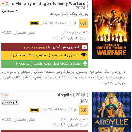
The Ministry of Ungentlemanly Warfare
(
17+
2024 )
+ لیست من
وزارت جنگ ناجوانمردانه
از 10
6.9
توسط 45,497 نفر در
اکشن
,
درام
,
جنگی
امتیاز منتقدان:
/
-
100
امتیاز کاربران:
از
10
7.9
امکان پخش آنلاین
با زیرنویس فارسی
+ دارای لینک سوم ( دسترسی با شرایط جنگی )
همراه با نسخه کامل دوبله فارسی ( دو زبانه )
در روزهای جنگ جهانی دوم، وینستون چرچیل گروهی مخفیانه متشکل از سربازان و جاسوسان را
مامور می کند تا به پشت خط دشمن رفته و با تکنیک های نبرد نامنظم در عملیات نظامی نازی ها
خرابکاری کنند و ...
Argylle
( 2024 )
13+
آرگایل
+ لیست من
از 10
5.8
توسط 39,290 نفر در
اکشن
,
هیجان انگیز
امتیاز منتقدان:
/
-
100
امتیاز کاربران:
از
10
6.3