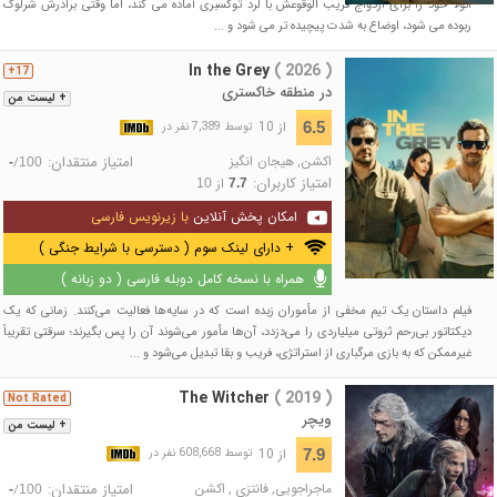
انولا خود را برای ازدواج قریب الوقوعش با لرد توکسبری آماده می کند، اما وقتی برادرش شرلوک
ربوده می شود، اوضاع به شدت پیچیده تر می شود و ...
In the Grey
( 2026 )
17+
در منطقه خاکستری
+ لیست من
از 10
6.5
توسط 7,389 نفر در
اکشن
,
هیجان انگیز
امتیاز منتقدان:
/
-
100
امتیاز کاربران:
از
10
7.7
امکان پخش آنلاین
با زیرنویس فارسی
+ دارای لینک سوم ( دسترسی با شرایط جنگی )
همراه با نسخه کامل دوبله فارسی ( دو زبانه )
فیلم داستان یک تیم مخفی از مأموران زبده است که در سایه‌ها فعالیت می‌کنند. زمانی که یک
دیکتاتور بی‌رحم ثروتی میلیاردی را می‌دزدد، آن‌ها مأمور می‌شوند آن را پس بگیرند؛ سرقتی تقریباً
غیرممکن که به بازی مرگباری از استراتژی، فریب و بقا تبدیل می‌شود و ...
The Witcher
( 2019 )
Not Rated
ویچر
+ لیست من
از 10
7.9
توسط 608,668 نفر در
ماجراجویی
,
فانتزی
,
اکشن
امتیاز منتقدان:
/
-
100