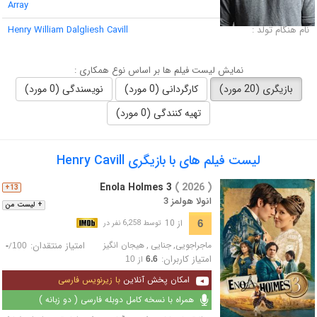
لقب :
Array
نام هنگام تولد :
Henry William Dalgliesh Cavill
نمایش لیست فیلم ها بر اساس نوع همکاری :
بازیگری (20 مورد)
کارگردانی (0 مورد)
نویسندگی (0 مورد)
تهیه کنندگی (0 مورد)
لیست فیلم های با بازیگری Henry Cavill
Enola Holmes 3
( 2026 )
13+
انولا هولمز 3
+ لیست من
از 10
6
توسط 6,258 نفر در
ماجراجویی
,
جنایی
,
هیجان انگیز
امتیاز منتقدان:
/
-
100
امتیاز کاربران:
از
10
6.6
امکان پخش آنلاین
با زیرنویس فارسی
همراه با نسخه کامل دوبله فارسی ( دو زبانه )