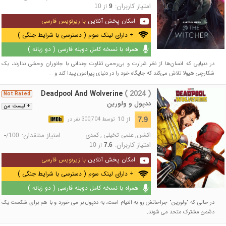
امتیاز کاربران:
از
10
9
امکان پخش آنلاین
با زیرنویس فارسی
+ دارای لینک سوم ( دسترسی با شرایط جنگی )
همراه با نسخه کامل دوبله فارسی ( دو زبانه )
در دنیایی که انسان‌ها از نظر شرارت و بی‌رحمی تفاوت چندانی با جانوران وحشی ندارند، یک
شکارچی هیولا تلاش می‌کند که جایگاه خود را در دنیای پیرامون پیدا کند و ...
Deadpool And Wolverine
( 2024 )
Not Rated
ددپول و ولورین
+ لیست من
از 10
7.9
توسط 300,704 نفر در
اکشن
,
علمی تخیلی
,
کمدی
امتیاز منتقدان:
/
-
100
امتیاز کاربران:
از
10
7.6
امکان پخش آنلاین
با زیرنویس فارسی
+ دارای لینک سوم ( دسترسی با شرایط جنگی )
همراه با نسخه کامل دوبله فارسی ( دو زبانه )
در حالی که "ولورین" جراحاتش رو به التیام است، به ددپول بر می خورد و با هم برای شکست یک
دشمن مشترک متحد می شوند.