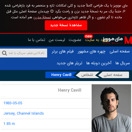
مای موویز با یک طراحی کاملاً جدید و کلی امکانات تازه و منحصر به فرد بازطراحی شده
🎉 حتماً یک سر به نسخهٔ جدید بزن و راحت بگرد 😊 چیدمان صفحهٔ اصلی مثل قبل
مانده تا گم نشوی ، و اگر ظاهر تازه‌تری می‌خواهی
نسخهٔ مدرن
هم آماده است.
مشاهدهٔ نسخهٔ جدید
new
ورود به سایت
عضویت
لیست من
تماس با ما
صفحه اصلی
چهره های مشهور
فیلم های برتر
سریال ها
آخرین دوبله ها
تریلر های جدید
صفحه اصلی
اشخاص
Henry Cavill
نام :
Henry Cavill
تاریخ تولد :
1983-05-05
محل تولد :
Jersey, Channel Islands
قد :
1.85 m