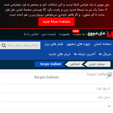
مای موویز با یک طراحی کاملاً جدید و کلی امکانات تازه و منحصر به فرد بازطراحی شده
🎉 حتماً یک سر به نسخهٔ جدید بزن و راحت بگرد 😊 چیدمان صفحهٔ اصلی مثل قبل
مانده تا گم نشوی ، و اگر ظاهر تازه‌تری می‌خواهی
نسخهٔ مدرن
هم آماده است.
مشاهدهٔ نسخهٔ جدید
new
ورود به سایت
عضویت
لیست من
تماس با ما
صفحه اصلی
چهره های مشهور
فیلم های برتر
سریال ها
آخرین دوبله ها
تریلر های جدید
صفحه اصلی
اشخاص
Sergio Galliani
نام :
Sergio Galliani
تاریخ تولد :
محل تولد :
قد :