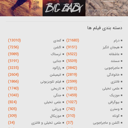
دسته بندی فیلم ها
(13010)
(21683)
درام
کمدی
(7256)
(9151)
هیجان انگیز
اکشن
(5989)
(6522)
عاشقانه
ترسناک
(5191)
(5539)
مستند
جنایی
(3235)
(3842)
ماجراجویی
رازآلود
(2604)
(2819)
خانوادگی
انیمیشن
(1866)
(2599)
فانتزی
فیلم تلویزیونی
(1740)
(1812)
علمی تخیلی
تاریخی
(1043)
(1459)
موزیک
جنگی
(824)
(1027)
بیوگرافی
علمی تخیلی
(505)
(742)
وسترن
ورزشی
(309)
(310)
کوتاه
موزیکال
(34)
(37)
اکشن و ماجراجویی
علمی تخیلی و فانتزی