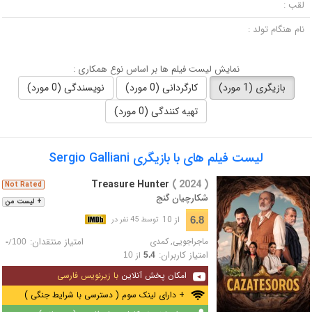
لقب :
نام هنگام تولد :
نمایش لیست فیلم ها بر اساس نوع همکاری :
بازیگری (1 مورد)
کارگردانی (0 مورد)
نویسندگی (0 مورد)
تهیه کنندگی (0 مورد)
لیست فیلم های با بازیگری Sergio Galliani
Treasure Hunter
( 2024 )
Not Rated
شکارچیان گنج
+ لیست من
از 10
6.8
توسط 45 نفر در
ماجراجویی
,
کمدی
امتیاز منتقدان:
/
-
100
امتیاز کاربران:
از
10
5.4
امکان پخش آنلاین
با زیرنویس فارسی
+ دارای لینک سوم ( دسترسی با شرایط جنگی )