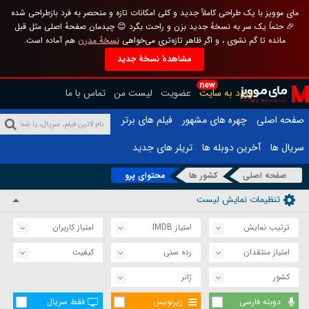
مای موویز با یک طراحی کاملاً جدید و کلی امکانات تازه و منحصر به فرد بازطراحی شده
🎉 حتماً یک سر به نسخهٔ جدید بزن و راحت بگرد 😊 چیدمان صفحهٔ اصلی مثل قبل
مانده تا گم نشوی ، و اگر ظاهر تازه‌تری می‌خواهی
نسخهٔ مدرن
هم آماده است.
مشاهدهٔ نسخهٔ جدید
new
ورود به سایت
عضویت
لیست من
تماس با ما
صفحه اصلی
چهره های مشهور
فیلم های برتر
سریال ها
آخرین دوبله ها
تریلر های جدید
صفحه اصلی
کشور ها
محتوای پرو
تنظیمات نمایش لیست
ترتیب نمایش
امتیاز IMDB
امتیاز کاربران
امتیاز منتقدان
رده سنی
کیفیت
کشور
ژانر
دوبله فارسی
زیرنویس
فقط سریال