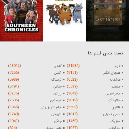
دسته بندی فیلم ها
(13012)
(21684)
درام
کمدی
(7256)
(9151)
هیجان انگیز
اکشن
(5989)
(6522)
عاشقانه
ترسناک
(5191)
(5539)
مستند
جنایی
(3235)
(3842)
ماجراجویی
رازآلود
(2605)
(2819)
خانوادگی
انیمیشن
(1866)
(2599)
فانتزی
فیلم تلویزیونی
(1740)
(1812)
علمی تخیلی
تاریخی
(1043)
(1459)
موزیک
جنگی
(824)
(1027)
بیوگرافی
علمی تخیلی