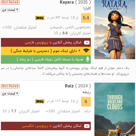
Kayara
( 2025 )
Not Rated
کایارا
+ لیست من
از 10
5.4
توسط 307 نفر در
ماجراجویی
,
اکشن
,
انیمیشن
امتیاز منتقدان:
/
-
100
امتیاز کاربران:
از
10
6.6
امکان پخش آنلاین
با زیرنویس فارسی
+ دارای لینک سوم ( دسترسی با شرایط جنگی )
همراه با نسخه کامل دوبله فارسی ( دو زبانه )
یک دختر جوان از قوم اینکا، رویای پیوستن به گروه پیام‌رسان کاملاً مردانه‌ی چاسکی را در سر
می‌پروراند. او سنت‌ها و هنجارهای جنسیتی را به چالش می‌کشد تا...
Raíz
( 2024 )
Not Rated
ریشه
+ لیست من
از 10
6
توسط 117 نفر در
درام
امتیاز منتقدان:
امتیاز کاربران:
/
از
10
7.7
-
100
امکان پخش آنلاین
با زیرنویس انگلیسی