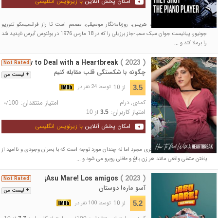
امکان پخش آنلاین
با زیرنویس انگلیسی
نیویورک، سال 2010. جف هریس، روزنامه‌نگار موسیقی، مصمم است تا راز فرانسیسکو تنوریو
جونیور، پیانیست جوان سبک سمبا-جاز برزیلی را که در 18 مارس 1976 در بوئنوس آیرس ناپدید شد
را برملا کند و ...
How to Deal with a Heartbreak
( 2023 )
Not Rated
چگونه با شکستگی قلب مقابله کنیم
+ لیست من
از 10
3.5
توسط 24 نفر در
کمدی
,
درام
امتیاز منتقدان:
/
-
100
امتیاز کاربران:
از
10
3.5
امکان پخش آنلاین
با زیرنویس انگلیسی
فیلم داستان "ماریا فه" دختری مجرد اما نه چندان مورد توجه است که با بحران وجودی و ناامید از
یافتن عشقی واقعی مانند هر زن بالغ و عاقلی روبرو می شود و ...
¡Asu Mare! Los amigos
( 2023 )
Not Rated
آسو ماره! دوستان
+ لیست من
از 10
5.2
توسط 100 نفر در