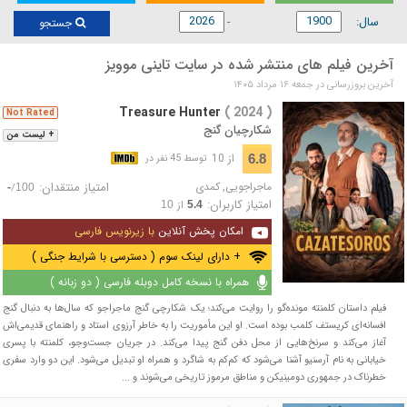
سال:
جستجو
آخرین فیلم های منتشر شده در سایت تاینی موویز
آخرین بروزرسانی در جمعه ۱۶ مرداد ۱۴۰۵
Treasure Hunter
( 2024 )
Not Rated
شکارچیان گنج
+ لیست من
از 10
6.8
توسط 45 نفر در
ماجراجویی
,
کمدی
امتیاز منتقدان:
/
-
100
امتیاز کاربران:
از
10
5.4
امکان پخش آنلاین
با زیرنویس فارسی
+ دارای لینک سوم ( دسترسی با شرایط جنگی )
همراه با نسخه کامل دوبله فارسی ( دو زبانه )
فیلم داستان کلمنته مونده‌گو را روایت می‌کند؛ یک شکارچی گنج ماجراجو که سال‌ها به دنبال گنج
افسانه‌ای کریستف کلمب بوده است. او این مأموریت را به خاطر آرزوی استاد و راهنمای قدیمی‌اش
آغاز می‌کند و سرنخ‌هایی از محل دفن گنج پیدا می‌کند. در جریان جست‌وجو، کلمنته با پسری
خیابانی به نام آرسنیو آشنا می‌شود که کم‌کم به شاگرد و همراه او تبدیل می‌شود. این دو وارد سفری
خطرناک در جمهوری دومینیکن و مناطق مرموز تاریخی می‌شوند و ...