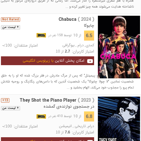
همراه با هم سفری غیرمنتظره را آغاز می‌کنند، اما زمانی که از طریق دروازه‌ای مرموز به دنیایی
ناشناخته هدایت می‌شوند همه چیز تغییر کرده و ...
Chabuca
( 2024 )
Not Rated
چابوکا
+ لیست من
از 10
6.5
توسط 158 نفر در
کمدی
,
درام
,
بیوگرافی
امتیاز منتقدان:
/
-
100
امتیاز کاربران:
از
10
2.7
امکان پخش آنلاین
با زیرنویس انگلیسی
فیلم داستان زندگی "ارنستو پیمینتل" که پس از مرگ مادرش در فقر بزرگ شده که او را به خلق
شخصیت نمادین "لا چولا چابوکا" یک شخصیت آندین که با دامن‌های رنگارنگ و روحیه شادش
تمام پرو را مجذوب خود می‌کند، الهام بخشید و ...
They Shot the Piano Player
( 2023 )
13+
در جستجوی نوازنده‌ی گمشده
+ لیست من
از 10
6.8
توسط 410 نفر در
درام
,
تاریخی
,
انیمیشن
امتیاز منتقدان:
/
-
100
امتیاز کاربران:
از
10
7.6