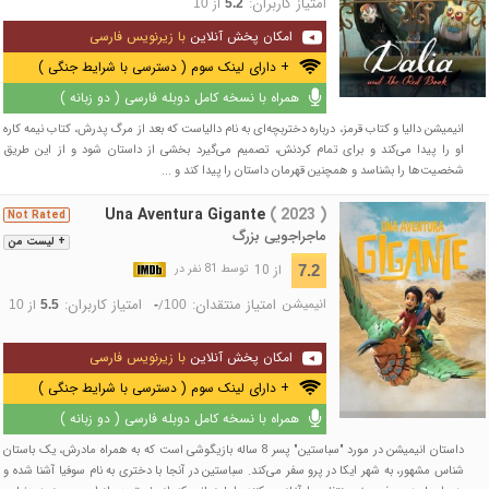
امتیاز کاربران:
از
10
5.2
امکان پخش آنلاین
با زیرنویس فارسی
+ دارای لینک سوم ( دسترسی با شرایط جنگی )
همراه با نسخه کامل دوبله فارسی ( دو زبانه )
انیمیشن دالیا و کتاب قرمز، درباره دختربچه‌ای به نام دالیاست که بعد از مرگ پدرش، کتاب نیمه کاره
او را پیدا می‌کند و برای تمام کردنش، تصمیم می‌گیرد بخشی از داستان شود و از این طریق
شخصیت‌ها را بشناسد و همچنین قهرمان داستان را پیدا کند و ...
Una Aventura Gigante
( 2023 )
Not Rated
ماجراجویی بزرگ
+ لیست من
از 10
7.2
توسط 81 نفر در
انیمیشن
امتیاز منتقدان:
امتیاز کاربران:
/
از
10
5.5
-
100
امکان پخش آنلاین
با زیرنویس فارسی
+ دارای لینک سوم ( دسترسی با شرایط جنگی )
همراه با نسخه کامل دوبله فارسی ( دو زبانه )
داستان انیمیشن در مورد "سباستین" پسر 8 ساله بازیگوشی است که به همراه مادرش، یک باستان
شناس مشهور، به شهر ایکا در پرو سفر می‌کند. سباستین در آنجا با دختری به نام سوفیا آشنا شده و