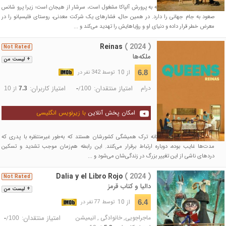
"فلیسیانو" پسر 8 ساله‌ای که به پرورش آلپاکا مشغول است، سرشار از هیجان است؛ زیرا پرو شانس
صعود به جام جهانی را دارد. در همین حال، فشارهای یک شرکت معدنی، روستای فلیسیانو را در
معرض خطر قرار داده و دنیای او و رؤیاهایش را تهدید می‌کند و ...
Reinas
( 2024 )
Not Rated
ملکه‌ها
+ لیست من
از 10
6.8
توسط 342 نفر در
درام
امتیاز منتقدان:
امتیاز کاربران:
/
از
10
7.3
-
100
امکان پخش آنلاین
با زیرنویس انگلیسی
دو خواهر نوجوان در آستانه ترک همیشگی کشورشان هستند که به‌طور غیرمنتظره با پدری که
مدت‌ها غایب بوده، دوباره ارتباط برقرار می‌کنند. این رابطه هم‌زمان موجب تشدید و تسکین
دردهای ناشی از این تغییر بزرگ در زندگی‌شان می‌شود و ...
Dalia y el Libro Rojo
( 2024 )
Not Rated
دالیا و کتاب قرمز
+ لیست من
از 10
6.4
توسط 77 نفر در
ماجراجویی
,
خانوادگی
,
انیمیشن
امتیاز منتقدان:
/
-
100