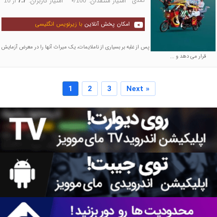
کمدی
امتیاز منتقدان:
امتیاز کاربران:
/
از
10
7.7
-
100
امکان پخش آنلاین
با زیرنویس انگلیسی
دوستان کاچین برگشته اند. پس از غلبه بر بسیاری از ناملایمات، یک میراث آنها را در معرض آزمایش
قرار می دهد و ...
1
2
3
Next »