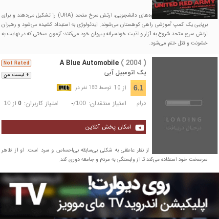
دو گروه از رادیکال‌ترین گروه‌های دانشجویی، ارتش سرخ متحد (URA) را تشکیل می‌دهند و برای
برپایی یک کمپ آموزشی راهی کوهستان می‌شوند. ایدئولوژی به استبداد کشیده می‌شود و رهبران
ارتش سرخ متحد شروع به آزار و اذیت خودسرانه پیروان خود می‌کنند؛ آزمون سختی که در نهایت به
خشونت و قتل ختم می‌شود.
A Blue Automobile
( 2004 )
Not Rated
یک اتومبیل آبی
+ لیست من
از 10
6.1
توسط 183 نفر در
درام
امتیاز منتقدان:
امتیاز کاربران:
/
از
10
0
-
100
امکان پخش آنلاین
ریچیو، یک دی‌جی جوان، از نظر عاطفی به شکلی بی‌سابقه بی‌احساس و سرد است. او از ظاهر
سرسخت خود استفاده می‌کند تا از وابستگی به مردم و جامعه دوری کند.