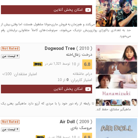
امکان پخش آنلاین
دو تنبل در یک بار شبانه کار می‌کنند و هم‌زمان به فروش ماری‌جوانا مشغول هستند؛ اما وقتی بیش از
حد به تعدادی یاکوزای روان‌پریش نزدیک می‌شوند، سرنوشت‌های کاملاً متفاوتی برایشان رقم
می‌خورد.
Dogwood Tree
( 2010 )
Not Rated
درخت زغال‌اخته
+ لیست من
از 10
6.8
توسط 1,321 نفر در
درام
,
عاشقانه
امتیاز منتقدان:
/
-
100
امتیاز کاربران:
از
10
0
امکان پخش آنلاین
دختر جوانی تلاش می‌کند تا رابطه از راه دور خود را با مردی که آرزو دارد ماهیگیر، یعنی یک
ماهیگیر مشتاق، حفظ کند.
Air Doll
( 2009 )
Not Rated
عروسک بادی
+ لیست من
از 10
6.9
توسط 284 نفر در