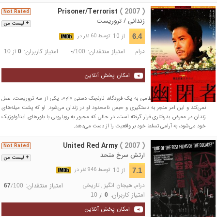
Prisoner/Terrorist
( 2007 )
Not Rated
زندانی / تروریست
+ لیست من
از 10
6.4
توسط 60 نفر در
درام
امتیاز منتقدان:
امتیاز کاربران:
/
از
10
0
-
100
امکان پخش آنلاین
در جریان یک حمله شبه‌نظامی به یک فرودگاه، نارنجک دستی «ام»، یکی از سه تروریست، عمل
نمی‌کند و این امر منجر به دستگیری و حبس نامحدود او در زندان می‌شود. او که پشت میله‌های
زندان در معرض بدرفتاری قرار گرفته است، در حالی که مجبور به رویارویی با باورهای ایدئولوژیک
خود می‌شود، به آرامی تسلط خود بر واقعیت را از دست می‌دهد.
United Red Army
( 2007 )
Not Rated
ارتش سرخ متحد
+ لیست من
از 10
7.1
توسط 946 نفر در
درام
,
هیجان انگیز
,
تاریخی
امتیاز منتقدان:
/
67
100
امتیاز کاربران:
از
10
0
امکان پخش آنلاین