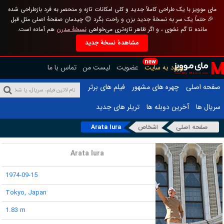
مای موویز با یک طراحی کاملاً جدید و کلی امکانات تازه و منحصر به فرد بازطراحی شده
🎉 حتماً یک سر به نسخهٔ جدید بزن و راحت بگرد 😊 چیدمان صفحهٔ اصلی مثل قبل
مانده تا گم نشوی ، و اگر ظاهر تازه‌تری می‌خواهی
نسخهٔ مدرن
هم آماده است.
مشاهدهٔ نسخهٔ جدید
new
ورود به سایت
عضویت
لیست من
تماس با ما
صفحه اصلی
چهره های مشهور
فیلم های برتر
سریال ها
آخرین دوبله ها
تریلر های جدید
صفحه اصلی
اشخاص
Arata Iura
نام :
Arata Iura
تاریخ تولد :
1974-09-15
محل تولد :
Tokyo, Japan
قد :
1.83 m