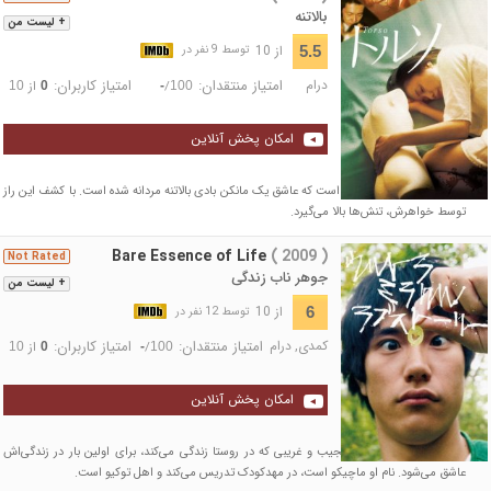
بالاتنه
+ لیست من
از 10
5.5
توسط 9 نفر در
درام
امتیاز منتقدان:
امتیاز کاربران:
/
از
10
0
-
100
امکان پخش آنلاین
هیروکو زن جوان و منزوی است که عاشق یک مانکن بادی بالاتنه مردانه شده است. با کشف این راز
توسط خواهرش، تنش‌ها بالا می‌گیرد.
Bare Essence of Life
( 2009 )
Not Rated
جوهر ناب زندگی
+ لیست من
از 10
6
توسط 12 نفر در
کمدی
,
درام
امتیاز منتقدان:
امتیاز کاربران:
/
از
10
0
-
100
امکان پخش آنلاین
یوجین، کشاورز جوان و عجیب و غریبی که در روستا زندگی می‌کند، برای اولین بار در زندگی‌اش
عاشق می‌شود. نام او ماچیکو است، در مهدکودک تدریس می‌کند و اهل توکیو است.