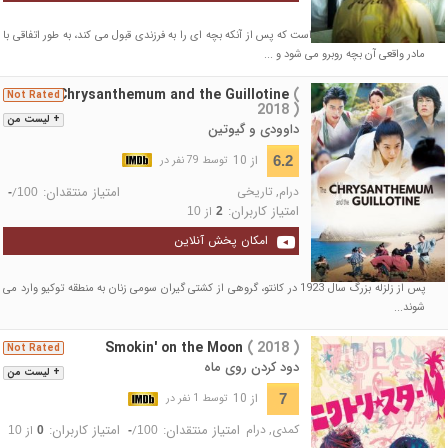
موضوع فیلم درباره مادری است که پس از آنکه بچه ای را به فرزندی قبول می کند، به طور اتفاقی با
مادر واقعی آن بچه روبرو می شود و ...
The Chrysanthemum and the Guillotine
(
Not Rated
2018 )
+ لیست من
داوودی و گیوتین
از 10
6.2
توسط 79 نفر در
درام
,
تاریخی
امتیاز منتقدان:
/
-
100
امتیاز کاربران:
از
10
2
امکان پخش آنلاین
پس از زلزله بزرگ سال 1923 در کانتو، گروهی از کشتی گیران سومی زنان به منطقه توکیو وارد می
شوند...
Smokin' on the Moon
( 2018 )
Not Rated
دود کردن روی ماه
+ لیست من
از 10
7
توسط 1 نفر در
کمدی
,
درام
امتیاز منتقدان:
امتیاز کاربران:
/
از
10
0
-
100