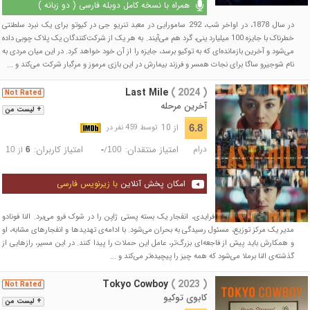
همراه با نسخه کامل دوبله فارسی ( دو زبانه )
در سال 1878، در اواخر شب، 292 سامورایی در معبد تنریو جی در کیوتو برای یک نبرد سلطنتی
خطرناک با جایزه 100 میلیارد ینی، گرد هم می‌آیند. به هر یک از شرکت‌کنندگان یک پلاک چوبی داده
می‌شود و آخرین بازمانده‌ای که به توکیو برسد، جایزه را از آن خود خواهد کرد. در این میان مردی به
نام شوجیرو ساگا برای نجات همسر و فرزند بیمارش در این بازی مرموز و مرگبار شرکت می‌کند و ...
Last Mile
( 2024 )
Not Rated
آخرین مرحله
+ لیست من
از 10
6.8
توسط 459 نفر در
درام
امتیاز منتقدان:
امتیاز کاربران:
/
از
10
6
-
100
امکان پخش آنلاین
با زیرنویس فارسی
در آستانه فروش‌های بلک فرایدی، انفجار یک بسته پستی ژاپن را در شوک فرو می‌برد. النا فونادو
مدیر یک مرکز توزیع، مسئول رسیدگی به بحران می‌شود. با ادامه‌ی تهدیدها و انفجارهای مشابه، او
و همکارش باید پیش از فاجعه‌ای بزرگ‌تر، عامل این حملات را پیدا کنند. در این مسیر، رازهایی از
گذشته‌ی النا برملا می‌شود که همه چیز را پیچیده‌تر می‌کند و ...
Tokyo Cowboy
( 2023 )
Not Rated
کابوی توکیو
+ لیست من