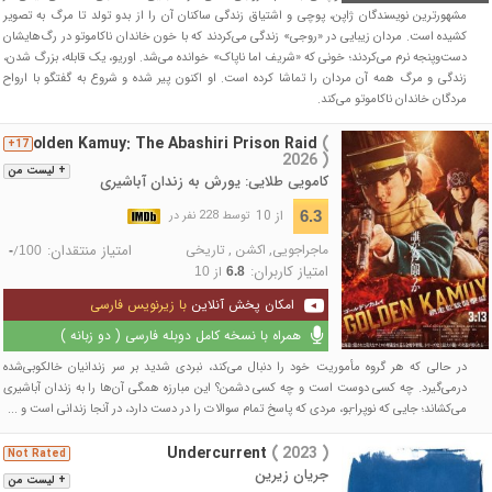
مشهورترین نویسندگان ژاپن، پوچی و اشتیاق زندگی ساکنان آن را از بدو تولد تا مرگ به تصویر
کشیده است. مردان زیبایی در «روجی» زندگی می‌کردند که با خون خاندان ناکاموتو در رگ‌هایشان
دست‌وپنجه نرم می‌کردند؛ خونی که «شریف اما ناپاک» خوانده می‌شد. اوریو، یک قابله، بزرگ شدن،
زندگی و مرگ همه آن مردان را تماشا کرده است. او اکنون پیر شده و شروع به گفتگو با ارواح
مردگان خاندان ناکاموتو می‌کند.
Golden Kamuy: The Abashiri Prison Raid
(
17+
2026 )
+ لیست من
کامویی طلایی: یورش به زندان آباشیری
از 10
6.3
توسط 228 نفر در
ماجراجویی
,
اکشن
,
تاریخی
امتیاز منتقدان:
/
-
100
امتیاز کاربران:
از
10
6.8
امکان پخش آنلاین
با زیرنویس فارسی
همراه با نسخه کامل دوبله فارسی ( دو زبانه )
در حالی که هر گروه مأموریت خود را دنبال می‌کند، نبردی شدید بر سر زندانیان خالکوبی‌شده
درمی‌گیرد. چه کسی دوست است و چه کسی دشمن؟ این مبارزه همگی آن‌ها را به زندان آباشیری
می‌کشاند؛ جایی که نوپرا-بو، مردی که پاسخ تمام سوالات را در دست دارد، در آنجا زندانی است و ...
Undercurrent
( 2023 )
Not Rated
جریان زیرین
+ لیست من