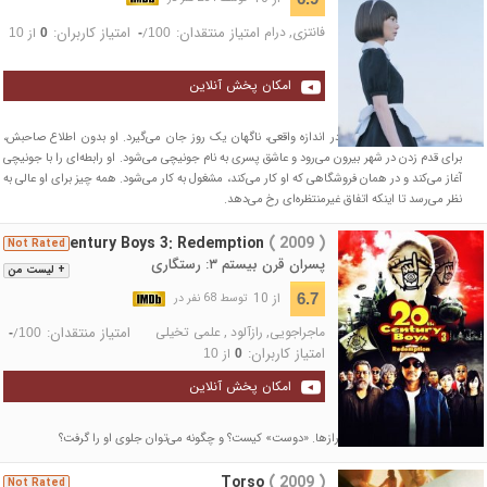
فانتزی
,
درام
امتیاز منتقدان:
امتیاز کاربران:
/
از
10
0
-
100
امکان پخش آنلاین
یک عروسک جنسی بادی در اندازه واقعی، ناگهان یک روز جان می‌گیرد. او بدون اطلاع صاحبش،
برای قدم زدن در شهر بیرون می‌رود و عاشق پسری به نام جونیچی می‌شود. او رابطه‌ای را با جونیچی
آغاز می‌کند و در همان فروشگاهی که او کار می‌کند، مشغول به کار می‌شود. همه چیز برای او عالی به
نظر می‌رسد تا اینکه اتفاق غیرمنتظره‌ای رخ می‌دهد.
20th Century Boys 3: Redemption
( 2009 )
Not Rated
پسران قرن بیستم ۳: رستگاری
+ لیست من
از 10
6.7
توسط 68 نفر در
ماجراجویی
,
رازآلود
,
علمی تخیلی
امتیاز منتقدان:
/
-
100
امتیاز کاربران:
از
10
0
امکان پخش آنلاین
نبرد نهایی و افشای آخرین رازها. «دوست» کیست؟ و چگونه می‌توان جلوی او را گرفت؟
Torso
( 2009 )
Not Rated