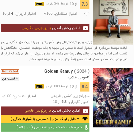
از 10
7.3
توسط 249 نفر در
درام
امتیاز منتقدان:
امتیاز کاربران:
/
از
10
4
-
100
امکان پخش آنلاین
با زیرنویس انگلیسی
هیدکی، یک تاجر بلندپرواز ژاپنی، برای اثبات توانایی‌اش مأموریتی مهم را در یک مزرعه گاوداری در
ایالت مونتانا می‌پذیرد. او امیدوار است با تبدیل این مزرعه به یک موفقیت اقتصادی، جایگاهش را
تثبیت کند. اما در مواجهه با چالش‌های پیش‌بینی‌نشده، او سفری درونی را آغاز می‌کند که فراتر از
دنیای تجارت است و ممکن است مسیر زندگی‌اش را برای همیشه تغییر دهد.
Golden Kamuy
( 2024 )
Not Rated
کامویی طلایی
+ لیست من
از 10
6.4
توسط 803 نفر در
ماجراجویی
,
اکشن
,
تاریخی
امتیاز منتقدان:
/
-
100
امتیاز کاربران:
از
10
6.3
امکان پخش آنلاین
با زیرنویس فارسی
+ دارای لینک سوم ( دسترسی با شرایط جنگی )
همراه با نسخه کامل دوبله فارسی ( دو زبانه )