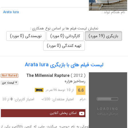
لقب :
نام هنگام تولد :
Arata Iura
نمایش لیست فیلم ها بر اساس نوع همکاری :
بازیگری (19 مورد)
کارگردانی (0 مورد)
نویسندگی (0 مورد)
تهیه کنندگی (0 مورد)
لیست فیلم های با بازیگری Arata Iura
The Millennial Rapture
( 2012 )
Not Rated
رستاخیز هزاره
+ لیست من
از 10
6.6
توسط 96 نفر در
درام
امتیاز منتقدان:
امتیاز کاربران:
/
از
10
0
-
100
امکان پخش آنلاین
داستان فیلم در جامعه کوچکی به نام «روجی» می‌گذرد؛ جایی که کنجی ناکاگامی، یکی از