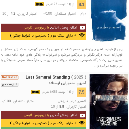
از 10
8.1
توسط 76 نفر در
درام
امتیاز منتقدان:
امتیاز کاربران:
/
از
10
4.3
-
100
امکان پخش آنلاین
با زیرنویس فارسی
+ دارای لینک سوم ( دسترسی با شرایط جنگی )
پس از ناپدید شدن بی‌ردونشانِ همسر کانائه در جریان یک سفر گروهی، او که زنی مستقل و
قوی‌اراده است، درگیر نگرانی و سردرگمی می‌شود و نمی‌تواند به زندگی عادی خود ادامه دهد. به
همین دلیل، یک کارآگاه خصوصی استخدام می‌کند و در عین حال ادارهٔ حمام عمومی خانوادگی را
نیز بر عهده می‌گیرد و ...
Last Samurai Standing
( 2025 )
Not Rated
آخرین سامورایی ایستاده
+ لیست من
از 10
7.5
توسط 6,086 نفر در
اکشن
,
درام
,
تاریخی
امتیاز منتقدان:
/
-
100
امتیاز کاربران:
از
10
8.9
امکان پخش آنلاین
با زیرنویس فارسی
+ دارای لینک سوم ( دسترسی با شرایط جنگی )