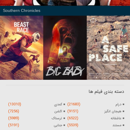
Southern Chronicles
دسته بندی فیلم ها
(13010)
(21683)
درام
کمدی
(7256)
(9151)
هیجان انگیز
اکشن
(5989)
(6522)
عاشقانه
ترسناک
(5191)
(5539)
مستند
جنایی