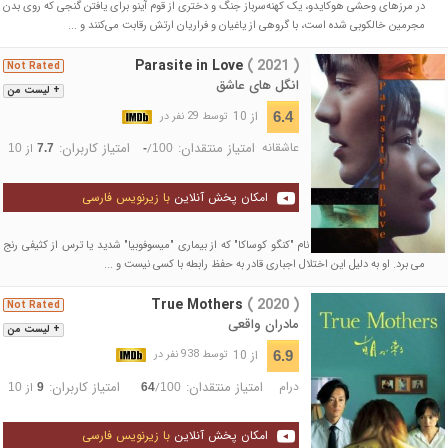
در مرزهای وحشی هوکایدو، یک کهنه‌سرباز جنگ و دختری از قوم آینو برای یافتن گنجی که روی بدن
مجرمین خالکوبی شده است، با گروهی از یاغیان و فراریان ارتش رقابت می‌کنند و ...
Parasite in Love
( 2021 )
Not Rated
انگل های عاشق
+ لیست من
از 10
6.4
توسط 29 نفر در
عاشقانه
امتیاز منتقدان:
امتیاز کاربران:
/
از
10
7.7
-
100
امکان پخش آنلاین
با زیرنویس فارسی
فیلم داستان مرد جوانی به نام "کنگو کوساکا" که از بیماری "میسوفوبیا" شدید یا ترس از کثیفی رنج
می برد. او به دلیل این اختلال اجباری قادر به حفظ رابطه با کسی نیست و ...
True Mothers
( 2020 )
Not Rated
مادران واقعی
+ لیست من
از 10
6.9
توسط 938 نفر در
درام
امتیاز منتقدان:
امتیاز کاربران:
/
از
10
9
64
100
امکان پخش آنلاین
با زیرنویس فارسی