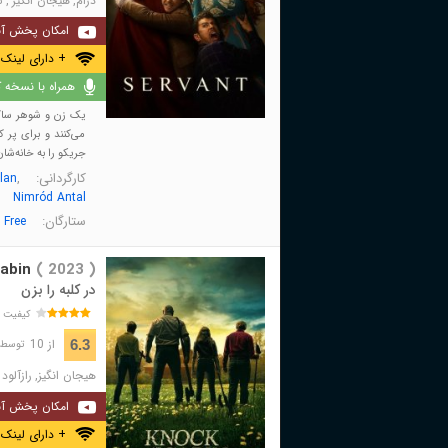
درام
,
هیجان انگیز
,
ت
امکان پخش آن
+ دارای لینک 
همراه با نسخه کا
یک زن و شوهر ساکن
می‌کنند و برای پر 
جریکو را به خانه‌شان 
کارگردانی:
,
lan
Nimród Antal
ستارگان:
 Free
abin
( 2023 )
در کلبه را بزن
کیفیت 
از 10
6.3
توسط 26,213 نفر 
هیجان انگیز
,
رازآلود
امکان پخش آن
+ دارای لینک 