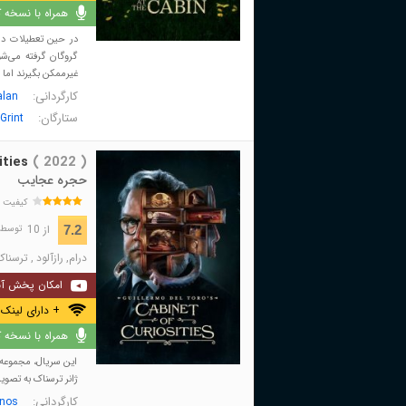
همراه با نسخه کا
در حین تعطیلات در
گروگان گرفته می‌شو
غیرممکن بگیرند اما .
کارگردانی:
alan
ستارگان:
Grint
ities
( 2022 )
حجره عجایب
کیفیت 
از 10
7.2
توسط 24,428 نفر 
درام
,
رازآلود
,
ترسناک
امکان پخش آن
+ دارای لینک 
همراه با نسخه کا
این سریال، مجموعه 
ژانر ترسناک به تصویر
کارگردانی:
nos