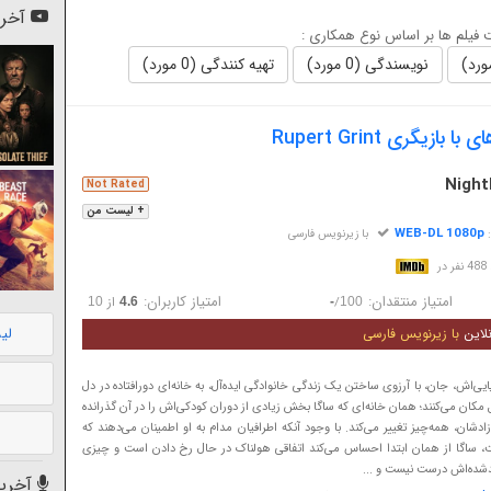
آخری
فیلم ها بر اساس نوع همکاری :
نویسندگی (0 مورد)
تهیه کنندگی (0 مورد)
ازیگری Rupert Grint
Night
Not Rated
+ لیست من
WEB-DL 1080p
:
با زیرنویس فارسی
در
امتیاز منتقدان:
امتیاز کاربران:
/
از
10
4.6
-
100
لی
لاین
با زیرنویس فارسی
ایی‌اش، جان، با آرزوی ساختن یک زندگی خانوادگی ایده‌آل، به خانه‌ای دورافتاده در دل
 مکان می‌کنند؛ همان خانه‌ای که ساگا بخش زیادی از دوران کودکی‌اش را در آن گذرانده
زادشان، همه‌چیز تغییر می‌کند. با وجود آنکه اطرافیان مدام به او اطمینان می‌دهند که
، ساگا از همان ابتدا احساس می‌کند اتفاقی هولناک در حال رخ دادن است و چیزی
تولدشده‌اش درست نیست و ...
آخرین