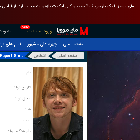
 چیدمان صفحهٔ اصلی مثل قبل مانده تا گم نشوی ، و اگر ظاهر تازه‌تری می‌خواهی
new
عضویت
ورود به سایت
یلم های برتر
چهره های مشهور
صفحه اصلی
Rupert Grint
اشخاص
صفحه اصلی
نام :
تاریخ تولد :
محل تولد :
قد :
لقب :
نام هنگام تولد :