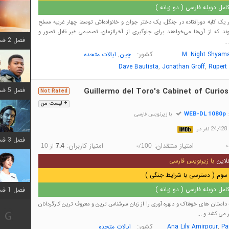
مل دوبله فارسی ( دو زبانه )
 یک کلبه دورافتاده در جنگل، یک دختر جوان و خانواده‌اش توسط چهار غریبه مسلح
ند که از آن‌ها می‌خواهند برای جلوگیری از آخرالزمان، تصمیمی غیر قابل تصور و
فصل 2 قسمت 8 اضافه شد
..
کشور:
,
M. Night Shyam
چین
ایالات متحده
,
,
Dave Bautista
Jonathan Groff
Rupert 
فصل 5 قسمت 8 اضافه شد
Guillermo del Toro's Cabinet of Curios
Not Rated
+ لیست من
WEB-DL 1080p
:
با زیرنویس فارسی
در
فصل 3 قسمت 2 اضافه شد
امتیاز منتقدان:
امتیاز کاربران:
/
از
10
7.4
-
100
لاین
با زیرنویس فارسی
سوم ( دسترسی با شرایط جنگی )
مل دوبله فارسی ( دو زبانه )
فصل 1 قسمت 12 اضافه شد
داستان های خوفناک و دلهره آوری را از زبان سرشناس ترین و معروف ترین کارگردانان
 می کشد و ...
,
کشور:
Pa
Ana Lily Amirpour
ایالات متحده