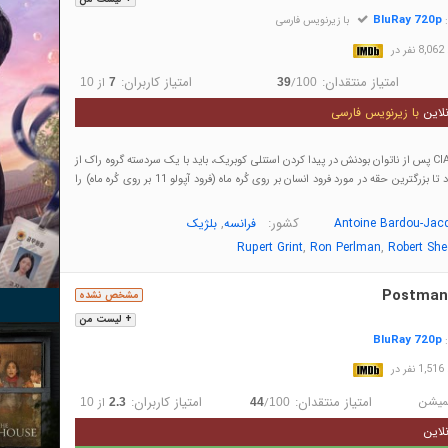
BluRay 720p
:
با زیرنویس فارسی
در
امتیاز منتقدان:
امتیاز کاربران:
/
از
10
7
39
100
لاین
با زیرنویس فارسی
یک مامور بی ثبات CIA پس از ناتوان بودنش در پیدا کردن استنلی کوبریک، باید با یک سردسته گروه راک از
کار افتاده همکار شود تا بزرگترین حقه در مورد فرود انسان بر روی کُره ماه (فرود آپولو 11 بر روی کُره ماه) را
کشور:
,
Antoine Bardou-Jac
فرانسه
بلژیک
,
,
Rupert Grint
Ron Perlman
Robert Sh
Postman
مشخص نشده
+ لیست من
BluRay 720p
:
در
یمیشن
امتیاز منتقدان:
امتیاز کاربران:
/
از
10
2.3
44
100
لاین