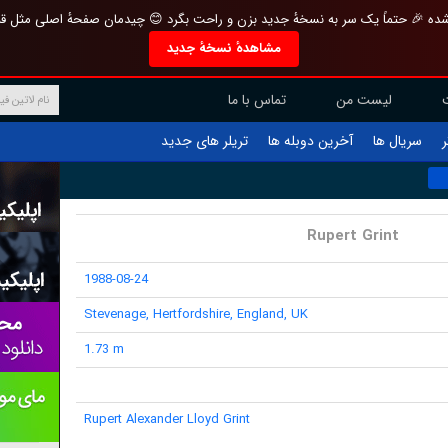
تازه و منحصر به فرد بازطراحی شده 🎉 حتماً یک سر به نسخهٔ جدید بزن و راحت بگرد 
مشاهدهٔ نسخهٔ جدید
تماس با ما
لیست من
تریلر های جدید
آخرین دوبله ها
سریال ها
ف
Rupert Grint
1988-08-24
Stevenage, Hertfordshire, England, UK
1.73 m
Rupert Alexander Lloyd Grint