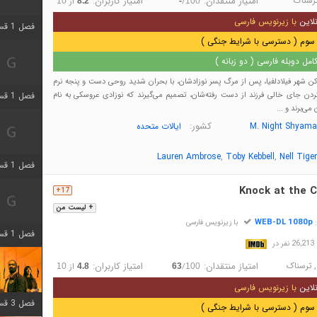
رسناک
امتیاز منتقدان:
امتیاز کاربران:
/
از
10
8.2
-
100
لاین
با زیرنویس فارسی
فصل 1 قسمت 3 اضافه شد
سوم ( دسترسی با شرایط جنگی )
مل دوبله فارسی ( دو زبانه )
 شهر فیلادلفیا، پس از مرگ پسر نوزادشان، با بحران شدید روحی دست و پنجه نرم
فصل 1 قسمت 4 اضافه شد
کردن جای خالی فرزند از دست رفته‌شان، تصمیم می‌گیرند که نوزادی عروسکی به نام
می‌برند و ...
کشور:
M. Night Shyama
ایالات متحده
,
,
Lauren Ambrose
Toby Kebbell
Nell Tiger
فصل 1 قسمت 6 اضافه شد
Knock at the C
17+
+ لیست من
WEB-DL 1080p
:
با زیرنویس فارسی
فصل 1 قسمت 12 اضافه شد
در
,
ترسناک
امتیاز منتقدان:
امتیاز کاربران:
/
از
10
4.8
63
100
لاین
با زیرنویس فارسی
فصل 3 قسمت 6 اضافه شد
سوم ( دسترسی با شرایط جنگی )