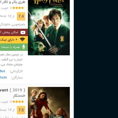
هری پاتر و تالار ا
کیفیت 
از 10
7.4
توسط 652,811 نفر 
ماجراجویی
,
خانوادگی
امکان پخش آن
+ دارای لینک 
همراه با نسخه کا
در دومین سال حضور ه
اسرار را می گشاید 
جایشان خشک می شون
کارگردانی:
mbus
ستارگان:
tson
vant
( 2019 )
خدمتکار
کیفیت 
از 10
7.5
توسط 39,996 نفر 