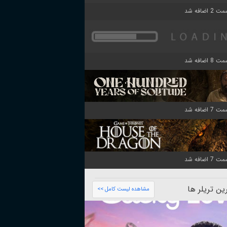
ن تریلر ها
مشاهده لیست کامل >>