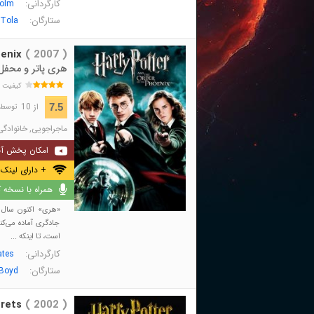
کارگردانی:
olm
ستارگان:
Tola
enix
( 2007 )
هری پاتر و محف
کیفیت 
از 10
7.5
توسط 597,798 نفر 
ماجراجویی
,
خانوادگی
امکان پخش آن
+ دارای لینک 
همراه با نسخه کا
«هری» اکنون سال پ
جادگری آماده می‌ک
است، تا اینکه ...
کارگردانی:
ates
ستارگان:
Boyd
rets
( 2002 )