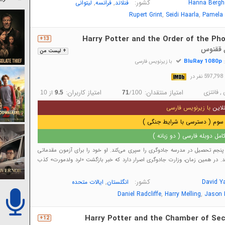
کشور:
,
,
Hanna Bergh
فنلاند
فرانسه
لیتوانی
,
,
Rupert Grint
Seidi Haarla
Pamela 
Harry Potter and the Order of the Pho
13+
ل ققنوس
+ لیست من
BluRay 1080p
:
با زیرنویس فارسی
در
,
فانتزی
امتیاز منتقدان:
امتیاز کاربران:
/
از
10
9.5
71
100
لاین
با زیرنویس فارسی
سوم ( دسترسی با شرایط جنگی )
مل دوبله فارسی ( دو زبانه )
نجم تحصیل در مدرسه جادوگری را سپری می‌کند. او خود را برای آزمون مقدماتی
ند. در همین زمان، وزارت جادوگری اصرار دارد که خبر بازگشت «لرد ولدمورت» کذب
کشور:
,
David Y
انگلستان
ایالات متحده
,
,
Daniel Radcliffe
Harry Melling
Jason 
Harry Potter and the Chamber of Sec
12+