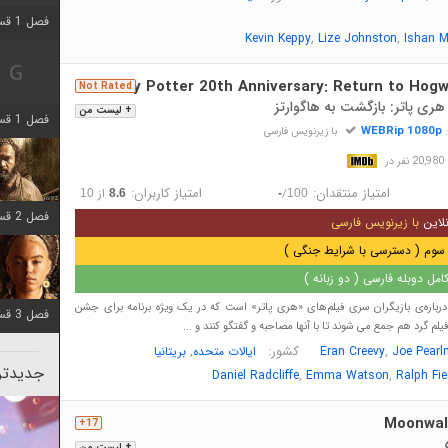
فصل 1 قسمت 2 اضافه شد
,
,
Kevin Keppy
Lize Johnston
Ishan M
Harry Potter 20th Anniversary: Return to Hogw
Not Rated
ری پاتر: بازگشت به هاگوارتز
+ لیست من
فصل 1 قسمت 8 اضافه شد
WEBRip 1080p
:
با زیرنویس فارسی
در
امتیاز منتقدان:
امتیاز کاربران:
/
از
10
8.6
-
100
فصل 2 قسمت 7 اضافه شد
لاین
با زیرنویس فارسی
سوم ( دسترسی با شرایط جنگی )
مل دوبله فارسی ( دو زبانه )
رباره‌ی بازیگران سری فیلم‌های «هری پاتر» است که در یک ویژه‌ برنامه برای جشن
فصل 3 قسمت 7 اضافه شد
فیلم گرد هم جمع می شوند تا با آنها مصاحبه‌ و گفتگو کنند و ...
,
کشور:
,
Joe Pear
Eran Creevy
ایالات متحده
بریتانیا
جدیدتری
,
,
Daniel Radcliffe
Emma Watson
Ralph Fi
Moonwal
17+
+ لیست من