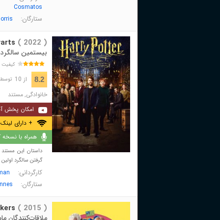
Cosmatos
ستارگان:
orris
arts
( 2022 )
بیستمین سالگرد ه
کیفیت 
از 10
8.2
توسط 20,980 نفر 
خانوادگی
,
مستند
امکان پخش آن
+ دارای لینک 
همراه با نسخه کا
داستان این مستند د
گرفتن‌ سالگرد اولین 
کارگردانی:
lman
ستارگان:
ennes
kers
( 2015 )
ملاقات‌کنندگان ماه