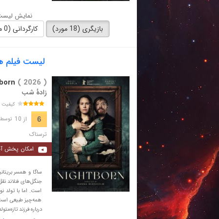
نمایش لیست 
بازیگری (18 مورد)
کارگردانی (0 مورد)
لیست فیلم های با ب
born
( 2026 )
زادهٔ شب
کیفیت 
از 10
6
توسط 488 نفر 
ترسناک
امکان پخش آن
ساگا و همسر بریتانی
جنگل‌های فنلاند نقل
است. اما با تولد نو
همه‌چیز طبیعی است
درباره فرزند تازه‌م