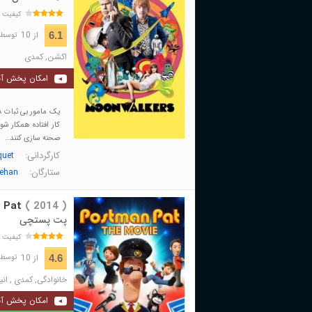
کیفیت 
از 10
6.1
توسط 8,062 نفر 
اکشن
,
کمدی
امکان پخش آن
صحنه سازی کنند…
کارگردانی:
quet
ستارگان:
eehan
 Pat
( 2014 )
پت پستچی
کیفیت 
از 10
4.6
توسط 1,516 نفر 
خانوادگی
,
کمدی
,
ان
امکان پخش آن