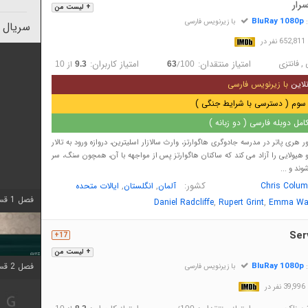
سرار
+ لیست من
BluRay 1080p
:
با زیرنویس فارسی
سریال 
در
,
فانتزی
امتیاز منتقدان:
امتیاز کاربران:
/
از
10
9.3
63
100
لاین
با زیرنویس فارسی
سوم ( دسترسی با شرایط جنگی )
مل دوبله فارسی ( دو زبانه )
ری پاتر در مدرسه جادوگری هاگوارتز، وارث سالازار اسلیترین، دروازه ورود به تالار
و هیولایی را آزاد می کند که ساکنان هاگوارتز پس از مواجهه با آن، همچون سنگ، سر
د و ...
کشور:
,
,
Chris Colu
آلمان
انگلستان
ایالات متحده
فصل 1 قسمت 4 اضافه شد
,
,
Daniel Radcliffe
Rupert Grint
Emma Wa
Ser
17+
+ لیست من
BluRay 1080p
فصل 2 قسمت 1 اضافه شد
:
با زیرنویس فارسی
در