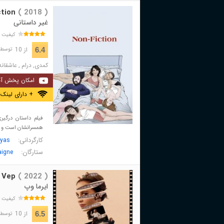
tion
( 2018 )
غیر داستانی
کیفیت 
از 10
6.4
توسط 5,247 نفر 
کمدی
,
درام
,
عاشقانه
امکان پخش آن
+ دارای لینک 
فیلم داستان درگیر
همسرانشان است و .
کارگردانی:
ayas
ستارگان:
aigne
 Vep
( 2022 )
ایرما وپ
کیفیت 
از 10
6.5
توسط 2,506 نفر 