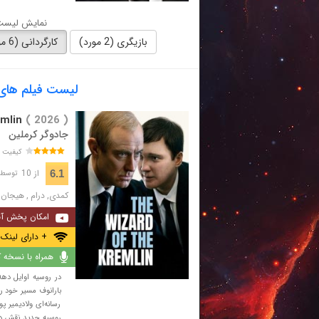
نمایش لیست 
بازیگری (2 مورد)
کارگردانی (6 مورد)
لیست فیلم های با کارگرد
mlin
( 2026 )
جادوگر کرملین
کیفیت 
از 10
6.1
توسط 1,354 نفر 
کمدی
,
درام
,
هیجان ا
امکان پخش آن
+ دارای لینک 
همراه با نسخه کا
بارانوف مسیر خود را
رسانه‌ای ولادیمیر 
روسیه جدید نقش دار