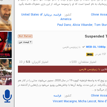
زماتیک به نام کسنیا است که او را وسوسه می‌کند از این بازی خطرناک فاصله بگیرد.
کشور:
,
,
Olivier Ass
فرانسه
بریتانیا
United States of
America
,
,
Paul Dano
Alicia Vikander
Tom Stur
Suspended 
Not Rated
+ لیست من
WEB-DL 1080p
:
با زیرنویس فارسی
در
امتیاز منتقدان:
امتیاز کاربران:
/
از
10
5.5
-
100
لاین
با زیرنویس فارسی
فیلم داستان زندگی دو زوج که به واسطه قرنطینه کووید-19 در سال 2020، مجبور می‌شوند مدتی را در کنار هم
بگذرانند. در این مدت، روابط آن‌ها با چالش‌هایی روبرو می‌شود و رازهایی از گذشته در
می‌گیرد و ...
کشور:
Olivier Ass
فرانسه
,
,
Vincent Macaigne
Micha Lescot
Nine d