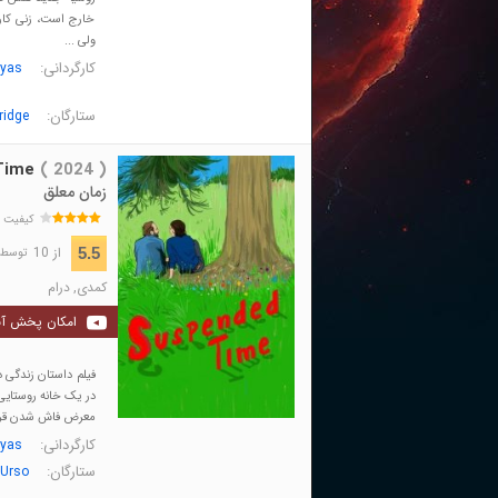
خارج است، زنی کاری
ولی ...
کارگردانی:
ayas
ستارگان:
ridge
Time
( 2024 )
زمان معلق
کیفیت 
از 10
5.5
توسط 157 نفر 
کمدی
,
درام
امکان پخش آن
در یک خانه روستایی 
معرض فاش شدن قرار 
کارگردانی:
ayas
ستارگان:
'Urso