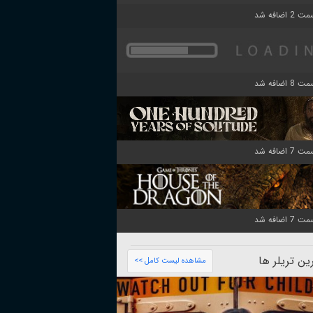
ن تریلر ها
مشاهده لیست کامل >>