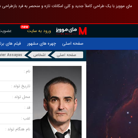
 چیدمان صفحهٔ اصلی مثل قبل مانده تا گم نشوی ، و اگر ظاهر تازه‌تری می‌خواهی
new
عضویت
ورود به سایت
یلم های برتر
چهره های مشهور
صفحه اصلی
ivier Assayas
اشخاص
صفحه اصلی
نام :
تاریخ تولد :
محل تولد :
قد :
لقب :
نام هنگام تولد :