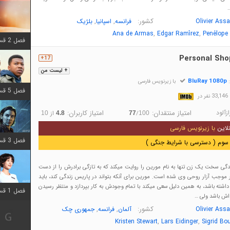
…
کشور:
,
,
Olivier Ass
فرانسه
اسپانیا
بلژیک
,
,
Ana de Armas
Edgar Ramírez
Penélope
فصل 2 قسمت 8 اضافه شد
Personal Sho
17+
+ لیست من
BluRay 1080p
:
با زیرنویس فارسی
فصل 5 قسمت 8 اضافه شد
در
ازآلود
امتیاز منتقدان:
امتیاز کاربران:
/
از
10
4.8
77
100
لاین
با زیرنویس فارسی
فصل 3 قسمت 2 اضافه شد
سوم ( دسترسی با شرایط جنگی )
دگی سخت یک زن تنها به نام مورین را روایت میکند که به تازگی برادرش را از دست
 موجب آزار روحی وی شده است. مورین برای آنکه بتواند در پاریس زندگی کند، باید
 داشته باشد، به همین دلیل سعی میکند با تمام وجودش به کار بپردازد و منتظر رسیدن
فصل 1 قسمت 12 اضافه شد
 اش باشد ولی …
کشور:
,
,
Olivier Ass
آلمان
فرانسه
جمهوری چک
,
,
Kristen Stewart
Lars Eidinger
Sigrid Bo