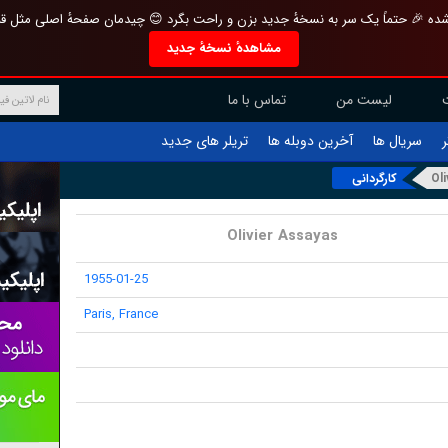
تازه و منحصر به فرد بازطراحی شده 🎉 حتماً یک سر به نسخهٔ جدید بزن و راحت بگرد 
مشاهدهٔ نسخهٔ جدید
تماس با ما
لیست من
تریلر های جدید
آخرین دوبله ها
سریال ها
ف
کارگردانی
Ol
Olivier Assayas
1955-01-25
Paris, France