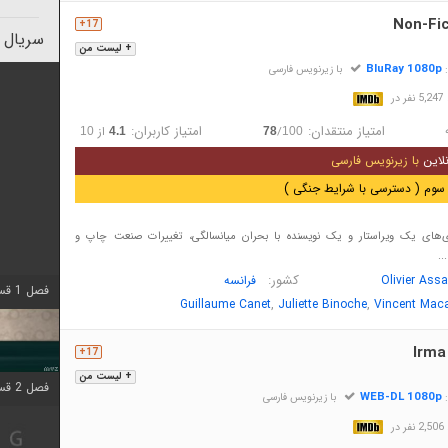
Non-Fic
17+
سریال 
+ لیست من
BluRay 1080p
:
با زیرنویس فارسی
در
امتیاز منتقدان:
امتیاز کاربران:
/
از
10
4.1
78
100
لاین
با زیرنویس فارسی
سوم ( دسترسی با شرایط جنگی )
ی‌های یک ویراستار و یک نویسنده با بحران میانسالگی، تغییرات صنعت چاپ و
..
کشور:
Olivier Ass
فرانسه
فصل 1 قسمت 4 اضافه شد
,
,
Guillaume Canet
Juliette Binoche
Vincent Mac
Irma
17+
+ لیست من
فصل 2 قسمت 1 اضافه شد
WEB-DL 1080p
:
با زیرنویس فارسی
در