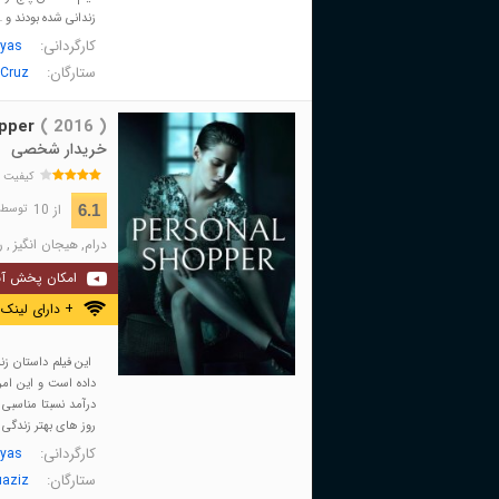
زندانی شده بودند و 
کارگردانی:
ayas
ستارگان:
 Cruz
pper
( 2016 )
خریدار شخصی
کیفیت 
از 10
6.1
توسط 33,146 نفر 
درام
,
هیجان انگیز
,
ر
امکان پخش آن
+ دارای لینک 
این فیلم داستان زن
داده است و این امر
درآمد نسبتا مناسبی
روز های بهتر زندگی
کارگردانی:
ayas
ستارگان:
uaziz