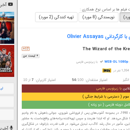
آخری
فیلم ها بر اساس نوع همکاری :
نویسندگی (8 مورد)
تهیه کنندگی (2 مورد)
انی Olivier Assayas
The Wizard of the Kre
17+
+ لیست من
WEB-DL 1080p
:
با زیرنویس فارسی
در
نگیز
امتیاز منتقدان:
امتیاز کاربران:
/
از
10
7
54
100
لی
لاین
با زیرنویس فارسی
سوم ( دسترسی با شرایط جنگی )
مل دوبله فارسی ( دو زبانه )
در روسیه اوایل دهه 1990، در بحبوحه آشوب‌های پس از فروپاشی شوروی، جوانی باهوش به نام وادیم
 شکل می‌دهد. او که ابتدا هنرمند و سپس تهیه‌کننده برنامه‌های واقع‌نماست، به مشاور
پوتین، مأمور در حال رشد کاگ‌ب، تبدیل می‌شود. در قلب قدرت، بارانوف در شکل‌گیری
آخرین
د و مرز میان حقیقت و دروغ، باور و فریب را محو می‌کند. تنها کسی که از کنترل او