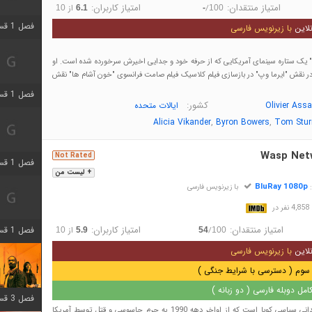
امتیاز منتقدان:
امتیاز کاربران:
/
از
10
6.1
-
100
فصل 1 قسمت 3 اضافه شد
لاین
با زیرنویس فارسی
" یک ستاره سینمای آمریکایی که از حرفه خود و جدایی اخیرش سرخورده شده است. او
ا در نقش "ایرما وپ" در بازسازی فیلم کلاسیک فیلم صامت فرانسوی "خون آشام ها" نقش
فصل 1 قسمت 4 اضافه شد
کشور:
Olivier Ass
ایالات متحده
,
,
Alicia Vikander
Byron Bowers
Tom Stur
Wasp Net
Not Rated
فصل 1 قسمت 6 اضافه شد
+ لیست من
BluRay 1080p
:
با زیرنویس فارسی
در
امتیاز منتقدان:
امتیاز کاربران:
فصل 1 قسمت 12 اضافه شد
/
از
10
5.9
54
100
لاین
با زیرنویس فارسی
سوم ( دسترسی با شرایط جنگی )
مل دوبله فارسی ( دو زبانه )
فصل 3 قسمت 6 اضافه شد
فیلم داستان پنج زندانی سیاسی کوبا است که از اواخر دهه 1990 به جرم جاسوسی و قتل توسط آمریکا