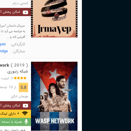
کمدی
,
درام
امکان پخش آن
سریال داستان "میرا
به فرانسه می آید ت
آفرینی کند و ...
کارگردانی:
ayas
ستارگان:
ridge
work
( 2019 )
شبکه زنبوری
کیفیت 
از 10
5.8
توسط 4,858 نفر 
هیجان انگیز
امکان پخش آن
+ دارای لینک 
همراه با نسخه کا