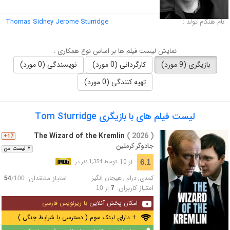
لقب :
نام هنگام تولد :
Thomas Sidney Jerome Sturridge
نمایش لیست فیلم ها بر اساس نوع همکاری :
بازیگری (9 مورد)
کارگردانی (0 مورد)
نویسندگی (0 مورد)
تهیه کنندگی (0 مورد)
لیست فیلم های با بازیگری Tom Sturridge
The Wizard of the Kremlin
( 2026 )
17+
جادوگر کرملین
+ لیست من
از 10
6.1
توسط 1,354 نفر در
کمدی
,
درام
,
هیجان انگیز
امتیاز منتقدان:
/
54
100
امتیاز کاربران:
از
10
7
امکان پخش آنلاین
با زیرنویس فارسی
+ دارای لینک سوم ( دسترسی با شرایط جنگی )