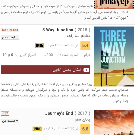
سریال داستان "میرا" یک ستاره سینمای آمریکایی که از حرفه خود و جدایی اخیرش سرخورده شده
است. او به فرانسه می آید تا در نقش "ایرما وپ" در بازسازی فیلم کلاسیک فیلم صامت فرانسوی
"خون آشام ها" نقش آفرینی کند و ...
3 Way Junction
( 2018 )
Not Rated
تقاطع سه راهه
+ لیست من
از 10
5.4
توسط 137 نفر در
درام
امتیاز منتقدان:
امتیاز کاربران:
/
از
10
0
-
100
امکان پخش آنلاین
یک معمار لندنی با الهام از رویدادهای واقعی، برای فرار از دغدغه‌هایش به تپه‌های شنی و باشکوه
صحرای نامیب سفر می‌کند. اما وقتی خود را تک و تنها و سرگردان می‌یابد و ناامیدانه منتظر
وسیله‌ای برای نجات می‌ماند که هرگز نمی‌آید، مجبور می‌شود وارد یک آزمون سخت و طاقت‌فرسای
زندگی شود.
Journey's End
( 2017 )
17+
پایان سفر
+ لیست من
از 10
6.6
توسط 6,303 نفر در