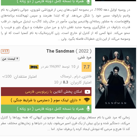
همراه با نسخه کامل دوبله فارسی ( دو زبانه )
در روسیه اوایل دهه 1990، در بحبوحه آشوب‌های پس از فروپاشی شوروی، جوانی باهوش به نام
وادیم بارانوف مسیر خود را شکل می‌دهد. او که ابتدا هنرمند و سپس تهیه‌کننده برنامه‌های
واقع‌نماست، به مشاور رسانه‌ای ولادیمیر پوتین، مأمور در حال رشد کاگ‌ب، تبدیل می‌شود. در قلب
قدرت، بارانوف در شکل‌گیری روسیه جدید نقش دارد و مرز میان حقیقت و دروغ، باور و فریب را
محو می‌کند. تنها کسی که از کنترل او خارج است، زنی کاریزماتیک به نام کسنیا است که او را
وسوسه می‌کند از این بازی خطرناک فاصله بگیرد. ولی ...
The Sandman
( 2022 )
17+
مرد شنی
+ لیست من
از 10
7.7
توسط 196,997 نفر در
فانتزی
,
درام
,
ترسناک
امتیاز منتقدان:
/
-
100
امتیاز کاربران:
از
10
8.3
امکان پخش آنلاین
با زیرنویس فارسی
+ دارای لینک سوم ( دسترسی با شرایط جنگی )
همراه با نسخه کامل دوبله فارسی ( دو زبانه )
زمانی که مرد شنی با نام مستعار رویای بی‌پایان، توسط موجودی کیهانی که همه رویاها را کنترل
می‌کند، دستگیر شده و برای بیش از یک قرن اسیر می‌شود، باید در دنیاها و زمان‌های مختلف سفر
کند تا هرج و مرجی که نبودش ایجاد کرده را برطرف سازد. اما ...