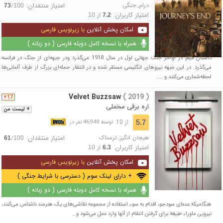
درام
,
جنگی
امتیاز منتقدان:
/
73
100
امتیاز کاربران:
از
10
7.2
امکان پخش آنلاین
با زیرنویس فارسی
همراه با نسخه کامل دوبله فارسی ( دو زبانه )
داستان فیلم در اواخر جنگ جهانی اول در سال 1918 می‌گذرد ودر جبهه‌ای از جنگ در فرانسه
می‌گذرد. در این جبهه نیروهای انگلیسی مستقر شده و در انتظار حمله‌ای بزرگ از طرف آلمانی‌ها
لحظه‌شماری می‌کنند و ....
Velvet Buzzsaw
( 2019 )
17+
اره برقی مخملی
+ لیست من
از 10
5.7
توسط 46,948 نفر در
هیجان انگیز
,
ترسناک
امتیاز منتقدان:
/
61
100
امتیاز کاربران:
از
10
6.3
امکان پخش آنلاین
با زیرنویس فارسی
+ دارای لینک سوم ( دسترسی با شرایط جنگی )
همراه با نسخه کامل دوبله فارسی ( دو زبانه )
هنگامیکه عده‌ای سودجو، اقدام به سوء استفاده از مجموعه نقاشی‌های یک هنرمند ناشناس می‌کنند،
نیرویی ماوراء طبیعه برای گرفتن انتقام از آنها وارد عمل می‌شود و...