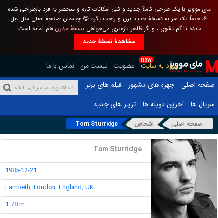
مای موویز با یک طراحی کاملاً جدید و کلی امکانات تازه و منحصر به فرد بازطراحی شده
🎉 حتماً یک سر به نسخهٔ جدید بزن و راحت بگرد 😊 چیدمان صفحهٔ اصلی مثل قبل
مانده تا گم نشوی ، و اگر ظاهر تازه‌تری می‌خواهی
نسخهٔ مدرن
هم آماده است.
مشاهدهٔ نسخهٔ جدید
new
ورود به سایت
عضویت
لیست من
تماس با ما
صفحه اصلی
چهره های مشهور
فیلم های برتر
سریال ها
آخرین دوبله ها
تریلر های جدید
صفحه اصلی
اشخاص
Tom Sturridge
نام :
Tom Sturridge
تاریخ تولد :
1985-12-21
محل تولد :
Lambeth, London, England, UK
قد :
1.78 m