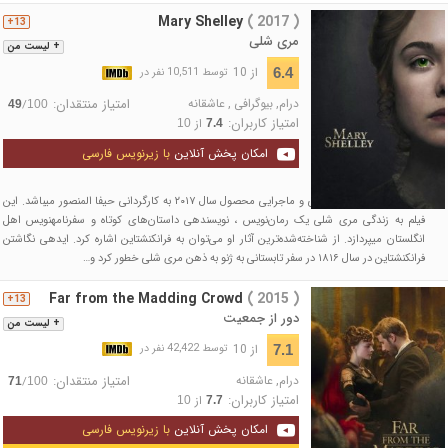
Mary Shelley
( 2017 )
13+
مری شلی
+ لیست من
از 10
6.4
توسط 10,511 نفر در
درام
,
بیوگرافی
,
عاشقانه
امتیاز منتقدان:
/
49
100
امتیاز کاربران:
از
10
7.4
امکان پخش آنلاین
با زیرنویس فارسی
مری شلی ، فیلمی بیوگرافی و ماجرایی محصول سال ۲۰۱۷ به کارگردانی حیفا المنصور می‎باشد. این
فیلم به زندگی مری شلی یک رمان‌نویس ، نویسنده‎ی داستان‌های کوتاه و سفرنامه‎نویس اهل
انگلستان می‎پردازد. از شناخته‌شده‌ترین آثار او می‌توان به فرانکنشتاین اشاره کرد. ایده‎ی نگاشتن
فرانکنشتاین در سال ۱۸۱۶ در سفر تابستانی به ژنو به ذهن مری شلی خطور کرد و…
Far from the Madding Crowd
( 2015 )
13+
دور از جمعیت
+ لیست من
از 10
7.1
توسط 42,422 نفر در
درام
,
عاشقانه
امتیاز منتقدان:
/
71
100
امتیاز کاربران:
از
10
7.7
امکان پخش آنلاین
با زیرنویس فارسی