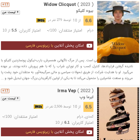
Widow Clicquot
( 2023 )
17+
بیوه کلیکو
+ لیست من
از 10
6.6
توسط 279 نفر در
درام
امتیاز منتقدان:
امتیاز کاربران:
/
از
10
5.5
-
100
امکان پخش آنلاین
با زیرنویس فارسی
فیلم بر اساس داستانی واقعی است. پس از مرگ ناگهانی همسرش، بارب-نیکول پونساردین کلیکو با
نادیده گرفتن قراردادها، کنترل کسب و کار نوپای شراب را که با هم پرورش داده بودند، بر عهده
می‌گیرد. او با هدایت شرکت از طریق تحولات سیاسی و مالی سرگیجه‌آور، به منتقدان خود پشت پا
می‌زند و صنعت شامپاین را متحول می‌کند تا به یکی از اولین کارآفرینان بزرگ جهان تبدیل شود و ...
Irma Vep
( 2022 )
17+
ایرما وپ
+ لیست من
از 10
6.5
توسط 2,506 نفر در
کمدی
,
درام
امتیاز منتقدان:
/
-
100
امتیاز کاربران:
از
10
6.1
امکان پخش آنلاین
با زیرنویس فارسی