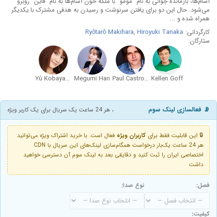
آشام‌ها، بازمانده جوانی به نام "مومو" با ملکه خون آشام‌ها به نام "فاین" روبرو
می‌شود. حال این دو برای یافتن سرنوشت و رسیدن به هدفی مشترک با یکدیگر
همراه شده و ...
کارگردانی:
Hiroyuki Tanaka
,
Ryôtarô Makihara
ستارگان:
Yû Kobayashi
Megumi Han
Paul Castro Jr.
Kellen Goff
📡 فعالسازی لینک سوم
، هر 24 ساعت یک سریال برای یک کاربر ویژه
🔒 این قابلیت فقط برای
کاربران ویژه
فعال است. با خرید اشتراک ویژه می‌توانید
هر 24 ساعت یک‌بار درخواست همگام‌سازی لینک‌های این سریال با CDN
اختصاصی ایران را ثبت کنید و دقایقی بعد به لینک سوم آن دسترسی خواهید
داشت
فصل:
نوع صدا:
کیفیت: