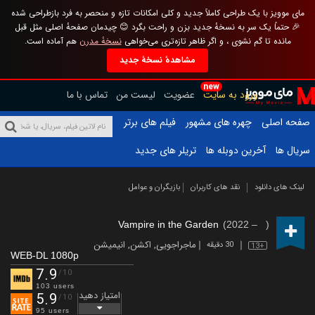
مای موویز با یک طراحی کاملاً جدید و کلی امکانات تازه و منحصر به فرد بازطراحی شده
🎉 حتماً یک سر به نسخهٔ جدید بزن و راحت بگرد 😊 چیدمان صفحهٔ اصلی مثل قبل
مانده تا گم نشوی ، و اگر ظاهر تازه‌تری می‌خواهی
نسخهٔ مدرن
هم آماده است.
مشاهدهٔ نسخهٔ جدید
new
ورود به سایت
عضویت
لیست من
تماس با ما
صفحه اصلی
چهره های مشهور
فیلم های برتر
سریال ها
آخرین دوبله ها
تریلر های جدید
لینک های دانلود
نقد های کاربران
بازیگران و عوامل
Vampire in the Garden
(2022 – )
ماجراجویی
,
اکشن
,
انیمیشن
30 دقیقه
13+
WEB-DL 1080p
7.9
/10
103 users
امتیاز دهید
5.9
/10
95 users