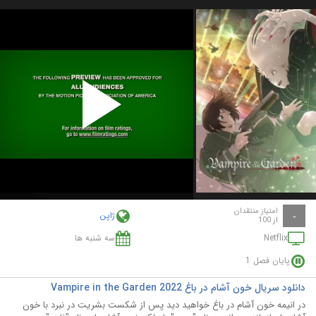
Play
Video
امتیاز منتقدان
ژاپن
-
از 100
Netflix
سه شنبه ها
پایان فصل 1
دانلود سریال خون آشام در باغ Vampire in the Garden 2022
در انیمه خون آشام در باغ خواهید دید پس از شکست بشریت در نبرد با خون