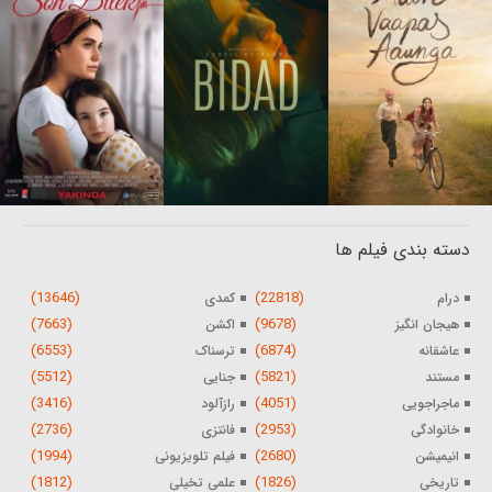
دسته بندی فیلم ها
(13646)
(22818)
درام
کمدی
(7663)
(9678)
هیجان انگیز
اکشن
(6553)
(6874)
عاشقانه
ترسناک
(5512)
(5821)
مستند
جنایی
(3416)
(4051)
ماجراجویی
رازآلود
(2736)
(2953)
خانوادگی
فانتزی
(1994)
(2680)
انیمیشن
فیلم تلویزیونی
(1812)
(1826)
تاریخی
علمی تخیلی