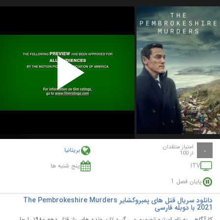
Play
Video
امتیاز منتقدان
بریتانیا
-
از 100
ITV
پنج شنبه ها
پایان فصل 1
دانلود سریال قتل های پمبروکشایر The Pembrokeshire Murders
2021 با دوبله فارسی
کارآگاهی به نام استیو تصمیم می گیرد تا پرونده های باز قتل دهه ۱۹۸۰ را حل