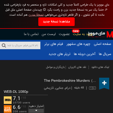
مای موویز با یک طراحی کاملاً جدید و کلی امکانات تازه و منحصر به فرد بازطراحی شده
🎉 حتماً یک سر به نسخهٔ جدید بزن و راحت بگرد 😊 چیدمان صفحهٔ اصلی مثل قبل
مانده تا گم نشوی ، و اگر ظاهر تازه‌تری می‌خواهی
نسخهٔ مدرن
هم آماده است.
مشاهدهٔ نسخهٔ جدید
new
ورود به سایت
عضویت
لیست من
تماس با ما
صفحه اصلی
چهره های مشهور
فیلم های برتر
سریال ها
آخرین دوبله ها
تریلر های جدید
لینک های دانلود
نقد های کاربران
بازیگران و عوامل
The Pembrokeshire Murders
(2021 – )
درام
,
جنایی
,
تاریخی
48 دقیقه
13+
WEB-DL 1080p
7.1
/10
10730 users
امتیاز دهید
6.6
/10
208 users