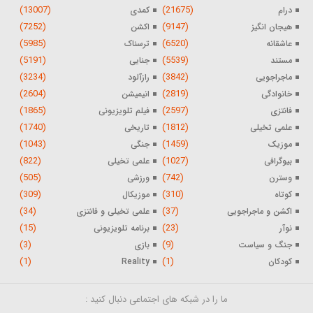
(13007)
(21675)
درام
کمدی
(7252)
(9147)
هیجان انگیز
اکشن
(5985)
(6520)
عاشقانه
ترسناک
(5191)
(5539)
مستند
جنایی
(3234)
(3842)
ماجراجویی
رازآلود
(2604)
(2819)
خانوادگی
انیمیشن
(1865)
(2597)
فانتزی
فیلم تلویزیونی
(1740)
(1812)
علمی تخیلی
تاریخی
(1043)
(1459)
موزیک
جنگی
(822)
(1027)
بیوگرافی
علمی تخیلی
(505)
(742)
وسترن
ورزشی
(309)
(310)
کوتاه
موزیکال
(34)
(37)
اکشن و ماجراجویی
علمی تخیلی و فانتزی
(15)
(23)
نوآر
برنامه تلویزیونی
(3)
(9)
جنگ و سیاست
بازی
(1)
(1)
کودکان
Reality
ما را در شبکه های اجتماعی دنبال کنید :