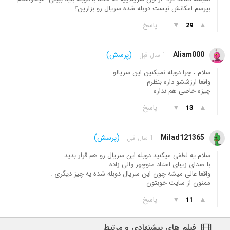
بپرسم امکانش نیست دوبله شده سریال رو بزارین؟
▲
▼
پاسخ
29
Aliam000
(پرسش)
1 سال قبل
سلام ، چرا دوبله نمیکنین این سریالو
واقعا ارزششو داره بنظرم
چیزه خاصی هم نداره
▲
▼
پاسخ
13
Milad121365
(پرسش)
1 سال قبل
سلام یه لطفی میکنید دوبله این سریال رو هم قرار بدید.
با صدای زیبای استاد منوچهر والی زاده.
واقعا عالی میشه چون این سریال دوبله شده یه چیز دیگری .
ممنون از سایت خوبتون
▲
▼
پاسخ
11
فیلم های پیشنهادی و مرتبط