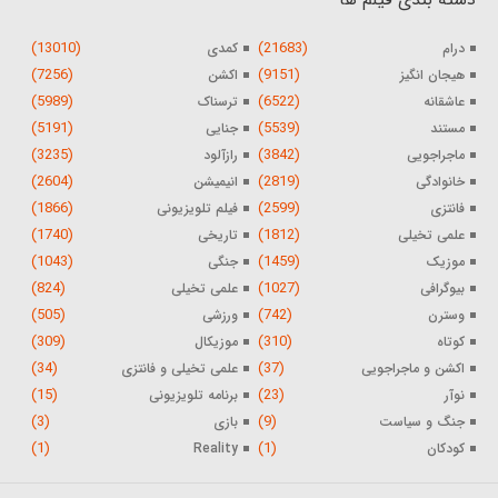
(13010)
(21683)
درام
کمدی
(7256)
(9151)
هیجان انگیز
اکشن
(5989)
(6522)
عاشقانه
ترسناک
(5191)
(5539)
مستند
جنایی
(3235)
(3842)
ماجراجویی
رازآلود
(2604)
(2819)
خانوادگی
انیمیشن
(1866)
(2599)
فانتزی
فیلم تلویزیونی
(1740)
(1812)
علمی تخیلی
تاریخی
(1043)
(1459)
موزیک
جنگی
(824)
(1027)
بیوگرافی
علمی تخیلی
(505)
(742)
وسترن
ورزشی
(309)
(310)
کوتاه
موزیکال
(34)
(37)
اکشن و ماجراجویی
علمی تخیلی و فانتزی
(15)
(23)
نوآر
برنامه تلویزیونی
(3)
(9)
جنگ و سیاست
بازی
(1)
(1)
کودکان
Reality