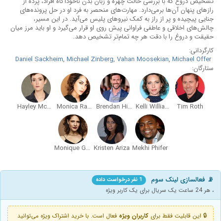
تشخیص دروغ که با بررسی حالت چهره و زبان بدن ناخودآگاه افراد، پرده از
رازهای پنهان آن‌ها برمی‌دارد. مهارت‌های منحصر به فرد او در حل پرونده‌های
جنایی پیچیده و پر از راز به کمک نیروهای پلیس می‌آید. در این مسیر،
چالش‌های اخلاقی و عاطفی فراوانی پیش روی او قرار می‌گیرد و او باید مرز میان
حقیقت و دروغ را با دقت هر چه تمام‌تر تشخیص دهد.
کارگردانی:
Daniel Sackheim
,
Michael Zinberg
,
Vahan Moosekian
,
Michael Offer
ستارگان:
Hayley McFarland
Monica Raymund
Brendan Hines
Kelli Williams
Tim Roth
Monique Gabriela Curnen
Kristen Ariza
Mekhi Phifer
📡 فعالسازی لینک سوم
1 نفر درخواست داده
، هر 24 ساعت یک سریال برای یک کاربر ویژه
🔒 این قابلیت فقط برای
کاربران ویژه
فعال است. با خرید اشتراک ویژه می‌توانید