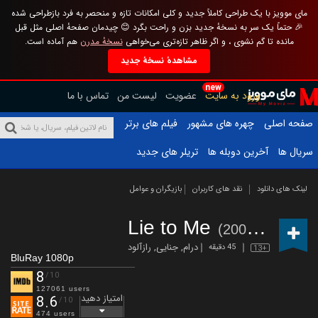
مای موویز با یک طراحی کاملاً جدید و کلی امکانات تازه و منحصر به فرد بازطراحی شده
🎉 حتماً یک سر به نسخهٔ جدید بزن و راحت بگرد 😊 چیدمان صفحهٔ اصلی مثل قبل
مانده تا گم نشوی ، و اگر ظاهر تازه‌تری می‌خواهی
نسخهٔ مدرن
هم آماده است.
مشاهدهٔ نسخهٔ جدید
new
ورود به سایت
عضویت
لیست من
تماس با ما
صفحه اصلی
چهره های مشهور
فیلم های برتر
سریال ها
آخرین دوبله ها
تریلر های جدید
لینک های دانلود
نقد های کاربران
بازیگران و عوامل
Lie to Me
(2009 – 2011)
درام
,
جنایی
,
رازآلود
45 دقیقه
13+
BluRay 1080p
8
/10
127061 users
امتیاز دهید
8.6
/10
474 users