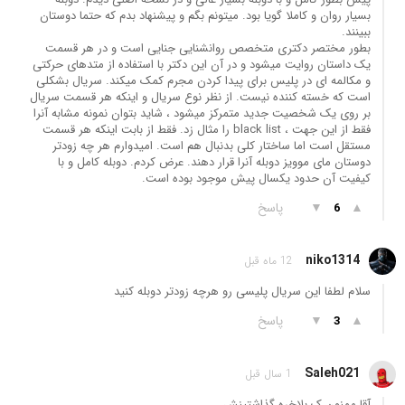
بسیار روان و کاملا گویا بود. میتونم بگم و پیشنهاد بدم که حتما دوستان
ببینند.
بطور مختصر دکتری متخصص روانشنایی جنایی است و در هر قسمت
یک داستان روایت میشود و در آن این دکتر با استفاده از متدهای حرکتی
و مکالمه ای در پلیس برای پیدا کردن مجرم کمک میکند. سریال بشکلی
است که خسته کننده نیست. از نظر نوع سریال و اینکه هر قسمت سریال
بر روی یک شخصیت جدید متمرکز میشود ، شاید بتوان نمونه مشابه آنرا
فقط از این جهت ، black list را مثال زد. فقط از بابت اینکه هر قسمت
مستقل است اما ساختار کلی بدنبال هم است. امیدوارم هر چه زودتر
دوستان مای موویز دوبله آنرا قرار دهند. عرض کردم. دوبله کامل و با
کیفیت آن حدود یکسال پیش موجود بوده است.
▲
▼
پاسخ
6
niko1314
12 ماه قبل
سلام لطفا این سریال پلیسی رو هرچه زودتر دوبله کنید
▲
▼
پاسخ
3
Saleh021
1 سال قبل
آقا ممنون ک بلاخره گذاشتینش