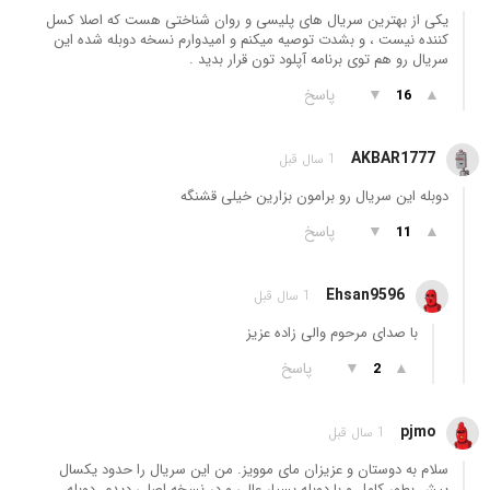
یکی از بهترین سریال های پلیسی و روان شناختی هست که اصلا کسل
کننده نیست ، و بشدت توصیه میکنم و امیدوارم نسخه دوبله شده این
سریال رو هم توی برنامه آپلود تون قرار بدید .
▲
▼
پاسخ
16
AKBAR1777
1 سال قبل
دوبله این سریال رو برامون بزارین خیلی قشنگه
▲
▼
پاسخ
11
Ehsan9596
1 سال قبل
با صدای مرحوم والی زاده عزیز
▲
▼
پاسخ
2
pjmo
1 سال قبل
سلام به دوستان و عزیزان مای موویز. من این سریال را حدود یکسال
پیش بطور کامل و با دوبله بسیار عالی و در نسخه اصلی دیدم. دوبله