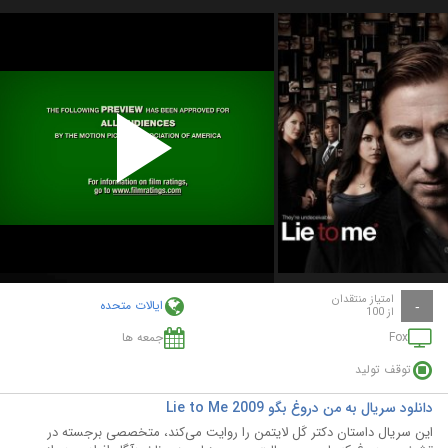
Play
Video
امتیاز منتقدان
ایالات متحده
-
از 100
Fox
جمعه ها
توقف تولید
دانلود سریال به من دروغ بگو Lie to Me 2009
این سریال داستان دکتر کَل لایتمن را روایت می‌کند، متخصصی برجسته در