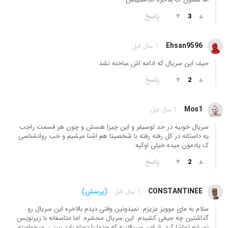
▲
▼
پاسخ
3
Ehsan9596
1 سال قبل
حیف این سریال که ادامه اش ساخته نشد
▲
▼
پاسخ
2
Mos1
1 سال قبل
سریال خوبیه در حد لوسیفر و این چیزا هسش و چون هر قسمت راجب
یه داستانه در کل رفته رفته با شخصیتا هم اشنا میشیم و خب روانشناسی
ک یادمون میده خیلی اوکیه
▲
▼
پاسخ
2
CONSTANTINEE
(پرسش)
1 سال قبل
سلام به مای موویز عزیزم. نمیدونین وقتی دیدم بالاخره این سریال رو
گذاشتین چه جیغی کشیدم. این سریال محشره. اما متاسفانه با زیرنویس
نمیشه تماشا کرد. از اون سریالاییه که حتما با دوبله باید ببینی. میخواستم