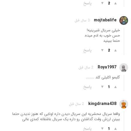
▲
▼
پاسخ
2
mojtabalife
3 سال قبل
خیلی سریال شیرینیه!
حس خوب به ادم میده.
حتما ببینید
▲
▼
پاسخ
2
Roya1997
2 سال قبل
گلبمو اکلیلی کلد .......
▲
▼
پاسخ
1
kingdrama438
2 سال قبل
واقعا سریال محشریه این سریال دیدن داره اونایی که هنوز ندیدن حتما
ببینن ارزش وقت گداشتن رو داره یک سریال عاشقانه کمدی عالی
▲
▼
پاسخ
1