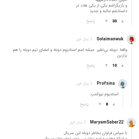
و بازیگراشم یکی از یکی هات تر
داستانشم جالبه و جدید
▲
▼
پاسخ
30
Solaimanwuk
3 سال قبل
واقعا. دوبله بی‌نظیر. میشه اسم استادیوم دوبله و اعضای تیم دوبله را هم
بزارین
▲
▼
پاسخ
10
Profsina
2 سال قبل
استادیوم نیوکمپ
▲
▼
پاسخ
8
MaryamSaber22
3 سال قبل
با سپاس فراوان بخاطر دوبله این سریال
و اینکه «هاری» اسم دخترس ،توی توضیحات سریال