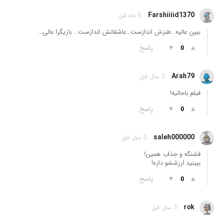
Farshiiiid1370
9 ماه قبل
ببین عالیه…طنزش اندازست…عاشقانش اندازست… بازیگرا عالی…
▲
▼
پاسخ
0
Arah79
3 سال قبل
فیلم باحالیه!
▲
▼
پاسخ
0
saleh000000
3 سال قبل
قشنگه و جذاب همین!
ببینید ارزششو داره!
▲
▼
پاسخ
0
rok
3 سال قبل