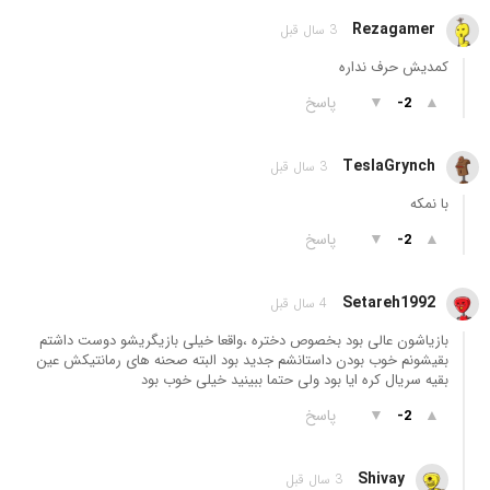
Rezagamer
3 سال قبل
کمدیش حرف نداره
▲
▼
پاسخ
-2
TeslaGrynch
3 سال قبل
با نمکه
▲
▼
پاسخ
-2
Setareh1992
4 سال قبل
بازیاشون عالی بود بخصوص دختره ،واقعا خیلی بازیگریشو دوست داشتم
بقیشونم خوب بودن داستانشم جدید بود البته صحنه های رمانتیکش عین
بقیه سریال کره ایا بود ولی حتما ببینید خیلی خوب بود
▲
▼
پاسخ
-2
Shivay
3 سال قبل