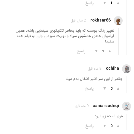
▲
▼
پاسخ
1
rokhsar66
2 سال قبل
تغییر رنگ پوست که باید بخاطر تکنیکهای سینمایی باشه، همین
فیلمهای هندی همشون سیاه و نهایت سبزه‌ان ولی تو فیلم همه
سفید!
▲
▼
پاسخ
1
ochiha
8 ماه قبل
چقدر از اون سر اشپز اشغال بدم میاد
▲
▼
پاسخ
0
xaniarsadeqi
9 ماه قبل
فوق العاده زیبا بود
▲
▼
پاسخ
0