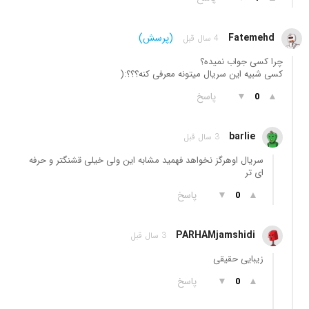
Fatemehd
(پرسش)
4 سال قبل
چرا کسی جواب نمیده؟
کسی شبیه این سریال میتونه معرفی کنه؟؟؟:(
▲
▼
پاسخ
0
barlie
3 سال قبل
سریال او‌هرگز نخواهد فهمید مشابه این ولی خیلی قشنگتر و حرفه
ای تر
▲
▼
پاسخ
0
PARHAMjamshidi
3 سال قبل
زیبایی حقیقی
▲
▼
پاسخ
0