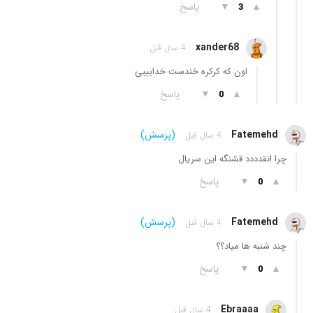
▲
▼
پاسخ
3
xander68
4 سال قبل
اون که کرکره خندست خدایییی
▲
▼
پاسخ
0
Fatemehd
(پرسش)
4 سال قبل
چرا انقدددد قشنگه این سریال
▲
▼
پاسخ
0
Fatemehd
(پرسش)
4 سال قبل
چند شنبه ها میاد؟؟
▲
▼
پاسخ
0
Ebraaaa
4 سال قبل