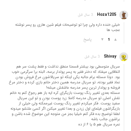
Hoza1205
3 سال قبل
خیلی خنده داره ولی چرا تو توضیحات فیلم شین هاری رو پسر نوشته
عجب ها
▲
▼
پاسخ
1
Shivay
3 سال قبل
سریال متوسطی بود بیشتر قسمتا منطق نداشت و فقط پشت سر هم
اتفاقایی میفتاد که دختر فقیر به پسر پولدار برسه، البته برا سرگرمی خوب
بود. دوتا مسئله برام جالبه یکی اینکه تو سریالاشون مرغ فروش بودن
نماد فقیر بودنه، تو سریال مدرسه همین دختر خانم بازی کرده و دختر مرغ
فروشه و پولدار ترین پسر مدرسه عاشقش میشه!
مسئله بعدی تغییر رنگ پوست بازیگرای کره ایه باز هم رجوع کنم به خانم
نقش اصلی تو سریال مدرسه کاملا زرد پوست بودن و تو این سریال
سفید پوست. فکر میکردم تغییر رنگ پوست غیرممکنه ولی خیلی از
بازیگراشون فیلمای اول زردن و بعدا تغییر میکنن اگر کسی علتشو میدونه
لطفا توضیح بده فکر کنم خیلیا بجز من متوجه این موضوع شده باشن و
براشون جالب باشه
نمره سریال هم ۵ یا ۶ از ده