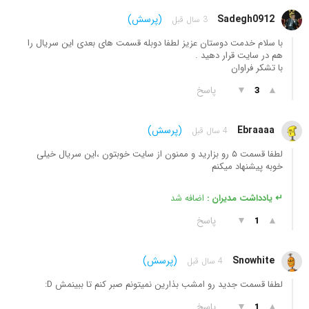
Sadegh0912
(پرسش)
3 سال قبل
با سلام خدمت دوستان عزیز لطفا دوبله قسمت های بعدی این سریال را
هم در سایت قرار دهید .
با تشکر فراوان
▲
▼
پاسخ
3
Ebraaaa
(پرسش)
4 سال قبل
لطفا قسمت ۵ رو بزارید و ممنون از سایت خوبتون ،این سریال خیلی
خوبه پیشنهاد میکنم
↵ یادداشت مدیران :
اضافه شد
▲
▼
پاسخ
1
Snowhite
(پرسش)
4 سال قبل
لطفا قسمت جدید رو امشب بذارین نمیتونم صبر کنم تا ببینمش D:
▲
▼
پاسخ
1