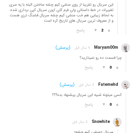
این سریال رو تقریبا از روی منشی کیم چشه ساختن البته با یه سری
تغییرات در خط داستانی ولی فرم کلی ازون سریال کپی برداری شده.
به لحاظ زیبایی هم خب منشی کیم چشه سریال قشنگ تری هست
و از معروف ترین سریال های تاریخ کره است
▲
▼
پاسخ
2
Maryam00m
(پرسش)
4 سال قبل
چرا قسمت ده رو نمیذارید؟
▲
▼
پاسخ
0
Fatemehd
(پرسش)
4 سال قبل
کسی میتونه شبیه این سریال پیشنهاد بده؟؟؟
▲
▼
پاسخ
0
Snowhite
4 سال قبل
سریال ِ«منشی کیم چشه»