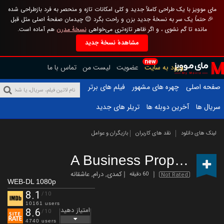
مای موویز با یک طراحی کاملاً جدید و کلی امکانات تازه و منحصر به فرد بازطراحی شده
🎉 حتماً یک سر به نسخهٔ جدید بزن و راحت بگرد 😊 چیدمان صفحهٔ اصلی مثل قبل
مانده تا گم نشوی ، و اگر ظاهر تازه‌تری می‌خواهی
نسخهٔ مدرن
هم آماده است.
مشاهدهٔ نسخهٔ جدید
new
ورود به سایت
عضویت
لیست من
تماس با ما
صفحه اصلی
چهره های مشهور
فیلم های برتر
سریال ها
آخرین دوبله ها
تریلر های جدید
لینک های دانلود
نقد های کاربران
بازیگران و عوامل
A Business Proposal
(20
کمدی
,
درام
,
عاشقانه
60 دقیقه
Not Rated
WEB-DL 1080p
8.1
/10
10161 users
امتیاز دهید
8.6
/10
4740 users