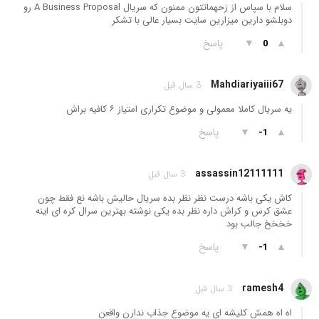
سلام با سپاس از زحهماتتون ممنون که سریال A Business Proposal رو
دوبلشو دارین میزارین سایت بسیار عالی با تشکر
▲
▼
پاسخ
0
Mahdiariyaiii67
3 سال قبل
یه سریال کاملا معمولی و موضوع تکراری امتیاز ۶ کافیه براش
▲
▼
پاسخ
-1
assassin12111111
3 سال قبل
کاش یکی باشه درست نظر نظر بده سریال حالیش باشه نع فقط چون
عشق کرس و کراش داره نظر بده یکی نوشته بهترین سرال کره ای اینه
خخخخ جالب بود
▲
▼
پاسخ
-1
ramesh4
3 سال قبل
اه اه همش کلیشه ای یه موضوع جذاب ندارن واقعن