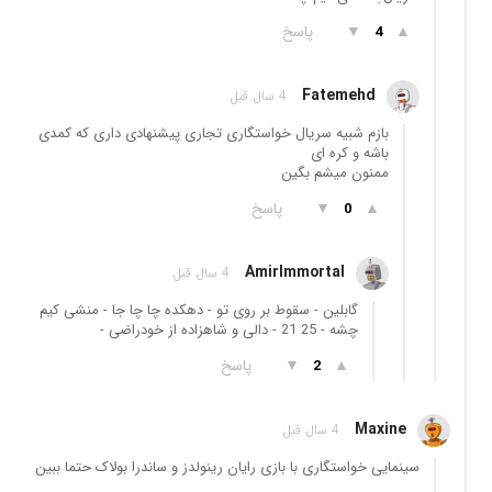
▲
▼
پاسخ
4
Fatemehd
4 سال قبل
بازم شبیه سریال خواستگاری تجاری پیشنهادی داری که کمدی
باشه و کره ای
ممنون میشم بگین
▲
▼
پاسخ
0
AmirImmortal
4 سال قبل
گابلین - سقوط بر روی تو - دهکده چا چا جا - منشی کیم
چشه - 25 21 - دالی و شاهزاده از خودراضی -
▲
▼
پاسخ
2
Maxine
4 سال قبل
سینمایی خواستگاری با بازی رایان رینولدز و ساندرا بولاک حتما ببین