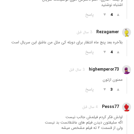
اشتباه نوشتید
▲
▼
پاسخ
4
Rezagamer
3 سال قبل
بلآخره بعد پنج ماه انتظار برای دوبله کی مثل من عاشق این سریال است
▲
▼
پاسخ
4
highemperor73
3 سال قبل
ممنون ازتون
▲
▼
پاسخ
3
Pesss77
4 سال قبل
اولش فکر کردم فیلمش جالب نیست
اگه سلیقتون دیدن فیلم های عاشقانست بد نیست
ولی از قسمت ۲ ته فیلم مشخص میشه