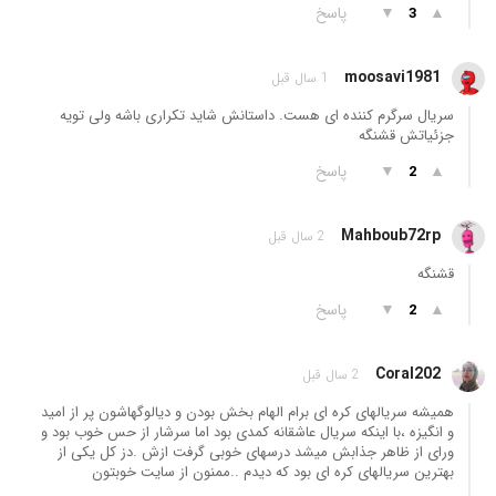
▲
▼
پاسخ
3
moosavi1981
1 سال قبل
سریال سرگرم کننده ای هست. داستانش شاید تکراری باشه ولی تویه
جزئیاتش قشنگه
▲
▼
پاسخ
2
Mahboub72rp
2 سال قبل
قشنگه
▲
▼
پاسخ
2
Coral202
2 سال قبل
همیشه سریالهای کره ای برام الهام بخش بودن و دیالوگهاشون پر از امید
و انگیزه ،با اینکه سریال عاشقانه کمدی بود اما سرشار از حس خوب بود و
ورای از ظاهر جذابش میشد درسهای خوبی گرفت ازش .دز کل یکی از
بهترین سریالهای کره ای بود که دیدم ..ممنون از سایت خوبتون