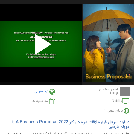
Play
Video
امتیاز منتقدان
کره جنوبی
-
از 100
Netflix
سه شنبه ها
پایان فصل 1
دانلود سریال قرار ملاقات در محل کار A Business Proposal 2022 با
دوبله فارسی
ها-ری پسری جوان است که تصمیم می گیرد برای کمک به دوستش، به جای او