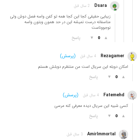
Dsara
2 سال قبل
زیبایی حقیقی کجا این کجا همه تو کفن واسه فصل دوش ولی
متاسفانه درست نمیشه این در حد همون وبتون واسه
نوجووناست
▲
▼
پاسخ
0
Rezagamer
(پرسش)
4 سال قبل
امکان دوبله این سریال است من منتظرم دوبلش هستم
▲
▼
پاسخ
0
Fatemehd
(پرسش)
4 سال قبل
کسی شبیه این سریال دیده معرفی کنه مرسی
▲
▼
پاسخ
0
AmirImmortal
3 سال قبل