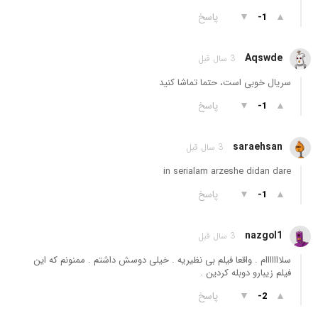
▲
▼
پاسخ
-1
Aqswde
3 سال قبل
سریال خوبی است، حتما تماشا کنید
▲
▼
پاسخ
-1
saraehsan
3 سال قبل
in serialam arzeshe didan dare
▲
▼
پاسخ
-1
nazgol1
3 سال قبل
سلااااااام . واقعا فیلم بی نظیریه . خیلی دوسش داشتم . ممنونم که این
فیلم زیبارو دوبله کردین .
▲
▼
پاسخ
-2