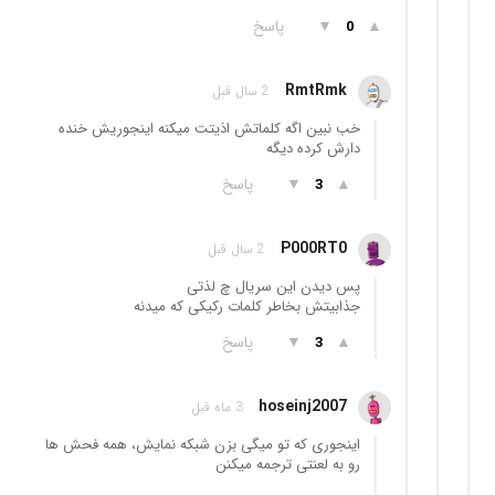
▲
▼
پاسخ
0
RmtRmk
2 سال قبل
خب نبین اگه کلماتش اذیتت میکنه اینجوریش خنده
دارش کرده دیگه
▲
▼
پاسخ
3
P000RT0
2 سال قبل
پس دیدن این سریال چ لذتی
جذابیتش بخاطر کلمات رکیکی که میدنه
▲
▼
پاسخ
3
hoseinj2007
3 ماه قبل
اینجوری که تو میگی بزن شبکه نمایش، همه فحش ها
رو به لعنتی ترجمه میکنن