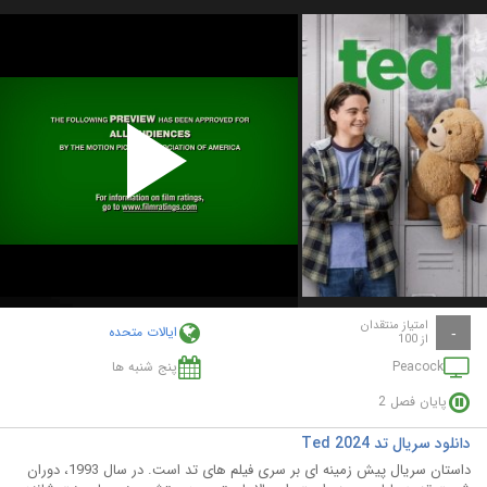
Play
Video
امتیاز منتقدان
ایالات متحده
-
از 100
Peacock
پنج شنبه ها
پایان فصل 2
دانلود سریال تد Ted 2024
داستان سریال پیش زمینه ای بر سری فیلم های تد است. در سال 1993، دوران