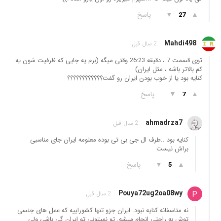
▲
▼
پاسخ
27
Mahdi498
2 سال قبل
توی قسمت 7 ، دقیقه 26:23 وقتی میگه (برم یه جایی که ظرفیت شون یه
کم بالاتر باشه ، مثل ایران)
کنایه بود یا از خوب بودن ایران رو گفت؟؟؟؟؟؟؟؟؟؟؟؟
▲
▼
پاسخ
7
ahmadrza7
2 سال قبل
کنایه بود ..طرف ال جی بی تی بوده معلومه ایران جای مناسبی
براش نیست
▲
▼
پاسخ
5
Pouya72ug2oa08wy
2 سال قبل
نه متاسفانه کنایه نبود. ایران جزو تنها کشوراییه که عمل های جنسی
توش به راحتی انجام میشه. تو نمیتونی تو ایران گی باشی ولی