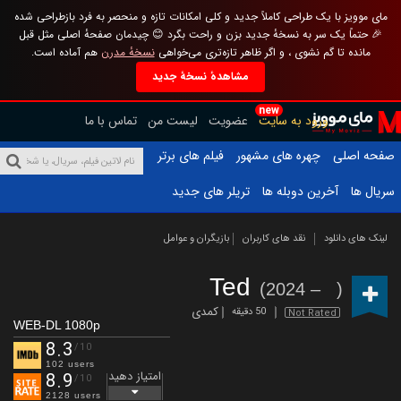
مای موویز با یک طراحی کاملاً جدید و کلی امکانات تازه و منحصر به فرد بازطراحی شده
🎉 حتماً یک سر به نسخهٔ جدید بزن و راحت بگرد 😊 چیدمان صفحهٔ اصلی مثل قبل
مانده تا گم نشوی ، و اگر ظاهر تازه‌تری می‌خواهی
نسخهٔ مدرن
هم آماده است.
مشاهدهٔ نسخهٔ جدید
new
ورود به سایت
عضویت
لیست من
تماس با ما
صفحه اصلی
چهره های مشهور
فیلم های برتر
سریال ها
آخرین دوبله ها
تریلر های جدید
لینک های دانلود
نقد های کاربران
بازیگران و عوامل
Ted
(2024 – )
کمدی
50 دقیقه
Not Rated
WEB-DL 1080p
8.3
/10
102 users
امتیاز دهید
8.9
/10
2128 users