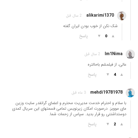
alikarimi1370
2 سال قبل
شک نکن از خوب بودن ایران گفته
▲
▼
پاسخ
0
Im1Nima
2 سال قبل
عالی، از فیلمشم باحالتره
▲
▼
پاسخ
4
mehdi19781978
3 ماه قبل
با سلام و احترام خدمت مدیریت محترم و اعضای گرانقدر سایت وزین
مای موویز. درصورت امکان زیرنویس تمامی قسمتهای این سریال کمدی
دوستداشتنی رو قرار بدید. سپاس از زحمات شما.
▲
▼
پاسخ
2