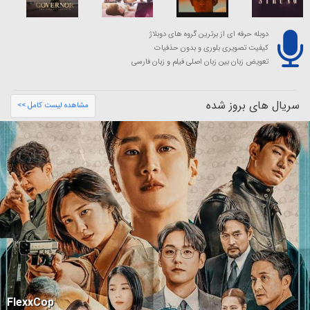
دوبله حرفه ای از برترین گروه های دوبلاژ
کیفیت تصویری بلوری و بدون حذفیات
تعویض زبان بین زبان اصلی فیلم و زبان فارسی
سریال های بروز شده
مشاهده لیست کامل >>
FlexxCop