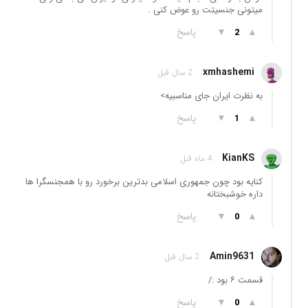
میتونی جنسیتت رو عوض کنی .
▲
▼
پاسخ
2
xmhashemi
2 سال قبل
به نظرت ایران جای مناسبیه>
▲
▼
پاسخ
1
KianKS
4 ماه قبل
کنایه بود چون جمهوری اسلامی بدترین برخورد رو با همجنسگرا ها
داره خوشبختانه
▲
▼
پاسخ
0
Amin9631
2 سال قبل
قسمت ۶ بود :/
▲
▼
پاسخ
0