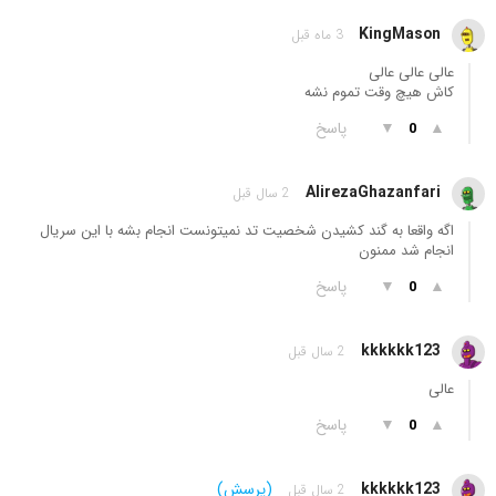
KingMason
3 ماه قبل
عالی عالی عالی
کاش هیچ وقت تموم نشه
▲
▼
پاسخ
0
AlirezaGhazanfari
2 سال قبل
اگه واقعا به گند کشیدن شخصیت تد نمیتونست انجام بشه با این سریال
انجام شد ممنون
▲
▼
پاسخ
0
kkkkkk123
2 سال قبل
عالی
▲
▼
پاسخ
0
kkkkkk123
(پرسش)
2 سال قبل