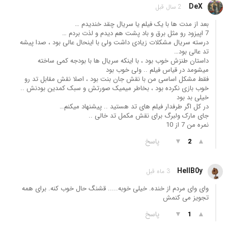
DeX
2 سال قبل
بعد از مدت ها با یک فیلم یا سریال چقد خندیدم …
7 اپیزود رو مثل برق و باد پشت هم دیدم و لذت بردم …
درسته سریال مشکلات زیادی داشت ولی با اینحال عالی بود ، صدا پیشه
تد عالی بود…
داستان طنزش خوب بود ، با اینکه سریال ها با بودجه کمی ساخته
میشومد در قیاس فیلم .. ولی خوب بود
فقط مشکل اساسی من با نقش جان بنت بود ، اصلا نقش مقابل تد رو
خوب بازی نکرده بود ، بخاطر میمیک صورتش و سبک کمدین بودنش ..
خیلی بد بود
در کل اگر طرفدار فیلم های تد هستید .. پیشنهاد میکنم…
جای مارک ولبرگ برای نقش مکمل تد خالی ..
نمره من 7 از 10
▲
▼
پاسخ
2
HellB0y
3 ماه قبل
وای وای مردم از خنده. خیلی خوبه..... قشنگ حال خوب کنه. برای همه
تجویز می کنمش
▲
▼
پاسخ
1