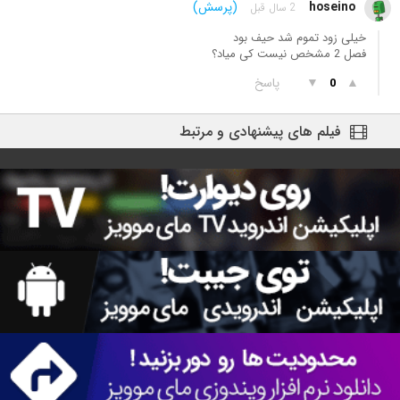
hoseino
(پرسش)
2 سال قبل
خیلی زود تموم شد حیف بود
فصل 2 مشخص نیست کی میاد؟
▲
▼
پاسخ
0
فیلم های پیشنهادی و مرتبط