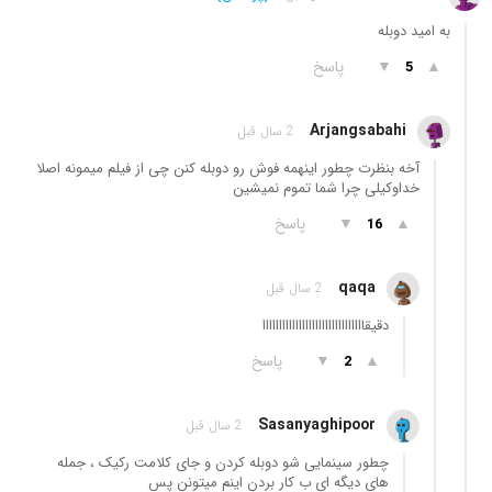
به امید دوبله
▲
▼
پاسخ
5
Arjangsabahi
2 سال قبل
آخه بنظرت چطور اینهمه فوش رو دوبله کنن چی از فیلم میمونه اصلا
خداوکیلی چرا شما تموم نمیشین
▲
▼
پاسخ
16
qaqa
2 سال قبل
دقیقااااااااااااااااااااااااااااااا
▲
▼
پاسخ
2
Sasanyaghipoor
2 سال قبل
چطور سینمایی شو دوبله کردن و جای کلامت رکیک ، جمله
های دیگه ای ب کار بردن اینم میتونن پس