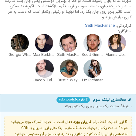
شهرت تد به پایان رسیده است. او حالا با بهترین دوستش یعنی جان بنت شانزده
ساله و خانواده جان، به خانه خود در فریمینگهم بازگشته است. اگرچه تد ممکن
است تاثیر بدی روی جان بگذارد، اما نهایتا او رفیقی وفادار است که دست به هر
کاری برایش بزند و ...
کارگردانی:
Seth MacFarlane
ستارگان:
Giorgia Whigham
Max Burkholder
Seth MacFarlane
Scott Grimes
Alanna Ubach
Jacob Zelonky
Dustin Wayne
Liz Richman
📡 فعالسازی لینک سوم
2 نفر درخواست داده
، هر 24 ساعت یک سریال برای یک کاربر ویژه
🔒 این قابلیت فقط برای
کاربران ویژه
فعال است. با خرید اشتراک ویژه می‌توانید
هر 24 ساعت یک‌بار درخواست همگام‌سازی لینک‌های این سریال با CDN
اختصاصی ایران را ثبت کنید و دقایقی بعد به لینک سوم آن دسترسی خواهید