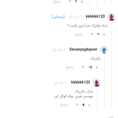
▲
▼
پاسخ
1
kkkkkk123
(پرسش)
2 سال قبل
مارک والبرگ جرا بازی نکرده ؟
▲
▼
پاسخ
1
Sasanyaghipoor
2 سال قبل
زاکربرگ
▲
▼
پاسخ
-2
kkkkkk123
2 سال قبل
مارک زاکربرگ
موسس فیس بوکه گوگل کن
▲
▼
پاسخ
6