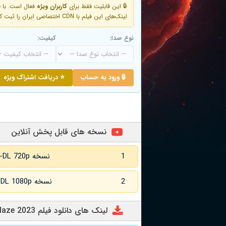
🔒 این قابلیت فقط برای
کاربران ویژه
لینک‌های این فیلم با CDN اختصاصی ایران را ثبت کنید و دقایقی بعد به لینک سوم آن دسترسی خواهید داشت
نوع صدا:
کیفیت:
🔒 ورود به حساب
⭐ دریافت اشتراک ویژه
نسخه های قابل پخش آنلاین
1
نسخه WEB-DL 720p زبان اصلی
2
نسخه WEB-DL 1080p زبان اصلی
لینک های دانلود فیلم Woman in the Maze 2023