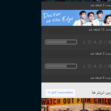
ن تریلر ها
مشاهده لیست کامل >>