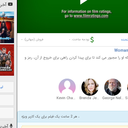
Pl
آخری
Vi
تحده
-
-
بودجه ساخت:
فروش (جهانی):
او را مجبور می کند تا برای پیدا کردن راهی برای خروج از آن، رمز و
لی
Kevin Champoux
Brenda Jean Foley
George Nelson
، هر 2 ساعت یک فیلم برای یک کاربر ویژه
آخرین