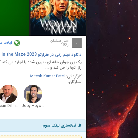
ay
deo
امتیاز منتقدان
ایالات م
-
از 100
دانلود فیلم زنی در هزارتو Woman in the Maze 2023
یک زن جوان خانه ای نفرین شده را اجاره می کند که 
راز انجا را حل کند و ...
کارگردانی:
Mitesh Kumar Patel
ستارگان:
Sean Dillingham
Joey Heyworth
📡 فعالسازی لینک سوم