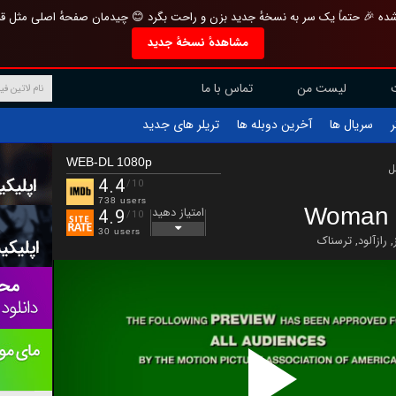
تازه و منحصر به فرد بازطراحی شده 🎉 حتماً یک سر به نسخهٔ جدید بزن و راحت بگرد 
مشاهدهٔ نسخهٔ جدید
تماس با ما
لیست من
تریلر های جدید
آخرین دوبله ها
سریال ها
ف
WEB-DL 1080p
ب
4.4
/10
738 users
Woman 
امتیاز دهید
4.9
/10
30 users
ترسناک
,
رازآلود
,