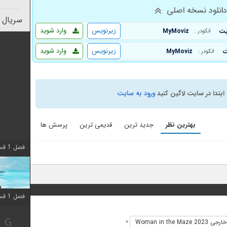
انلود نسخه اصلی
سریال 
زیرنویس
وارد شوید
MyMoviz
انکودر :
زیرنویس
وارد شوید
MyMoviz
انکودر :
ابتدا در سایت لاگین کنید
ورود به سایت
بهترین نظر
جدید ترین
قدیمی ترین
پرسش ها
فصل 1 قسمت 10 اضافه شد
فصل 1 قسمت 10 اضافه شد
Woman in the Maze 20
+