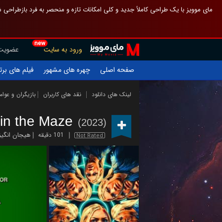
 چیدمان صفحهٔ اصلی مثل قبل مانده تا گم نشوی ، و اگر ظاهر تازه‌تری می‌خواهی
new
عضویت
ورود به سایت
یلم های برتر
چهره های مشهور
صفحه اصلی
ازیگران و عوامل
نقد های کاربران
لینک های دانلود
in the Maze
(2023)
هیجان انگیز
101 دقیقه
Not Rated