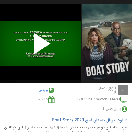
Play
Video
امتیاز منتقدان
بریتانیا
-
از 100
BBC One Amazon Freevee
شنبه ها
پایان فصل 1
دانلود سریال داستان قایق Boat Story 2023
سریال داستان دو غریبه درمانده که در یک قایق غرق شده به مقدار زیادی کوکائین