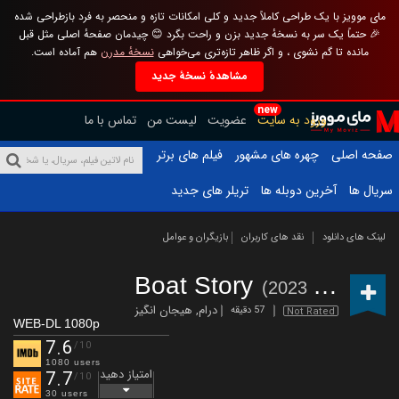
مای موویز با یک طراحی کاملاً جدید و کلی امکانات تازه و منحصر به فرد بازطراحی شده
🎉 حتماً یک سر به نسخهٔ جدید بزن و راحت بگرد 😊 چیدمان صفحهٔ اصلی مثل قبل
مانده تا گم نشوی ، و اگر ظاهر تازه‌تری می‌خواهی
نسخهٔ مدرن
هم آماده است.
مشاهدهٔ نسخهٔ جدید
new
ورود به سایت
عضویت
لیست من
تماس با ما
صفحه اصلی
چهره های مشهور
فیلم های برتر
سریال ها
آخرین دوبله ها
تریلر های جدید
لینک های دانلود
نقد های کاربران
بازیگران و عوامل
Boat Story
(2023 – )
درام
,
هیجان انگیز
57 دقیقه
Not Rated
WEB-DL 1080p
7.6
/10
1080 users
امتیاز دهید
7.7
/10
30 users