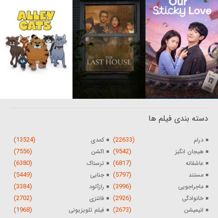
دسته بندی فیلم ها
(13524)
(22633)
درام
کمدی
(7556)
(9542)
هیجان انگیز
اکشن
(6380)
(6817)
عاشقانه
ترسناک
(5449)
(5797)
مستند
جنایی
(3384)
(3996)
ماجراجویی
رازآلود
(2702)
(2926)
خانوادگی
فانتزی
(1968)
(2673)
انیمیشن
فیلم تلویزیونی