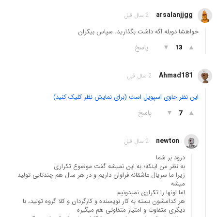
arsalanjjgg
2 سال قبل
خواهشا دوبله اگه داشت بگذارید. سپاس بیکران
▲
▼
پاسخ
13
Ahmad181
2 سال قبل
این نظر حاوی اسپویل است (برای نمایش نظر کلیک کنید)
▲
▼
پاسخ
7
newton
2 سال قبل
درود بر شما
به نظر من اینکه؛ به این نمیشه گفت موضوع تکراری
زیرا ما سریال عاشقانه فراوان داریم و در هر سال هم چندتایی تولید
میشه
اما اونها را تکراری نمیدونیم
هر کدامشون بسته به کار نویسنده و کارگردان و کلا گروه تولید، با
دیگری متفاوت و امتیاز متفاوتی هم میگیره