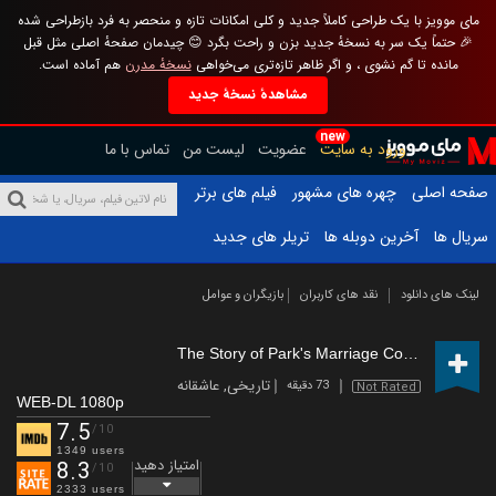
مای موویز با یک طراحی کاملاً جدید و کلی امکانات تازه و منحصر به فرد بازطراحی شده
🎉 حتماً یک سر به نسخهٔ جدید بزن و راحت بگرد 😊 چیدمان صفحهٔ اصلی مثل قبل
مانده تا گم نشوی ، و اگر ظاهر تازه‌تری می‌خواهی
نسخهٔ مدرن
هم آماده است.
مشاهدهٔ نسخهٔ جدید
new
ورود به سایت
عضویت
لیست من
تماس با ما
صفحه اصلی
چهره های مشهور
فیلم های برتر
سریال ها
آخرین دوبله ها
تریلر های جدید
لینک های دانلود
نقد های کاربران
بازیگران و عوامل
The Story of Park's Marriage Contract
(2023
تاریخی
,
عاشقانه
73 دقیقه
Not Rated
WEB-DL 1080p
7.5
/10
1349 users
امتیاز دهید
8.3
/10
2333 users