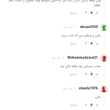
ولی واقعا ارزش دیدن داره من که خیلی خوشم اومد ممنون از سایت مام
موویز
▲
▼
پاسخ
0
ehsan3350
11 ماه قبل
عالی و بینظیر من که لذت بردم
▲
▼
پاسخ
0
Mohammadzare21
2 سال قبل
عجب سریالی بود واقعا عالی بود
▲
▼
پاسخ
0
sheida1976
2 سال قبل
عالی
▲
▼
پاسخ
0