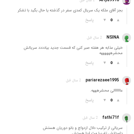
Ariya9910
2 سال قبل
بجز آقای ملکه یک سریال کمدی سفر در گذشته یا حال بگید با تشکر
▲
▼
پاسخ
0
NSINA
2 سال قبل
خیلی عذابه هر هفته صبر کنی که قسمت جدید بیادددد سریالش
محشرههههههه
▲
▼
پاسخ
0
pariarezaee1995
2 سال قبل
عااااااالی محشرهههه.
▲
▼
پاسخ
0
fathi71f
2 سال قبل
سریالی از ترکیب دلال ازدواج و بانو دوریان هستش
داستانش تقریبا مث اینا هستش