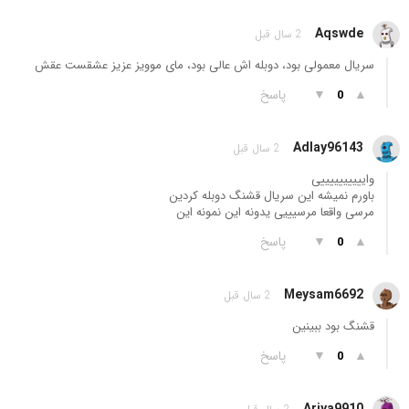
Aqswde
2 سال قبل
سریال معمولی بود، دوبله اش عالی بود، مای موویز عزیز عشقست عقش
▲
▼
پاسخ
0
Adlay96143
2 سال قبل
واییییییییییی
باورم نمیشه این سریال قشنگ دوبله کردین
مرسی واقعا مرسیییی یدونه این نمونه این
▲
▼
پاسخ
0
Meysam6692
2 سال قبل
قشنگ بود ببینین
▲
▼
پاسخ
0