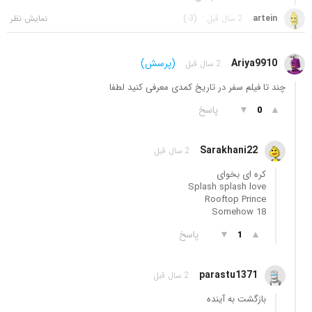
artein
2 سال قبل
(-3)
Ariya9910
(پرسش)
2 سال قبل
چند تا فیلم سفر در تاریخ کمدی معرفی کنید لطفا
▲
▼
پاسخ
0
Sarakhani22
2 سال قبل
کره ای بخوای
Splash splash love
Rooftop Prince
Somehow 18
▲
▼
پاسخ
1
parastu1371
2 سال قبل
بازگشت به آینده