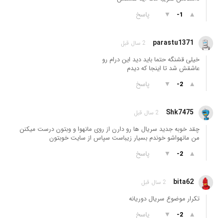
▲
▼
پاسخ
-1
parastu1371
2 سال قبل
خیلی قشنگه حتما باید دید این درام رو
عاشقش شد تا اینجا که دیدم
▲
▼
پاسخ
-2
Shk7475
2 سال قبل
چقد خوبه جدید سریال ها رو دارن از روی مانهوا و وبتون درست میکنن
من مانهواشو خوندم بسیار زیباست سپاس از سایت خوبتون
▲
▼
پاسخ
-2
bita62
2 سال قبل
تکرار موضوع سریال دوریانه
▲
▼
پاسخ
-2