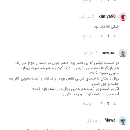
kimiya98
2 سال قبل
خیلی قشنگ بود
▲
▼
پاسخ
1
newton
2 سال قبل
دو قسمت اولش که بی نظیر بود، عنصر خیال در داستان موج می زنه.
هم بازیگرها نقششون را بخوبی درک کردن و هم شخصیت پردازی
بخوبی صورت گرفته.
روال داستان تا اینجای کار بی نقص بوده، و گذشته و آینده بخوبی کنار هم
جفت و جور شدن.
اگر در قسمتهای آینده هم همین روال طی بشه، باید گفت؛
آنجه خوبان همه دارند، تو یکجا داری!
▲
▼
پاسخ
1
Mawa
5 ماه قبل