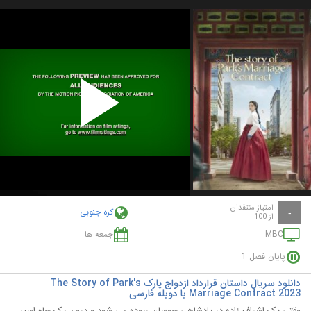
Play
Video
امتیاز منتقدان
کره جنوبی
-
از 100
MBC
جمعه ها
پایان فصل 1
دانلود سریال داستان قرارداد ازدواج پارک The Story of Park's
Marriage Contract 2023 با دوبله فارسی
وقتی یک اشراف زاده در پادشاهی چوسان ربوده می شود و درون یک چاه اسیر