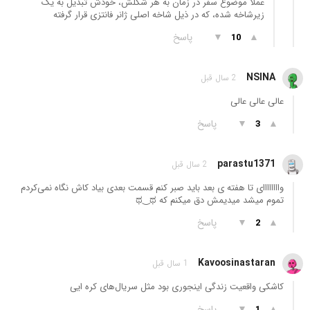
عملا موضوع سفر در زمان به هر شکلش، خودش تبدیل به یک
زیرشاخه شده، که در ذیل شاخه اصلی ژانر فانتزی قرار گرفته
▲
▼
پاسخ
10
NSINA
2 سال قبل
عالی عالی عالی
▲
▼
پاسخ
3
parastu1371
2 سال قبل
واااااااای تا هفته ی بعد باید صبر کنم قسمت بعدی بیاد کاش نگاه نمی‌کردم
تموم میشد میدیمش دق میکنم که ⁦ಥ⁠‿⁠ಥ⁩
▲
▼
پاسخ
2
Kavoosinastaran
1 سال قبل
کاشکی واقعیت زندگی اینجوری بود مثل سریال‌های کره ایی
▲
▼
پاسخ
1