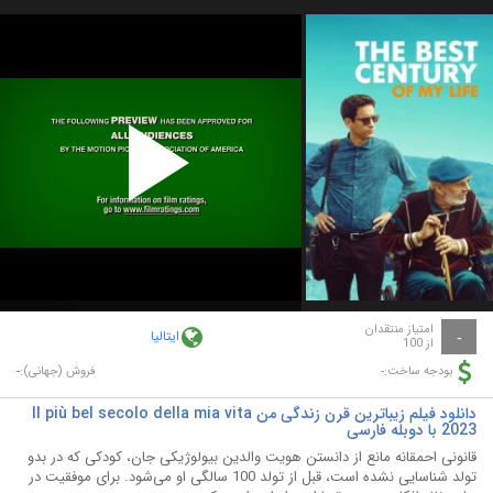
Play
Video
امتیاز منتقدان
ایتالیا
-
از 100
-
-
بودجه ساخت:
فروش (جهانی):
دانلود فیلم زیباترین قرن زندگی من Il più bel secolo della mia vita
2023 با دوبله فارسی
قانونی احمقانه مانع از دانستن هویت والدین بیولوژیکی جان، کودکی که در بدو
تولد شناسایی نشده است، قبل از تولد 100 سالگی او می‌شود. برای موفقیت در