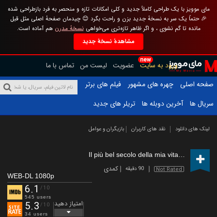
مای موویز با یک طراحی کاملاً جدید و کلی امکانات تازه و منحصر به فرد بازطراحی شده
🎉 حتماً یک سر به نسخهٔ جدید بزن و راحت بگرد 😊 چیدمان صفحهٔ اصلی مثل قبل
مانده تا گم نشوی ، و اگر ظاهر تازه‌تری می‌خواهی
نسخهٔ مدرن
هم آماده است.
مشاهدهٔ نسخهٔ جدید
new
ورود به سایت
عضویت
لیست من
تماس با ما
صفحه اصلی
چهره های مشهور
فیلم های برتر
سریال ها
آخرین دوبله ها
تریلر های جدید
لینک های دانلود
نقد های کاربران
بازیگران و عوامل
Il più bel secolo della mia vita
(2023)
کمدی
90 دقیقه
Not Rated
WEB-DL 1080p
6.1
/10
545 users
امتیاز دهید
5.3
/10
34 users