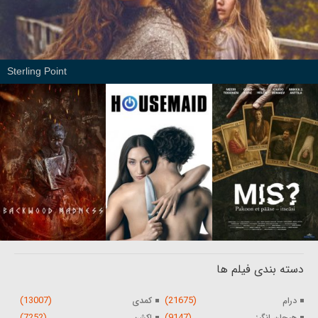
Sterling Point
دسته بندی فیلم ها
(13007)
(21675)
درام
کمدی
(7252)
(9147)
هیجان انگیز
اکشن