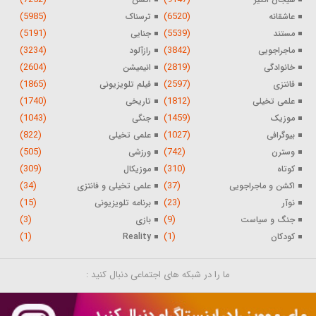
(5985)
(6520)
عاشقانه
ترسناک
(5191)
(5539)
مستند
جنایی
(3234)
(3842)
ماجراجویی
رازآلود
(2604)
(2819)
خانوادگی
انیمیشن
(1865)
(2597)
فانتزی
فیلم تلویزیونی
(1740)
(1812)
علمی تخیلی
تاریخی
(1043)
(1459)
موزیک
جنگی
(822)
(1027)
بیوگرافی
علمی تخیلی
(505)
(742)
وسترن
ورزشی
(309)
(310)
کوتاه
موزیکال
(34)
(37)
اکشن و ماجراجویی
علمی تخیلی و فانتزی
(15)
(23)
نوآر
برنامه تلویزیونی
(3)
(9)
جنگ و سیاست
بازی
(1)
(1)
کودکان
Reality
ما را در شبکه های اجتماعی دنبال کنید :