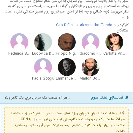
شهر رم با هم رقابت می‌کنند. این سریال به بررسی تمام سطوح فساد در ایتالیا
پرداخته است، از پایین‌ترین جنایتکاران گرفته تا دنیای سیاست، در شهری که به
نظر می‌رسد (چه خیالی و چه نه) از زمان امپراتوری روم تغییر چندانی نکرده است
و ...
کارگردانی:
Alessandro Tonda
,
Ciro D'Emilio
ستارگان:
Federica Sabatini
Ludovica Di Donato
Filippo Nigro
Giacomo Ferrara
Carlotta Antonelli
Paola Sotgiu
Emmanuele Aita
Marlon Joubert
📡 فعالسازی لینک سوم
، هر 24 ساعت یک سریال برای یک کاربر ویژه
🔒 این قابلیت فقط برای
کاربران ویژه
فعال است. با خرید اشتراک ویژه می‌توانید
هر 24 ساعت یک‌بار درخواست همگام‌سازی لینک‌های این سریال با CDN
اختصاصی ایران را ثبت کنید و دقایقی بعد به لینک سوم آن دسترسی خواهید
داشت