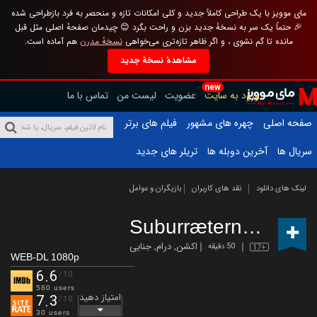
مای موویز با یک طراحی کاملاً جدید و کلی امکانات تازه و منحصر به فرد بازطراحی شده
🎉 حتماً یک سر به نسخهٔ جدید بزن و راحت بگرد 😊 چیدمان صفحهٔ اصلی مثل قبل
مانده تا گم نشوی ، و اگر ظاهر تازه‌تری می‌خواهی
نسخهٔ مدرن
هم آماده است.
مشاهدهٔ نسخهٔ جدید
new
ورود به سایت
عضویت
لیست من
تماس با ما
صفحه اصلی
چهره های مشهور
فیلم های برتر
سریال ها
آخرین دوبله ها
تریلر های جدید
لینک های دانلود
نقد های کاربران
بازیگران و عوامل
Suburræterna
(2023 –
اکشن
,
درام
,
جنایی
50 دقیقه
17+
WEB-DL 1080p
6.6
/10
580 users
امتیاز دهید
7.3
/10
30 users