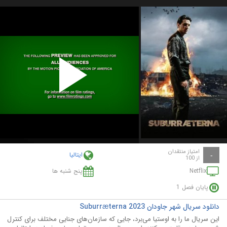
Play
Video
امتیاز منتقدان
ایتالیا
-
از 100
Netflix
پنج شنبه ها
پایان فصل 1
دانلود سریال شهر جاودان Suburræterna 2023
این سریال ما را به اوستیا می‌برد، جایی که سازمان‌های جنایی مختلف برای کنترل