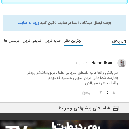
جهت ارسال دیدگاه ، ابتدا در سایت لاگین کنید
ورود به سایت
بهترین نظر
جدید ترین
قدیمی ترین
پرسش ها
1 دیدگاه
HamedNami
2 سال قبل
سریالش واقعا عالیه .اینطور سریالی لطفا زیرنویساششو زودتر
بطارسد.شما عالی ترین سایتی هشتید که دیدم
واقعا محشره سریالش
▲
▼
پاسخ
0
فیلم های پیشنهادی و مرتبط