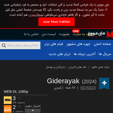
مای موویز با یک طراحی کاملاً جدید و کلی امکانات تازه و منحصر به فرد بازطراحی شده
🎉 حتماً یک سر به نسخهٔ جدید بزن و راحت بگرد 😊 چیدمان صفحهٔ اصلی مثل قبل
مانده تا گم نشوی ، و اگر ظاهر تازه‌تری می‌خواهی
نسخهٔ مدرن
هم آماده است.
مشاهدهٔ نسخهٔ جدید
new
ورود به سایت
عضویت
لیست من
تماس با ما
صفحه اصلی
چهره های مشهور
فیلم های برتر
سریال ها
آخرین دوبله ها
تریلر های جدید
لینک های دانلود
نقد های کاربران
بازیگران و عوامل
Giderayak
(2024)
کمدی
93 دقیقه
Not Rated
WEB-DL 1080p
3
/10
45 users
امتیاز دهید
2
/10
1 users