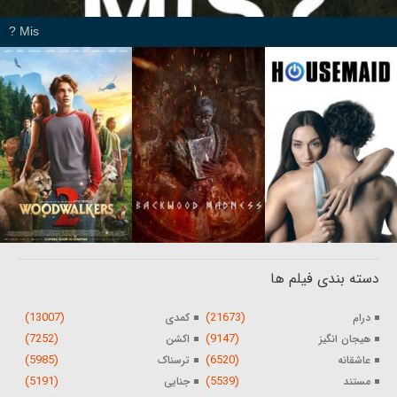
Mis ?
دسته بندی فیلم ها
(13007)
(21673)
درام
کمدی
(7252)
(9147)
هیجان انگیز
اکشن
(5985)
(6520)
عاشقانه
ترسناک
(5191)
(5539)
مستند
جنایی