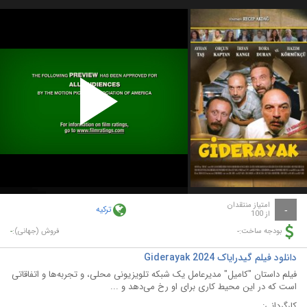
Play
Video
امتیاز منتقدان
ترکیه
-
از 100
-
-
بودجه ساخت:
فروش (جهانی):
دانلود فیلم گیدرایاک Giderayak 2024
فیلم داستان "کامیل" مدیرعامل یک شبکه تلویزیونی محلی، و تجربه‌ها و اتفاقاتی
است که در این محیط کاری برای او رخ می‌دهد و ...
کارگردانی: