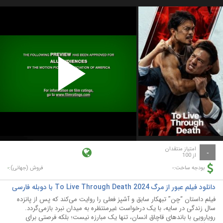
Play
Video
امتیاز منتقدان
-
از 100
-
-
بودجه ساخت:
فروش (جهانی):
دانلود فیلم عبور از مرگ To Live Through Death 2024 با دوبله فارسی
فیلم داستان “چن” تبهکار سابق و آشپز فعلی را روایت می‌کند که پس از پانزده
سال زندگی در سایه، با یک درخواست غیرمنتظره به میدان نبرد بازمی‌گردد.
رویارویی با باندهای قاچاق انسان، تنها یک مبارزه نیست؛ بلکه فرصتی برای