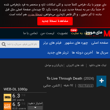
مای موویز با یک طراحی کاملاً جدید و کلی امکانات تازه و منحصر به فرد بازطراحی شده
🎉 حتماً یک سر به نسخهٔ جدید بزن و راحت بگرد 😊 چیدمان صفحهٔ اصلی مثل قبل
مانده تا گم نشوی ، و اگر ظاهر تازه‌تری می‌خواهی
نسخهٔ مدرن
هم آماده است.
مشاهدهٔ نسخهٔ جدید
new
ورود به سایت
عضویت
لیست من
تماس با ما
صفحه اصلی
چهره های مشهور
فیلم های برتر
سریال ها
آخرین دوبله ها
تریلر های جدید
لینک های دانلود
نقد های کاربران
بازیگران و عوامل
To Live Through Death
(2024)
اکشن
,
جنایی
92 دقیقه
Not Rated
WEB-DL 1080p
6.3
/10
28 users
امتیاز دهید
6.5
/10
610 users