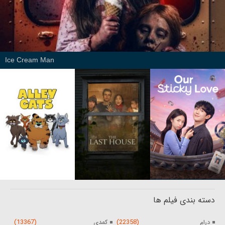
Ice Cream Man
دسته بندی فیلم ها
(13367)
(22358)
درام
کمدی