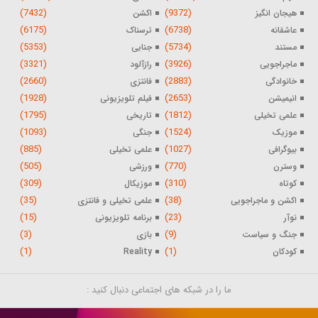
(7432)
(9372)
هیجان انگیز
اکشن
(6175)
(6738)
عاشقانه
ترسناک
(5353)
(5734)
مستند
جنایی
(3321)
(3926)
ماجراجویی
رازآلود
(2660)
(2883)
خانوادگی
فانتزی
(1928)
(2653)
انیمیشن
فیلم تلویزیونی
(1795)
(1812)
علمی تخیلی
تاریخی
(1093)
(1524)
موزیک
جنگی
(885)
(1027)
بیوگرافی
علمی تخیلی
(505)
(770)
وسترن
ورزشی
(309)
(310)
کوتاه
موزیکال
(35)
(38)
اکشن و ماجراجویی
علمی تخیلی و فانتزی
(15)
(23)
نوآر
برنامه تلویزیونی
(3)
(9)
جنگ و سیاست
بازی
(1)
(1)
کودکان
Reality
ما را در شبکه های اجتماعی دنبال کنید :