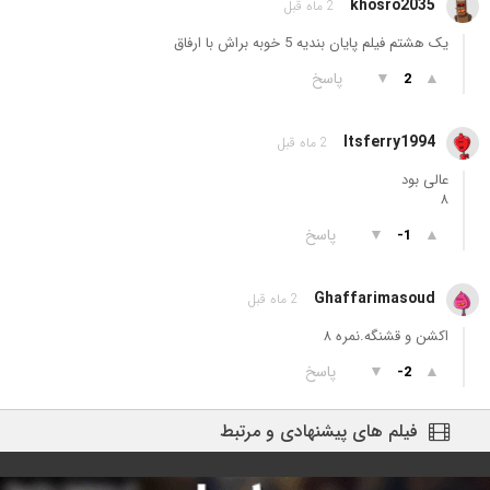
khosro2035
2 ماه قبل
یک هشتم فیلم پایان بندیه 5 خوبه براش با ارفاق
▲
▼
پاسخ
2
Itsferry1994
2 ماه قبل
عالی بود
۸
▲
▼
پاسخ
-1
Ghaffarimasoud
2 ماه قبل
اکشن و قشنگه.نمره ۸
▲
▼
پاسخ
-2
فیلم های پیشنهادی و مرتبط