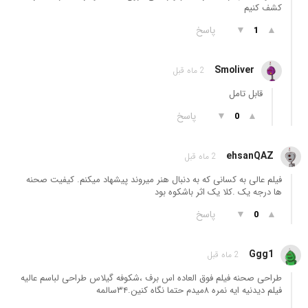
کشف کنیم
▲
▼
پاسخ
1
Smoliver
2 ماه قبل
قابل تامل
▲
▼
پاسخ
0
ehsanQAZ
2 ماه قبل
فیلم عالی به کسانی که به دنبال هنر میروند پیشهاد میکنم. کیفیت صحنه
ها درجه یک .کلا یک اثر باشکوه بود
▲
▼
پاسخ
0
Ggg1
2 ماه قبل
طراحی صحنه فیلم فوق العاده اس برف ،شکوفه گیلاس طراحی لباسم عالیه
فیلم دیدنیه ایه نمره ۸میدم حتما نگاه کنین.۳۴سالمه