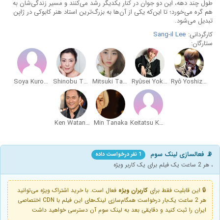
طول چند دهه، این دو جوان در کنار یکدیگر رشد می‌کنند و مسیر زندگی‌شان به
هم گره می‌خورد؛ تا این‌که یکی از آن‌ها به بزرگ‌ترین استاد هنر کابوکی در ژاپن
تبدیل می‌شود.
کارگردانی:
Sang-il Lee
ستارگان:
Soya Kurokawa
Shinobu Terajima
Mitsuki Takahata
Ryûsei Yokohama
Ryô Yoshizawa
Ken Watanabe
Min Tanaka
Keitatsu Koshiyama
📡 فعالسازی لینک سوم
1 نفر درخواست داده
، هر 2 ساعت یک فیلم برای یک کاربر ویژه
🔒 این قابلیت فقط برای
کاربران ویژه
فعال است. با خرید اشتراک ویژه می‌توانید
هر 2 ساعت یک‌بار درخواست همگام‌سازی لینک‌های این فیلم با CDN اختصاصی
ایران را ثبت کنید و دقایقی بعد به لینک سوم آن دسترسی خواهید داشت