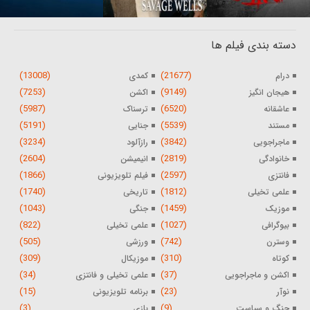
دسته بندی فیلم ها
(13008)
(21677)
درام
کمدی
(7253)
(9149)
هیجان انگیز
اکشن
(5987)
(6520)
عاشقانه
ترسناک
(5191)
(5539)
مستند
جنایی
(3234)
(3842)
ماجراجویی
رازآلود
(2604)
(2819)
خانوادگی
انیمیشن
(1866)
(2597)
فانتزی
فیلم تلویزیونی
(1740)
(1812)
علمی تخیلی
تاریخی
(1043)
(1459)
موزیک
جنگی
(822)
(1027)
بیوگرافی
علمی تخیلی
(505)
(742)
وسترن
ورزشی
(309)
(310)
کوتاه
موزیکال
(34)
(37)
اکشن و ماجراجویی
علمی تخیلی و فانتزی
(15)
(23)
نوآر
برنامه تلویزیونی
(3)
(9)
جنگ و سیاست
بازی