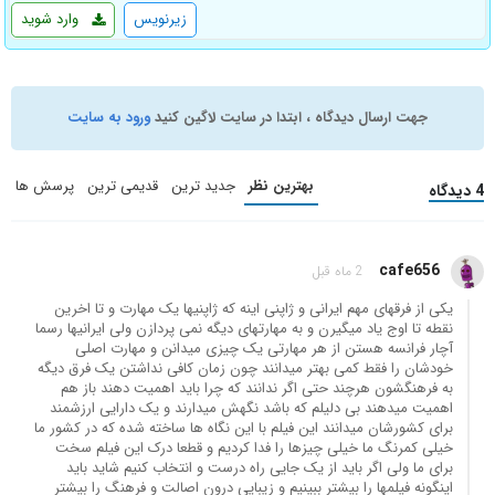
زیرنویس
وارد شوید
جهت ارسال دیدگاه ، ابتدا در سایت لاگین کنید
ورود به سایت
بهترین نظر
جدید ترین
قدیمی ترین
پرسش ها
4 دیدگاه
cafe656
2 ماه قبل
یکی از فرقهای مهم ایرانی و ژاپنی اینه که ژاپنیها یک مهارت و تا اخرین
نقطه تا اوج یاد میگیرن و به مهارتهای دیگه نمی پردازن ولی ایرانیها رسما
آچار فرانسه هستن از هر مهارتی یک چیزی میدانن و مهارت اصلی
خودشان را فقط کمی بهتر میدانند چون زمان کافی نداشتن یک فرق دیگه
به فرهنگشون هرچند حتی اگر ندانند که چرا باید اهمیت دهند باز هم
اهمیت میدهند بی دلیلم که باشد نگهش میدارند و یک دارایی ارزشمند
برای کشورشان میدانند این فیلم با این نگاه ها ساخته شده که در کشور ما
خیلی کمرنگ ما خیلی چیزها را فدا کردیم و قطعا درک این فیلم سخت
برای ما ولی اگر باید از یک جایی راه درست و انتخاب کنیم شاید باید
اینگونه فیلمها را بیشتر ببینیم و زیبایی درون اصالت و فرهنگ را بیشتر