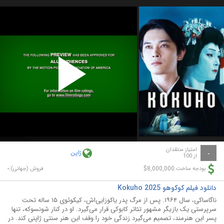
Play
Video
امتیاز منتقدان
ژاپن
-
از 100
-
$8,000,000
بودجه ساخت:
فروش (جهانی):
دانلود فیلم کوکوهو Kokuho 2025
ناگاساکی، سال ۱۹۶۴. پس از مرگ پدر یاکوزایی‌اش، کیکوئوی ۱۵ ساله تحت
سرپرستی یک بازیگر مشهور تئاتر کابوکی قرار می‌گیرد. او در کنار شونسوکه، تنها
پسر این هنرمند، تصمیم می‌گیرد زندگی خود را وقف این هنر سنتی ژاپنی کند. در