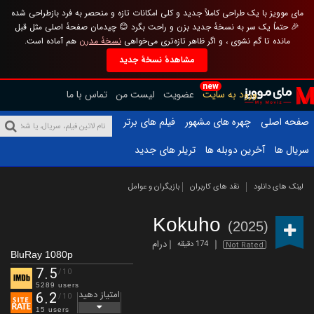
مای موویز با یک طراحی کاملاً جدید و کلی امکانات تازه و منحصر به فرد بازطراحی شده
🎉 حتماً یک سر به نسخهٔ جدید بزن و راحت بگرد 😊 چیدمان صفحهٔ اصلی مثل قبل
مانده تا گم نشوی ، و اگر ظاهر تازه‌تری می‌خواهی
نسخهٔ مدرن
هم آماده است.
مشاهدهٔ نسخهٔ جدید
new
ورود به سایت
عضویت
لیست من
تماس با ما
صفحه اصلی
چهره های مشهور
فیلم های برتر
سریال ها
آخرین دوبله ها
تریلر های جدید
لینک های دانلود
نقد های کاربران
بازیگران و عوامل
Kokuho
(2025)
درام
174 دقیقه
Not Rated
BluRay 1080p
7.5
/10
5289 users
امتیاز دهید
6.2
/10
15 users