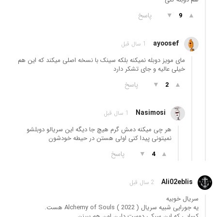
▲
▼
پاسخ
9
ayoosef
1 سال قبل
مای مویز دوبله نمیکنه بلکه سینک با نسخه اصلی میکند که این هم
خیلی عالیه و جای تشکر دارد
▲
▼
پاسخ
2
Nasimosi
1 سال قبل
هر چی میکنه دمش گرم هیچ جا دیگه این سریالو دوبلشو
نمیتونی پیدا کنی اولی هستن در حیطه خودشون
▲
▼
پاسخ
4
Ali02eblis
2 سال قبل
سریال خوبیه
یه جورایی شبیه سریال Alchemy of Souls ( 2022 ) هست.
کسایی که این سبکی دوست دارن اون هم ببینن