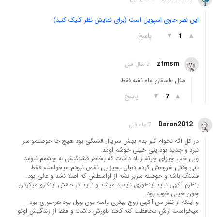
این نظر حاوی اسپویل است (برای نمایش نظر کلیک کنید)
▲
▼
پاسخ
1
ztmsm
2 سال قبل
مثل عاشقان ماه نشه فقط
▲
▼
پاسخ
7
Baron2012
7 ماه قبل
در کل اگه نخوام گیر بدم بهش سریال قشنگی بود هیچ جا حوصلمو سر
نبرد و جدید بود.ینی خیلی خوشم اومد.
ولی خب چیزای چرتم زیاد داشت که بخاطر قشنگیش به چشمم نیومد
ینی وقتی شروعش کردم دنبال یچیز بی نقص نبودم میخواستم فقط
قشنگ باشه و حوصله سربر نشه از اواسطش که اصلا نشد و عالی بود.
بنظرم آکهی نباید اینطوری ناپدید میشد و نباید در حقش اینکارو میکردن
چون خیلی خوب بود.
و اینکه از نظر من آکهی زوج بهتری واسه یون وول بود هرجوری بود
میخواست ازش محافظت کنه کاملا باورش داشت و فقط از زندگیش اونو