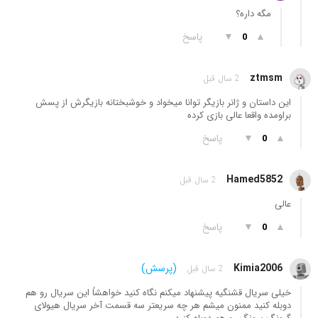
مگه داره؟
▲
▼
پاسخ
0
ztmsm
2 سال قبل
این داستان و ژانر بازیگر توانا میخواد و خوشبختانه بازیگرش از پسش
براومده واقعا عالی بازی کرده
▲
▼
پاسخ
0
Hamed5852
2 سال قبل
عالی
▲
▼
پاسخ
0
Kimia2006
(پرسش)
2 سال قبل
خیلی سریال قشنگیه پیشنهاد میکنم نگاه کنید خواهشاً این سریال رو هم
دوبله کنید ممنون میشم هر چه سریعتر سه قسمت آخر سریال هیولای