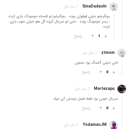
SinaDadashi
1 سال قبل
بچگیشم خیلی قوقولی بوده . بچگیشو تو افسانه جومونگ بازی کرده
، پسر جومونگ بوده . حتی تو سریال گروه گل هم خیلی خوب بازی
کرده
▲
▼
پاسخ
1
ztmsm
2 سال قبل
اخی خیلی گشنگ بود ممنون
▲
▼
پاسخ
0
Mortezapu
2 سال قبل
سریال خوبی بود فقط فصل دومش کی میاد
▲
▼
پاسخ
0
YsdamanJM
2 سال قبل