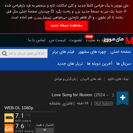
مای موویز با یک طراحی کاملاً جدید و کلی امکانات تازه و منحصر به فرد بازطراحی شده
🎉 حتماً یک سر به نسخهٔ جدید بزن و راحت بگرد 😊 چیدمان صفحهٔ اصلی مثل قبل
مانده تا گم نشوی ، و اگر ظاهر تازه‌تری می‌خواهی
نسخهٔ مدرن
هم آماده است.
مشاهدهٔ نسخهٔ جدید
new
ورود به سایت
عضویت
لیست من
تماس با ما
صفحه اصلی
چهره های مشهور
فیلم های برتر
سریال ها
آخرین دوبله ها
تریلر های جدید
لینک های دانلود
نقد های کاربران
بازیگران و عوامل
Love Song for Illusion
(2024 – )
فانتزی
,
عاشقانه
68 دقیقه
Not Rated
WEB-DL 1080p
7.1
/10
440 users
امتیاز دهید
7.6
/10
1702 users