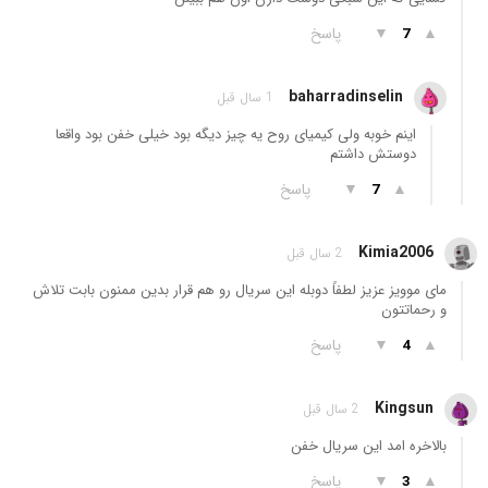
▲
▼
پاسخ
7
baharradinselin
1 سال قبل
اینم خوبه ولی کیمیای روح یه چیز دیگه بود خیلی خفن بود واقعا
دوستش داشتم
▲
▼
پاسخ
7
Kimia2006
2 سال قبل
مای موویز عزیز لطفاً دوبله این سریال رو هم قرار بدین ممنون بابت تلاش
و رحماتتون
▲
▼
پاسخ
4
Kingsun
2 سال قبل
بالاخره امد این سریال خفن
▲
▼
پاسخ
3