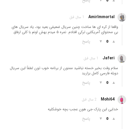
▲
▼
پاسخ
0
AmirImmortal
1 سال قبل
واقعا از کره ای ها ساخت چنین سریال ضعیفی بعید بود، یاد سریال های
بی محتوای آمریکایی ترکی افتادم. نمره ۵ میدم بهش اونم با کلی ارفاق
▲
▼
پاسخ
0
Jaferi
1 سال قبل
سلام وقت بخیر خسته نباشید ممنون از برنامه خوب تون لطفاً این سریال
دوبله فارسی کامل بزارید
▲
▼
پاسخ
0
Mohi64
2 سال قبل
خدایی این پارک جی هون عجب بچه خوشکلیه
▲
▼
پاسخ
0