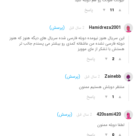
گیونگ سونگ رو هم دوبله کنید
▲
▼
پاسخ
11
Hamidreza2001
(پرسش)
2 سال قبل
این سریال هنوز نیومده دوبله فارسی شده سریال های دیگه هنوز که هنوز
دوبله فارسی نشده من عاشقانه کمدی رو بیشتر می پسندم جالب تر
هستش با تشکر از مای موویز
▲
▼
پاسخ
2
Zainebb
(پرسش)
2 سال قبل
منتظر دوبلش هستیم ممنون
▲
▼
پاسخ
1
420sami420
(پرسش)
2 سال قبل
لطفا دوبله ممنون
▲
▼
پاسخ
0