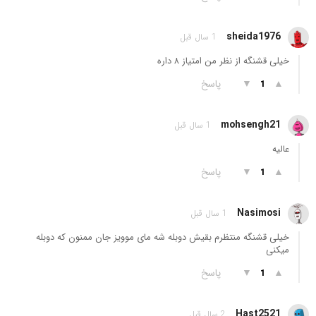
sheida1976
1 سال قبل
خیلی قشنگه از نظر من امتیاز ۸ داره
▲
▼
پاسخ
1
mohsengh21
1 سال قبل
عالیه
▲
▼
پاسخ
1
Nasimosi
1 سال قبل
خیلی قشنگه منتظرم بقیش دوبله شه مای موویز جان ممنون که دوبله
میکنی
▲
▼
پاسخ
1
Hast2521
2 سال قبل