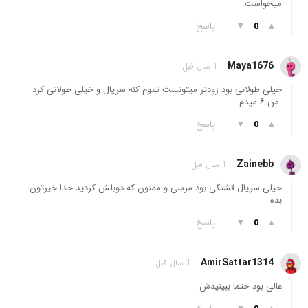
میخواست.
▲
▼
پاسخ
0
Maya1676
1 سال قبل
خیلی طولانی بود زودتر میتونست تموم کنه سریال و خیلی طولانی کرد
.من ۶ میدم
▲
▼
پاسخ
0
Zainebb
1 سال قبل
خیلی سریال قشنگی بود مرسی و ممنون که دوبلش کردید خدا خیرتون
بده
▲
▼
پاسخ
0
AmirSattar1314
1 سال قبل
عالی بود حتما ببینیدش