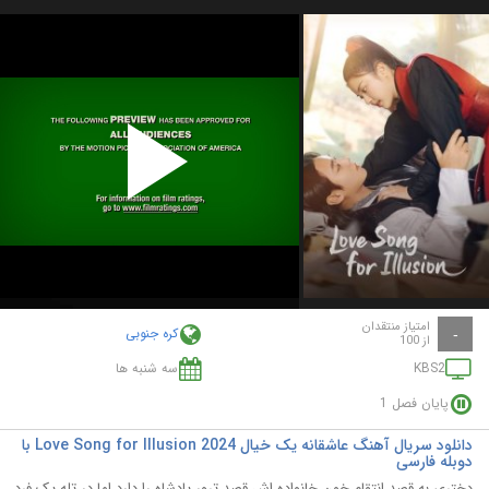
Play
Video
امتیاز منتقدان
کره جنوبی
-
از 100
KBS2
سه شنبه ها
پایان فصل 1
دانلود سریال آهنگ عاشقانه یک خیال Love Song for Illusion 2024 با
دوبله فارسی
دختری به قصد انتقام خون خانواده اش قصد ترور پادشاه را دارد اما در تله یک فرد