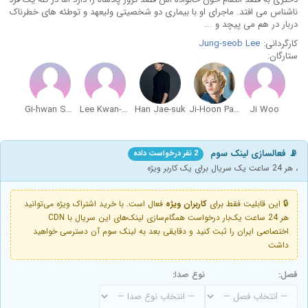
ناشناس می افتد. ماجرای او با بیماری دو شخصیتی ولیعهد و توطئه های خطرناک
دربار در هم می پیچد و ...
کارگردانی:
Jung-seob Lee
ستارگان:
Gi-hwan Shin
Lee Kwan-hoon
Han Jae-suk
Ji-Hoon Park
Ji Woo
📡 فعالسازی لینک سوم
2 نفر درخواست داده
، هر 24 ساعت یک سریال برای یک کاربر ویژه
🔒 این قابلیت فقط برای
کاربران ویژه
فعال است. با خرید اشتراک ویژه می‌توانید
هر 24 ساعت یک‌بار درخواست همگام‌سازی لینک‌های این سریال با CDN
اختصاصی ایران را ثبت کنید و دقایقی بعد به لینک سوم آن دسترسی خواهید
داشت
فصل:
نوع صدا: