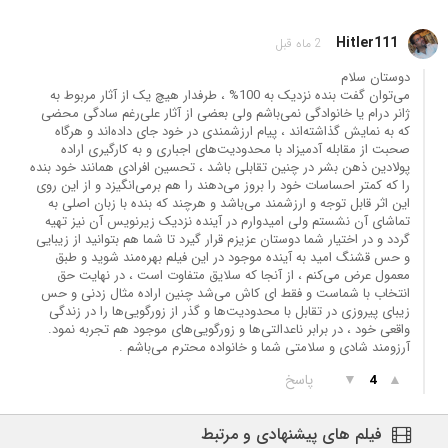
Hitler111
2 ماه قبل
دوستان سلام
می‌توان گفت بنده نزدیک به 100% ، طرفدار هیچ یک از آثار مربوط به
ژانر درام یا خانوادگی نمی‌باشم ولی بعضی از آثار علی‌رغم سادگی محضی
که به نمایش گذاشته‌اند ، پیام ارزشمندی در خود جای داده‌اند و هرگاه
صحبت از مقابله آدمیزاد با محدودیت‌های اجباری و به کارگیری اراده
پولادین ذهن بشر در چنین تقابلی باشد ، تحسین افرادی همانند خود بنده
را که کمتر احساسات خود را بروز می‌دهند را هم برمی‌انگیزد و از این روی
این اثر قابل توجه و ارزشمند می‌باشد و هرچند که بنده با زبان اصلی به
تماشای آن نشستم ولی امیدوارم در آینده نزدیک زیرنویس آن نیز تهیه
گردد و در اختیار شما دوستان عزیزم قرار گیرد تا شما هم بتوانید از زیبایی
و حس قشنگ امید به آینده موجود در این فیلم بهره‌مند شوید و طبق
معمول عرض می‌کنم ، از آنجا که سلایق متفاوت است ، در نهایت حق
انتخاب با شماست و فقط ای کاش می‌شد چنین اراده‌ مثال زدنی و حس
زیبای پیروزی در تقابل با محدودیت‌ها و گذر از زورگویی‌ها را در زندگی
واقعی خود ، در برابر ناعدالتی‌ها و زورگویی‌های موجود هم تجربه نمود.
آرزومند شادی و سلامتی شما و خانواده محترم می‌باشم .
▲
▼
پاسخ
4
فیلم های پیشنهادی و مرتبط