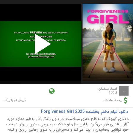
Play
Video
امتیاز منتقدان
-
از 100
-
-
بودجه ساخت:
فروش (جهانی):
دانلود فیلم دخترِ بخشنده Forgiveness Girl 2025
دختری کوچک که به فلج مغزی مبتلاست، در طول زندگی‌اش به‌طور مداوم مورد
آزار و قلدری قرار می‌گیرد. با این حال، او با تکیه بر نیرویی معنوی و برتر، در قلب
خود توانایی بخشیدن را پیدا می‌کند و مسیرش را به سوی رهایی از رنج و کینه