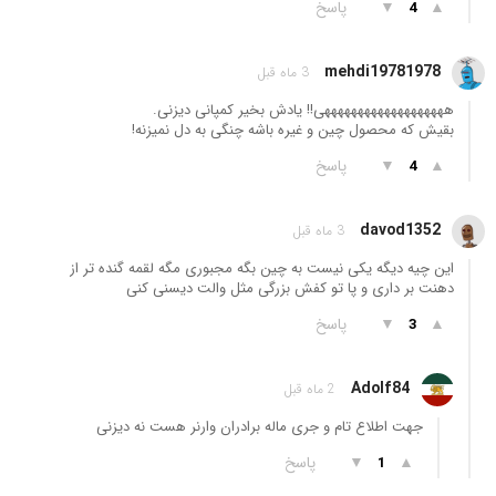
▲
▼
پاسخ
4
mehdi19781978
3 ماه قبل
هههههههههههههههههههی!! یادش بخیر کمپانی دیزنی.
بقیش که محصول چین و غیره باشه چنگی به دل نمیزنه!
▲
▼
پاسخ
4
davod1352
3 ماه قبل
این چیه دیگه یکی نیست به چین بگه مجبوری مگه لقمه گنده تر از
دهنت بر داری و پا تو کفش بزرگی مثل والت دیسنی کنی
▲
▼
پاسخ
3
Adolf84
2 ماه قبل
جهت اطلاع تام و جری ماله برادران وارنر هست نه دیزنی
▲
▼
پاسخ
1