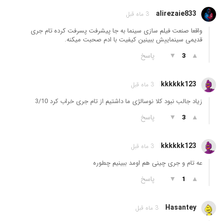
alirezaie833
3 ماه قبل
واقعا صنعت فیلم سازی سینما به جا پیشرفت پسرفت کرده تام جری
قدیمی سینماییش ببینین کیفیت با ادم صحبت میکنه.
▲
▼
پاسخ
3
kkkkkk123
3 ماه قبل
زیاد جالب نبود کلا نوسالژی ما داشتیم از تام جری خراب کرد 3/10
▲
▼
پاسخ
3
kkkkkk123
3 ماه قبل
عه تام و جری چینی هم اومد ببینیم چطوره
▲
▼
پاسخ
1
Hasantey
3 ماه قبل