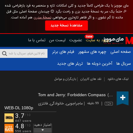
مای موویز با یک طراحی کاملاً جدید و کلی امکانات تازه و منحصر به فرد بازطراحی شده
🎉 حتماً یک سر به نسخهٔ جدید بزن و راحت بگرد 😊 چیدمان صفحهٔ اصلی مثل قبل
مانده تا گم نشوی ، و اگر ظاهر تازه‌تری می‌خواهی
نسخهٔ مدرن
هم آماده است.
مشاهدهٔ نسخهٔ جدید
new
ورود به سایت
عضویت
لیست من
تماس با ما
صفحه اصلی
چهره های مشهور
فیلم های برتر
سریال ها
آخرین دوبله ها
تریلر های جدید
لینک های دانلود
نقد های کاربران
بازیگران و عوامل
Tom and Jerry: Forbidden Compass
(2025)
ماجراجویی
,
خانوادگی
,
فانتزی
99 دقیقه
12+
WEB-DL 1080p
3.7
/10
447 users
امتیاز دهید
4.8
/10
556 users