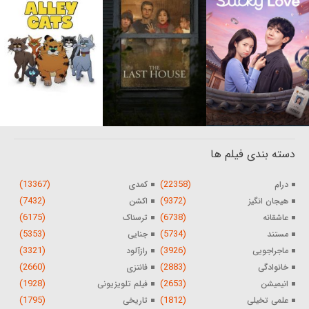
دسته بندی فیلم ها
(13367)
(22358)
درام
کمدی
(7432)
(9372)
هیجان انگیز
اکشن
(6175)
(6738)
عاشقانه
ترسناک
(5353)
(5734)
مستند
جنایی
(3321)
(3926)
ماجراجویی
رازآلود
(2660)
(2883)
خانوادگی
فانتزی
(1928)
(2653)
انیمیشن
فیلم تلویزیونی
(1795)
(1812)
علمی تخیلی
تاریخی