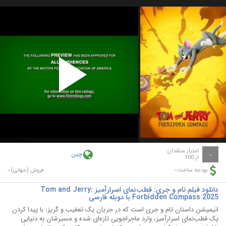
Play
Video
امتیاز منتقدان
چین
-
از 100
-
-
بودجه ساخت:
فروش (جهانی):
دانلود فیلم تام و جری: قطب‌نمای اسرارآمیز Tom and Jerry:
Forbidden Compass 2025 با دوبله فارسی
انیمیشن داستان تام و جری است که در جریان یک تعقیب و گریز، با پیدا کردن
یک قطب‌نمای اسرارآمیز، وارد ماجراجویی تازه‌ای شده و مسیرشان به دنیایی