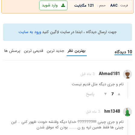
وارد شوید
AAC
121 مگابایت
فرمت :
حجم :
جهت ارسال دیدگاه ، ابتدا در سایت لاگین کنید
ورود به سایت
بهترین نظر
جدید ترین
قدیمی ترین
پرسش ها
10 دیدگاه
Ahmad181
3 ماه قبل
تام و جری دیگه مثل قدیم نیست
▲
▼
پاسخ
7
hm1348
3 ماه قبل
تام و جری چینی !!!!!؟؟؟؟؟؟؟؟ خدایا دیگه وقتشه خودت ظهور کنی .. این
چینی ها فقط همین تپه رو ن....... بودن که موفق شدن