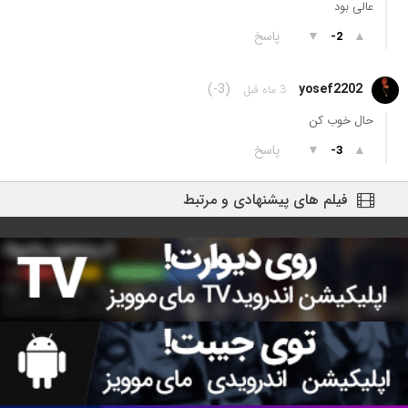
عالی بود
▲
▼
پاسخ
-2
(-3)
yosef2202
3 ماه قبل
حال خوب کن
▲
▼
پاسخ
-3
فیلم های پیشنهادی و مرتبط