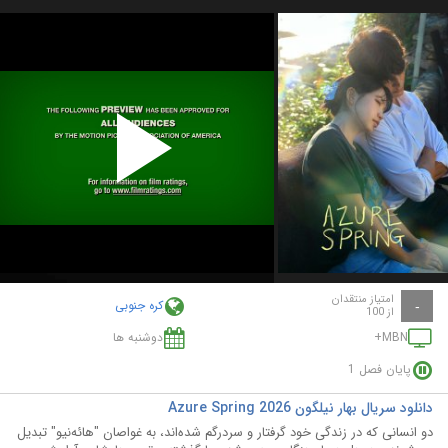
Play
Video
امتیاز منتقدان
کره جنوبی
-
از 100
MBN+
دوشنبه ها
پایان فصل 1
دانلود سریال بهار نیلگون Azure Spring 2026
دو انسانی که در زندگی خود گرفتار و سردرگم شده‌اند، به غواصان "هائه‌نیو" تبدیل