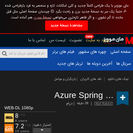
مای موویز با یک طراحی کاملاً جدید و کلی امکانات تازه و منحصر به فرد بازطراحی شده
🎉 حتماً یک سر به نسخهٔ جدید بزن و راحت بگرد 😊 چیدمان صفحهٔ اصلی مثل قبل
مانده تا گم نشوی ، و اگر ظاهر تازه‌تری می‌خواهی
نسخهٔ مدرن
هم آماده است.
مشاهدهٔ نسخهٔ جدید
new
ورود به سایت
عضویت
لیست من
تماس با ما
صفحه اصلی
چهره های مشهور
فیلم های برتر
سریال ها
آخرین دوبله ها
تریلر های جدید
لینک های دانلود
نقد های کاربران
بازیگران و عوامل
Azure Spring
(2026 – 
درام
38 دقیقه
Not Rated
WEB-DL 1080p
8
/10
8 users
امتیاز دهید
7.2
/10
15 users