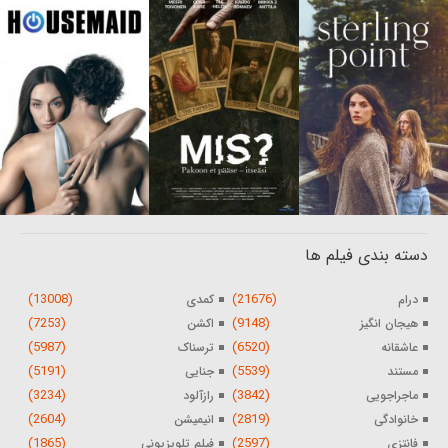
دسته بندی فیلم ها
(13008)
(21676)
درام
کمدی
(7253)
(9148)
هیجان انگیز
اکشن
(5987)
(6520)
عاشقانه
ترسناک
(5191)
(5539)
مستند
جنایی
(3234)
(3842)
ماجراجویی
رازآلود
(2604)
(2819)
خانوادگی
انیمیشن
(1865)
(2597)
فانتزی
فیلم تلویزیونی