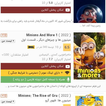
امتیاز کاربران:
از
10
5.8
امکان پخش آنلاین
انیمیشنی کوتاه درباره "وکتور" پسزکی شرور که اکنون در ماه گرفتار شده و باید راهی برای بازگشت به
زمین پیدا کند، اما ...
Minions And More 1
( 2022 )
12+
مینیون ها و چیزهای دیگر ـ قسمت اول
+ لیست من
از 10
6.5
توسط 543 نفر در
ماجراجویی
,
کمدی
,
انیمیشن
امتیاز منتقدان:
/
-
100
امتیاز کاربران:
از
10
7.7
امکان پخش آنلاین
+ دارای لینک سوم ( دسترسی با شرایط جنگی )
همراه با نسخه کامل دوبله فارسی ( دو زبانه )
این فیلم مجموعه ای از اپیزودهای کوتاه از داستان ها و ماجراجویی های مینیون ها است و ...
Minions: The Rise of Gru
( 2022 )
12+
مینیون ها: ظهور گرو
+ لیست من