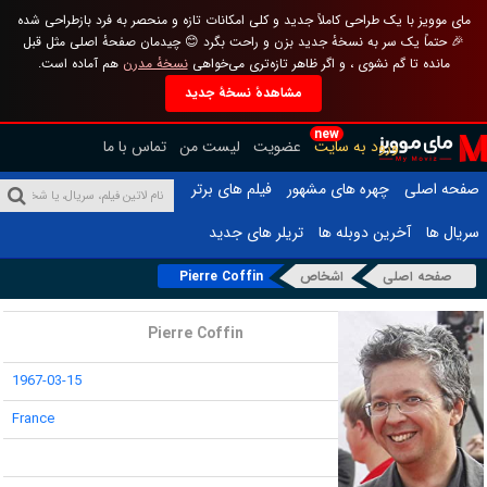
مای موویز با یک طراحی کاملاً جدید و کلی امکانات تازه و منحصر به فرد بازطراحی شده
🎉 حتماً یک سر به نسخهٔ جدید بزن و راحت بگرد 😊 چیدمان صفحهٔ اصلی مثل قبل
مانده تا گم نشوی ، و اگر ظاهر تازه‌تری می‌خواهی
نسخهٔ مدرن
هم آماده است.
مشاهدهٔ نسخهٔ جدید
new
ورود به سایت
عضویت
لیست من
تماس با ما
صفحه اصلی
چهره های مشهور
فیلم های برتر
سریال ها
آخرین دوبله ها
تریلر های جدید
صفحه اصلی
اشخاص
Pierre Coffin
نام :
Pierre Coffin
تاریخ تولد :
1967-03-15
محل تولد :
France
قد :