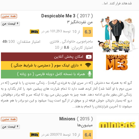
شده‎اند فرار کنند. اما…
Despicable Me 3
( 2017 )
همه سنین
من نفرت‌انگیز ۳
+ لیست من
از 10
6.3
توسط 101,293 نفر در
ماجراجویی
,
خانوادگی
,
فانتزی
امتیاز منتقدان:
/
49
100
امتیاز کاربران:
از
10
8.6
امکان پخش آنلاین
+ دارای لینک سوم ( دسترسی با شرایط جنگی )
همراه با نسخه کامل دوبله فارسی ( دو زبانه )
گرو که به همراه سه دخترش (که در سری اول به فرزندی گرفت) ، زندگی جدیدی را با لوسی (که در
سری دوم با او آشنا شد) آغاز کرده، قصد دارد تا تمام شرارت های پیشین خود را کنار بگذارد و به
زندگی اش بطور عادی ادامه دهد. همه چیز به خوبی پش می رود تا اینکه سر و کله برادر دوقلواش
درو که بسیار دلرباتر، خوش قیافه تر و موفق تر از گرو است پیدا میشود و این دو برادر با هم همراه
میشوند تا آخرین شرارتشان را انجام بدهند...
Minions
( 2015 )
همه سنین
مینیون‌ها
+ لیست من
از 10
6.4
توسط 200,970 نفر در