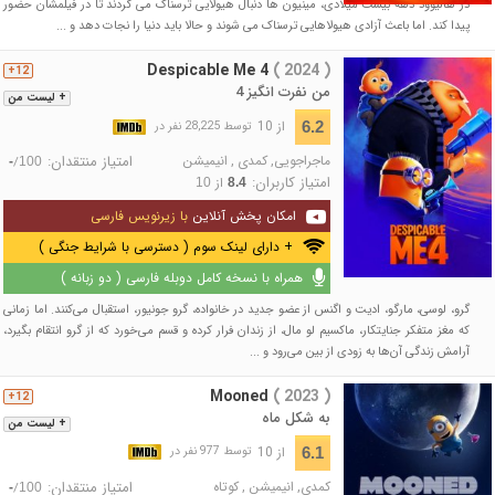
در هالیوود دهه بیست میلادی، مینیون ها دنبال هیولایی ترسناک می گردند تا در فیلمشان حضور
پیدا کند. اما باعث آزادی هیولاهایی ترسناک می شوند و حالا باید دنیا را نجات دهد و ...
Despicable Me 4
( 2024 )
12+
من نفرت‌ انگیز 4
+ لیست من
از 10
6.2
توسط 28,225 نفر در
ماجراجویی
,
کمدی
,
انیمیشن
امتیاز منتقدان:
/
-
100
امتیاز کاربران:
از
10
8.4
امکان پخش آنلاین
با زیرنویس فارسی
+ دارای لینک سوم ( دسترسی با شرایط جنگی )
همراه با نسخه کامل دوبله فارسی ( دو زبانه )
گرو، لوسی، مارگو، ادیت و اگنس از عضو جدید در خانواده، گرو جونیور، استقبال می‌کنند. اما زمانی
که مغز متفکر جنایتکار، ماکسیم لو مال، از زندان فرار کرده و قسم می‌خورد که از گرو انتقام بگیرد،
آرامش زندگی آن‌ها به زودی از بین می‌رود و ...
Mooned
( 2023 )
12+
به شکل ماه
+ لیست من
از 10
6.1
توسط 977 نفر در
کمدی
,
انیمیشن
,
کوتاه
امتیاز منتقدان:
/
-
100