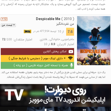
خبیث نیست، تصمیم می گیرد گروهی بسازد و یک جنایتکار تازه به دوران رسیده که آرامش را از
همه سلب کرده را ادب کند...
Despicable Me
( 2010 )
12+
من نفرت‌انگیز
+ لیست من
از 10
7.6
توسط 477,954 نفر در
ماجراجویی
,
خانوادگی
,
فانتزی
امتیاز منتقدان:
/
72
100
امتیاز کاربران:
از
10
8.9
امکان پخش آنلاین
+ دارای لینک سوم ( دسترسی با شرایط جنگی )
همراه با نسخه کامل دوبله فارسی ( دو زبانه )
یک دزد حرفه‌ای برای عملی شدن طرح بزرگش از سه دختر بچه یتیم، بعنوان طعمه استفاده می کند.
اما بعد از مدتی می فهمد که عمیقا به آن‌ها وابسته شده و آن‌ها باعث تحول زندگی‌اش شده‌اند.