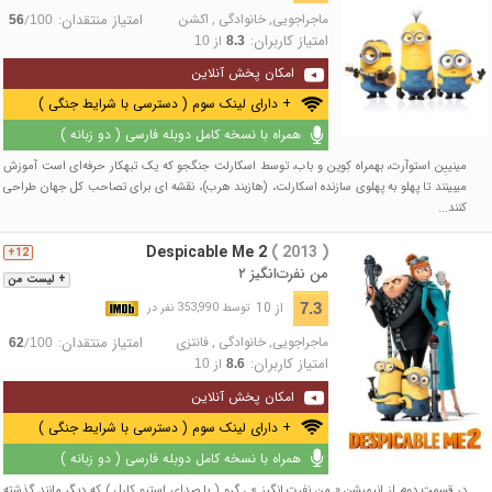
ماجراجویی
,
خانوادگی
,
اکشن
امتیاز منتقدان:
/
56
100
امتیاز کاربران:
از
10
8.3
امکان پخش آنلاین
+ دارای لینک سوم ( دسترسی با شرایط جنگی )
همراه با نسخه کامل دوبله فارسی ( دو زبانه )
مینییِن استوآرت، بهمراه کِوین و باب، توسط اسکارلت جنگجو که یک تبهکار حرفه‌ای است آموزش
میبینند تا پهلو به پهلوی سازنده اسکارلت، (هازبند هرب)، نقشه ای برای تصاحب کل جهان طراحی
کنند...
Despicable Me 2
( 2013 )
12+
من نفرت‌انگیز ۲
+ لیست من
از 10
7.3
توسط 353,990 نفر در
ماجراجویی
,
خانوادگی
,
فانتزی
امتیاز منتقدان:
/
62
100
امتیاز کاربران:
از
10
8.6
امکان پخش آنلاین
+ دارای لینک سوم ( دسترسی با شرایط جنگی )
همراه با نسخه کامل دوبله فارسی ( دو زبانه )
در قسمت دوم از انیمیشن « من نفرت انگیز » ، گرو ( با صدای استیو کارل ) که دیگر مانند گذشته