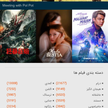
Meeting with Pol Pot
دسته بندی فیلم ها
(13008)
(21677)
درام
کمدی
(7253)
(9149)
هیجان انگیز
اکشن
(5987)
(6520)
عاشقانه
ترسناک
(5191)
(5539)
مستند
جنایی
(3234)
(3842)
ماجراجویی
رازآلود