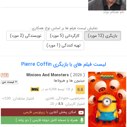
لقب :
نام هنگام تولد :
نمایش لیست فیلم ها بر اساس نوع همکاری :
بازیگری (12 مورد)
کارگردانی (5 مورد)
نویسندگی (2 مورد)
تهیه کنندگی (1 مورد)
لیست فیلم های با بازیگری Pierre Coffin
Minions And Monsters
( 2026 )
12+
مینیون‌ ها و هیولاها
+ لیست من
از 10
6.6
توسط 6,358 نفر در
ماجراجویی
,
خانوادگی
,
فانتزی
امتیاز منتقدان:
/
-
100
امتیاز کاربران:
از
10
8.5
امکان پخش آنلاین
با زیرنویس فارسی
همراه با نسخه کامل دوبله فارسی ( دو زبانه )