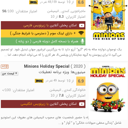
از 10
6.6
توسط 48,159 نفر در
ماجراجویی
,
کمدی
,
انیمیشن
امتیاز منتقدان:
/
56
100
امتیاز کاربران:
از
10
8.3
امکان پخش آنلاین
با زیرنویس فارسی
+ دارای لینک سوم ( دسترسی با شرایط جنگی )
همراه با نسخه کامل دوبله فارسی ( دو زبانه )
یک نوجوان دوازده ساله به نام "گرو" آرزو دارد تا به بزرگترین ابرشرور جهان تبدیل شود. او تصمیم
می گیرد تا برای پیوستن به گروه جنایتکاران ویشس 6، هر کاری را که می تواند انجام دهد، اما ...
Minions Holiday Special
( 2020 )
12+
مینیون‌ها: ویژه برنامه تعطیلات
+ لیست من
از 10
6.9
توسط 49 نفر در
خانوادگی
,
کمدی
,
انیمیشن
امتیاز منتقدان:
/
-
100
امتیاز کاربران:
از
10
7.8
امکان پخش آنلاین
با زیرنویس انگلیسی
چهار مینی فیلم جدید همراه با حضور شخصیت های محبوب انیمیشن های معروف این استودیو
شامل "زندگی مخفی حیوانات خانگی" و " آواز " و ...