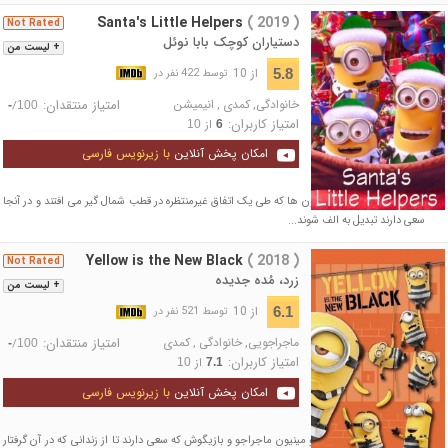
Santa's Little Helpers
( 2019 )
Not Rated
دستیاران کوچک بابا نوئل
+ لیست من
از 10
5.8
توسط 422 نفر در
خانوادگی
,
کمدی
,
انیمیشن
امتیاز منتقدان:
/
-
100
امتیاز کاربران:
از
10
6
امکان پخش آنلاین
با زیرنویس فارسی
انیمیشنی کوتاه درباره مینیون ها که طی یک اتفاق غیرمنتظره در قطب شمال گیر می افتند و در آنجا
سعی دارند تبدیل به الف شوند...
Yellow is the New Black
( 2018 )
Not Rated
زرد، مُده جدیده
+ لیست من
از 10
6.1
توسط 521 نفر در
ماجراجویی
,
خانوادگی
,
کمدی
امتیاز منتقدان:
/
-
100
امتیاز کاربران:
از
10
7.1
امکان پخش آنلاین
با زیرنویس فارسی
انیمیشنی کوتاه درباره ی دو مینیون‌ ماجراجو و بازیگوش که سعی دارند تا از زندانی که در آن گرفتار