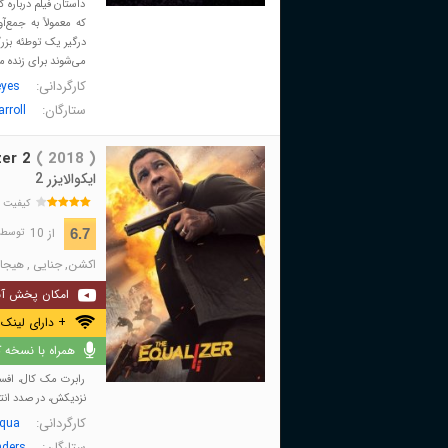
داستان فیلم درباره 
که معمولاً به جمع‌
درگیر یک توطئه بزر
می‌شوند برای زنده م
کارگردانی:
eyes
ستارگان:
rroll
er 2
( 2018 )
ایکوالایزر 2
کیفیت 
از 10
6.7
توسط 200,257 نفر 
اکشن
,
جنایی
,
هیجان
امکان پخش آن
+ دارای لینک 
همراه با نسخه کا
رابرت مک کال، افسر
نزدیکش، در صدد انتق
کارگردانی:
uqua
ستارگان:
nders