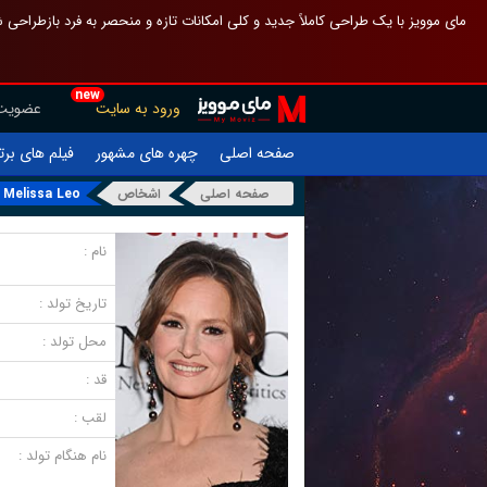
 چیدمان صفحهٔ اصلی مثل قبل مانده تا گم نشوی ، و اگر ظاهر تازه‌تری می‌خواهی
new
عضویت
ورود به سایت
یلم های برتر
چهره های مشهور
صفحه اصلی
Melissa Leo
اشخاص
صفحه اصلی
نام :
تاریخ تولد :
محل تولد :
قد :
لقب :
نام هنگام تولد :