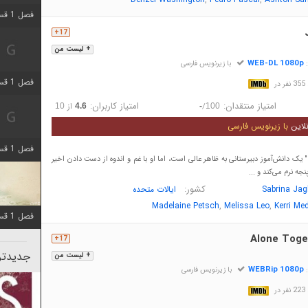
فصل 1 قسمت 5 اضافه شد
17+
+ لیست من
WEB-DL 1080p
:
با زیرنویس فارسی
فصل 1 قسمت 2 اضافه شد
در
امتیاز منتقدان:
امتیاز کاربران:
/
از
10
4.6
-
100
لاین
با زیرنویس فارسی
فصل 1 قسمت 8 اضافه شد
ا" یک دانش‌آموز دبیرستانی به ظاهر عالی است، اما او با غم و اندوه از دست دادن اخیر
 نرم می‌کند و ...
کشور:
Sabrina Ja
ایالات متحده
,
,
Madelaine Petsch
Melissa Leo
Kerri Me
فصل 1 قسمت 6 اضافه شد
Alone Toge
17+
جدیدتری
+ لیست من
WEBRip 1080p
:
با زیرنویس فارسی
در