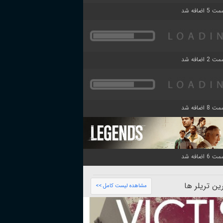
ن تریلر ها
مشاهده لیست کامل >>