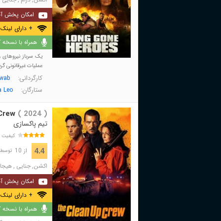
امکان پخش آن
+ دارای لینک 
همراه با نسخه کا
یک سرباز نیروهای و
عملیات غیرقانونی گرفت
کارگردانی:
wab
ستارگان:
a Leo
Crew
( 2024 )
تیم پاکسازی
کیفیت 
از 10
4.4
توسط 367 نفر 
اکشن
,
جنایی
,
هیجان
امکان پخش آن
+ دارای لینک 
همراه با نسخه کا