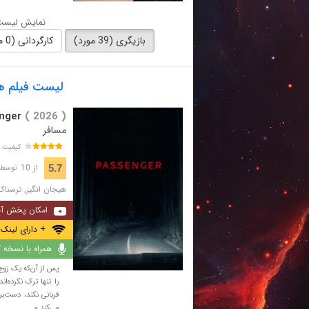
نمایش لیست 
بازیگری (39 مورد)
کارگردانی (0 مورد)
لیست فیلم های با ب
nger
( 2026 )
مسافر
کیفیت 
از 10
5.7
توسط 2,789 نفر 
هیجان انگیز
,
ترسناک
امکان پخش آن
+ دارای لینک 
همراه با نسخه کا
پس از آن‌که یک زوج
را تنها ترک نکرده‌ا
قربانی نکند، دست‌ب
می‌کند و ...