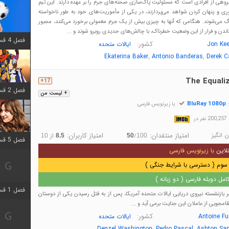
گروهی از افرادی است که مسئولیت پاک‌سازی صحنه‌های جرم را بر عهده دارند. این تیم
آوری و پنهان کردن شواهد می‌پردازند، در یکی از مأموریت‌های خود به طور ناخواسته
گ می‌شوند. هنگامی که آنها به چیزی بیش از یک جرم معمولی برخورد می‌کنند، مجبور
اندن و فرار از این وضعیت خطرناک، با چالش‌های جدیدی روبرو شوند و ...
فصل 4 قسمت 1 اضافه شد
کشور:
Jon Ke
ایالات متحده
,
,
Ekaterina Baker
Antonio Banderas
Derek Ca
The Equaliz
17+
فصل 2 قسمت 8 اضافه شد
+ لیست من
BluRay 1080p
:
با زیرنویس فارسی
در
 انگیز
امتیاز منتقدان:
امتیاز کاربران:
/
از
10
8.5
50
100
فصل 5 قسمت 5 اضافه شد
لاین
با زیرنویس فارسی
سوم ( دسترسی با شرایط جنگی )
مل دوبله فارسی ( دو زبانه )
فصل 1 قسمت 5 اضافه شد
 بازنشسته نیروی دریایی ایالات متحده آمریکا، پس از به قتل رسیدن یکی از دوستان
امجویی از عاملان این جنایت برمی آید و ...
کشور:
Antoine F
ایالات متحده
,
,
Denzel Washington
Pedro Pascal
Ashton Sa