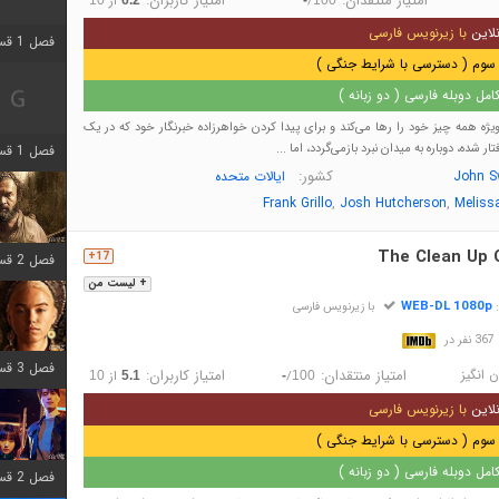
امتیاز منتقدان:
امتیاز کاربران:
/
از
لاین
با زیرنویس فارسی
فصل 1 قسمت 2 اضافه شد
سوم ( دسترسی با شرایط جنگی )
مل دوبله فارسی ( دو زبانه )
یژه همه چیز خود را رها می‌کند و برای پیدا کردن خواهرزاده خبرنگار خود که در یک
ار شده، دوباره به میدان نبرد بازمی‌گردد، اما ...
فصل 1 قسمت 8 اضافه شد
کشور:
John S
ایالات متحده
,
,
Frank Grillo
Josh Hutcherson
Meliss
The Clean Up 
17+
فصل 2 قسمت 7 اضافه شد
+ لیست من
WEB-DL 1080p
:
با زیرنویس فارسی
در
فصل 3 قسمت 7 اضافه شد
 انگیز
امتیاز منتقدان:
امتیاز کاربران:
/
از
10
5.1
-
100
لاین
با زیرنویس فارسی
سوم ( دسترسی با شرایط جنگی )
مل دوبله فارسی ( دو زبانه )
فصل 2 قسمت 6 اضافه شد