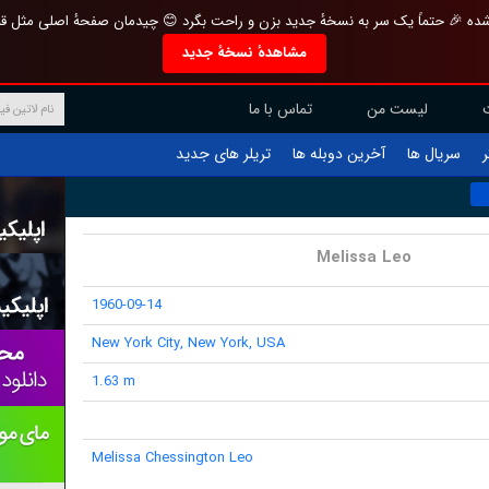
تازه و منحصر به فرد بازطراحی شده 🎉 حتماً یک سر به نسخهٔ جدید بزن و راحت بگرد 
مشاهدهٔ نسخهٔ جدید
تماس با ما
لیست من
تریلر های جدید
آخرین دوبله ها
سریال ها
ف
Melissa Leo
1960-09-14
New York City, New York, USA
1.63 m
Melissa Chessington Leo