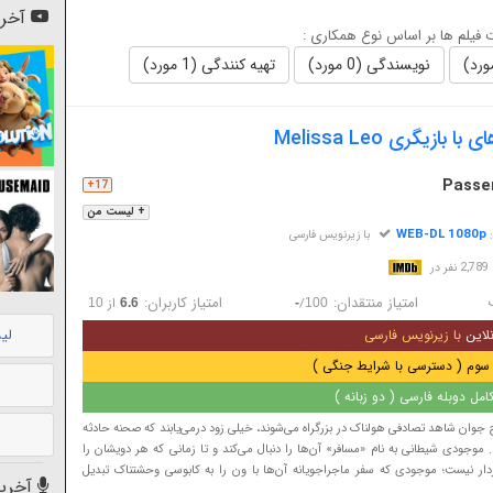
آخری
فیلم ها بر اساس نوع همکاری :
نویسندگی (0 مورد)
تهیه کنندگی (1 مورد)
ازیگری Melissa Leo
Passe
17+
+ لیست من
WEB-DL 1080p
:
با زیرنویس فارسی
در
امتیاز منتقدان:
امتیاز کاربران:
/
از
10
6.6
-
100
لی
لاین
با زیرنویس فارسی
سوم ( دسترسی با شرایط جنگی )
مل دوبله فارسی ( دو زبانه )
 جوان شاهد تصادفی هولناک در بزرگراه می‌شوند، خیلی زود درمی‌یابند که صحنه حادثه
ند. موجودی شیطانی به نام «مسافر» آن‌ها را دنبال می‌کند و تا زمانی که هر دویشان را
ردار نیست؛ موجودی که سفر ماجراجویانه آن‌ها با ون را به کابوسی وحشتناک تبدیل
آخرین