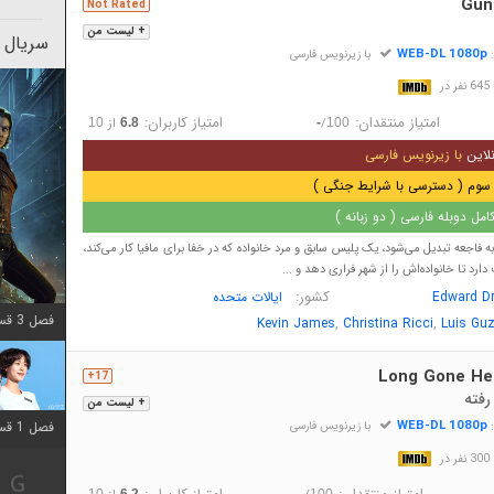
Gun
Not Rated
+ لیست من
سریال 
WEB-DL 1080p
:
با زیرنویس فارسی
در
امتیاز منتقدان:
امتیاز کاربران:
/
از
10
6.8
-
100
لاین
با زیرنویس فارسی
سوم ( دسترسی با شرایط جنگی )
مل دوبله فارسی ( دو زبانه )
فاجعه تبدیل می‌شود، یک پلیس سابق و مرد خانواده که در خفا برای مافیا کار می‌کند،
 تا خانواده‌اش را از شهر فراری دهد و ...
کشور:
Edward D
ایالات متحده
فصل 3 قسمت 2 اضافه شد
,
,
Kevin James
Christina Ricci
Luis Gu
Long Gone He
17+
رفته
+ لیست من
WEB-DL 1080p
:
با زیرنویس فارسی
فصل 1 قسمت 12 اضافه شد
در
10
6.2
-
100