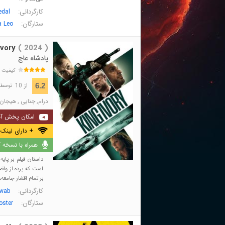
کارگردانی:
edal
ستارگان:
a Leo
Ivory
( 2024 )
پادشاه عاج
کیفیت 
از 10
6.2
توسط 351 نفر 
درام
,
جنایی
,
هیجان 
امکان پخش آن
+ دارای لینک 
همراه با نسخه کا
داستان فیلم بر پای
است که پرده از واقع
بر تمام اقشار جامعه،
کارگردانی:
wab
ستارگان:
oster