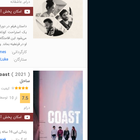
درام
,
عاشقانه
امکان پخش آن
داستان فیلم در دور
یک استراحت کوتاه و
می‌شود این اقامتگاه
او در قرنطینه بماند
کارگردانی:
lmes
ستارگان:
 Luke
oast
( 2021 )
ساحل
کیفیت 
از 10
7.5
توسط 28 نفر 
درام
امکان پخش آن
زندگی ابی 16 ساله زمانی تغییر می کند که یک گروه راک مسافرتی در شهر کوچک او گیر می کنند و ...
کارگردانی:
erek