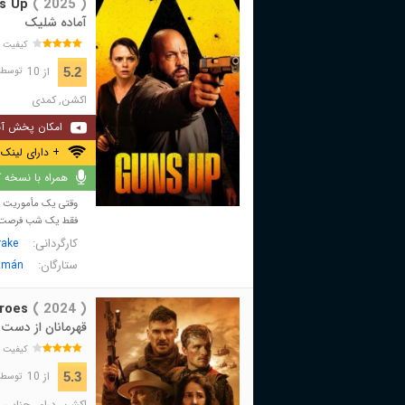
s Up
( 2025 )
آماده شلیک
کیفیت 
از 10
5.2
توسط 645 نفر 
اکشن
,
کمدی
امکان پخش آن
+ دارای لینک 
همراه با نسخه کا
وقتی یک مأموریت به 
فقط یک شب فرصت دارد
کارگردانی:
rake
ستارگان:
zmán
roes
( 2024 )
قهرمانان از دست 
کیفیت 
از 10
5.3
توسط 300 نفر 
اکشن
,
درام
,
جنایی