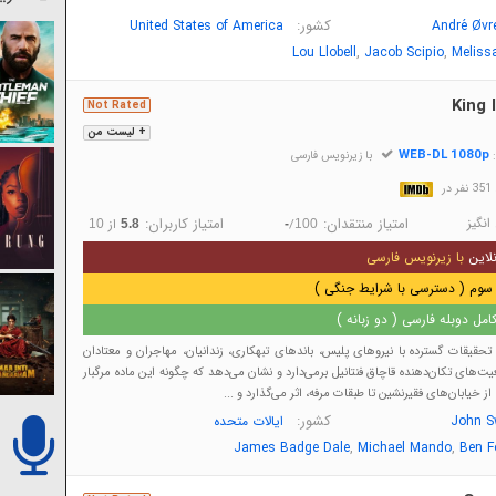
کشور:
United States of America
André Øvr
,
,
Lou Llobell
Jacob Scipio
Meliss
King 
Not Rated
+ لیست من
WEB-DL 1080p
:
با زیرنویس فارسی
در
انگیز
امتیاز منتقدان:
امتیاز کاربران:
/
از
10
5.8
-
100
لاین
با زیرنویس فارسی
سوم ( دسترسی با شرایط جنگی )
مل دوبله فارسی ( دو زبانه )
ه تحقیقات گسترده با نیروهای پلیس، باندهای تبهکاری، زندانیان، مهاجران و معتادان
یت‌های تکان‌دهنده قاچاق فنتانیل برمی‌دارد و نشان می‌دهد که چگونه این ماده مرگبار
 از خیابان‌های فقیرنشین تا طبقات مرفه، اثر می‌گذارد و ...
کشور:
John S
ایالات متحده
,
,
James Badge Dale
Michael Mando
Ben F