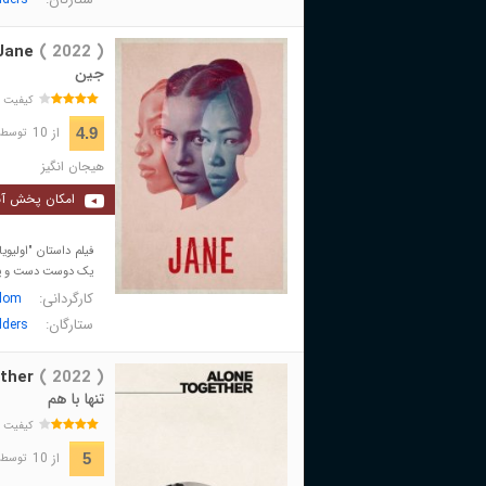
Jane
( 2022 )
جین
کیفیت 
از 10
4.9
توسط 355 نفر 
هیجان انگیز
امکان پخش آن
فیلم داستان "اولیوی
یک دوست دست و پنجه
کارگردانی:
glom
ستارگان:
dders
ther
( 2022 )
تنها با هم
کیفیت 
از 10
5
توسط 223 نفر 