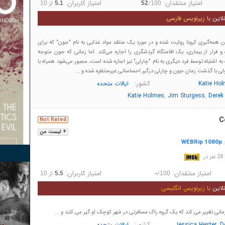
امتیاز منتقدان:
امتیاز کاربران:
/
از
10
5.1
52
100
لاین
با زیرنویس فارسی
ان همه‌گیری کرونا روایت شده و در مورد یک منتقد مواد غذایی به نام "جون" که برای
 فرار از بیماری، یک اقامتگاه گردشگری را اجاره می‌کند. اما زمانی که جون متوجه
 به اشتباه توسط فرد دیگری به نام "چارلی" نیز اجاره شده است، مجبور می‌شود همراه با
. ولی با گذشت زمان جون و چارلی درگیر احساساتی غیرمنتظره شده و ...
کشور:
Katie Ho
ایالات متحده
,
,
Katie Holmes
Jim Sturgess
Derek
C
Not Rated
+ لیست من
WEBRip 1080p
:
در
امتیاز منتقدان:
امتیاز کاربران:
/
از
10
5.5
-
100
لاین
با زیرنویس انگلیسی
,
کشور:
D
Jessica Hester
ایالات متحده