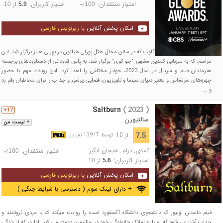
امتیاز منتقدان:
امتیاز کاربران:
/
از
10
5.9
-
100
امکان پخش آنلاین
با زیرنویس فارسی
مراسم اهدای جوایز گلدن گلوب که در سالن مجلل هتل بِوِرلی هیلتون در بِوِرلی هیلز برگزار شد. این
مراسم، که به میزبانی کمدین مشهور "جو کوی" برگزار شد، به پاس قدردانی از دستاوردهای برجسته
هنرمندان فیلم و سریال در سال 2023، جوایز مختلفی را اهدا کرد. این رویداد مهم با حضور
چهره‌های سرشناس و معتبر دنیای سینما و تلویزیون، فضایی پرشور و جذاب را برای مخاطبان رقم زد
و ...
Saltburn
( 2023 )
17+
سالتبورن
+ لیست من
از 10
7.5
توسط 13,917 نفر در
کمدی
,
درام
,
هیجان انگیز
امتیاز منتقدان:
/
-
100
امتیاز کاربران:
از
10
5.6
امکان پخش آنلاین
با زیرنویس فارسی
+ دارای لینک سوم ( دسترسی با شرایط جنگی )
فیلم داستان اولیور که دانشجوی دانشگاه آکسفورد است را روایت میکند که با مردی ثروتمند و
جذاب آشنا می شود که او را به املاک خانوادگی خود در سالتبورن دعوت می کند. اولیور که از زندگی