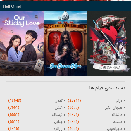
Hell Grind
دسته بندی فیلم ها
(13643)
(22811)
درام
کمدی
(7661)
(9677)
هیجان انگیز
اکشن
(6551)
(6871)
عاشقانه
ترسناک
(5511)
(5821)
مستند
جنایی
(3416)
(4051)
ماجراجویی
رازآلود