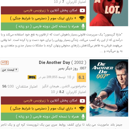
امتیاز کاربران:
از
10
7
امکان پخش آنلاین
با زیرنویس فارسی
+ دارای لینک سوم ( دسترسی با شرایط جنگی )
همراه با نسخه کامل دوبله فارسی ( دو زبانه )
"مارلا گریسون" یک سرپرست قانونی بسیار باهوش است که از قانون به نفع خود استفاده می‌کند و با
درآمدی که از این راه کسب می‌کند، زندگی بسیار رویایی را برای خود دست و پا کرده است. اما وقتی
می‌فهمد قربانی به ظاهر بی‌گناهش رازهای مخوفی پنهان کرده، با مشکلات بسیار جدی و متعددی رو
به رو می‌گردد و ....
Die Another Day
( 2002 )
13+
007: روز دیگر بمیر
+ لیست من
از 10
6.1
توسط 209,855 نفر در
ماجراجویی
,
اکشن
,
هیجان انگیز
امتیاز منتقدان:
/
56
100
امتیاز کاربران:
از
10
8.2
امکان پخش آنلاین
با زیرنویس فارسی
+ دارای لینک سوم ( دسترسی با شرایط جنگی )
همراه با نسخه کامل دوبله فارسی ( دو زبانه )
جیمز باند ماموریت می یابد تا برای کشف روابط سری بین یک تروریست کره ای و یک تاجر