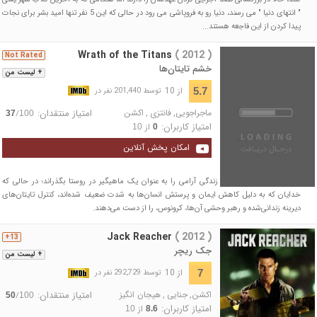
" انتهای دنیا " می رسند، دنیا رو به فروپاشی می رود در حالی که این 5 نفر تنها امید بشر برای نجات
پیدا کردن از این فاجعه هستند...
Wrath of the Titans
( 2012 )
Not Rated
خشم تایتان‌ها
+ لیست من
از 10
5.7
توسط 201,440 نفر در
ماجراجویی
,
فانتزی
,
اکشن
امتیاز منتقدان:
/
37
100
امتیاز کاربران:
از
10
0
امکان پخش آنلاین
پرسئوس تلاش می‌کند تا زندگی آرامی را به عنوان یک ماهیگیر در روستا بگذراند؛ در حالی که
خدایان که به دلیل کاهش ایمان و پرستش انسان‌ها به شدت ضعیف شده‌اند، کنترل تایتان‌های
دیرینه زندانی‌شده و رهبر وحشی آن‌ها، کرونوس، را از دست می‌دهند.
Jack Reacher
( 2012 )
13+
جک ریچر
+ لیست من
از 10
7
توسط 292,729 نفر در
اکشن
,
جنایی
,
هیجان انگیز
امتیاز منتقدان:
/
50
100
امتیاز کاربران:
از
10
8.6