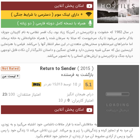
امکان پخش آنلاین
+ دارای لینک سوم ( دسترسی با شرایط جنگی )
همراه با نسخه کامل دوبله فارسی ( دو زبانه )
در سال 1982 که خشونت و نژادپرستی در آمریکا زیاد بود، یک افسر نظامی به نام کاپیتان جوزف
بلاکر مامور می‌شود تا یک سرخپوست که مبتلا به سرطان شده را همراه خانواده‌اش به خانه برساند
اما ماجراهای غیرمنتظره و سختی‌های متعددی در این سفر انتظار آنها را می‌کشد. فیلمی با هنرنمایی
کریستین بیل که سبکی شبیه وسترن دارد و فضای غمگین و داستان تاثیرگذار آن نکات قابل توجهی
درباره جنگ و نژادپرستی و ارزش‌های انسانی را به تصویر می‌کشد.
Return to Sender
( 2015 )
Not Rated
بازگشت به فرستنده
+ لیست من
از 10
5.1
توسط 15,013 نفر در
درام
,
هیجان انگیز
امتیاز منتقدان:
/
23
100
امتیاز کاربران:
از
10
0
امکان پخش آنلاین
یک پرستار، غریبه‌ای را که به ملاقاتش آمده با قرار ملاقات ناشناس خود اشتباه می‌گیرد و به زودی،
آن مرد به او تجاوز کرده و زندگی‌اش را زیر و رو می‌کند. این زن تلاش می‌کند تا زندگی خود را پس
بگیرد و پس از آزادی مشروط آن مرد از زندان، از متجاوز خود انتقام بگیرد.