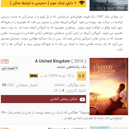
+ دارای لینک سوم ( دسترسی با شرایط جنگی )
در جولای سال 1967، یک فروند هواپیمای ایر فرانس که از تل آویو و از مسیر آتن به سمت پاریس
فرانسه در حرکت بود، ربوده می شود. گروگان گیرها خلبان را مجبور می کنند که هواپیما را در فرودگاه
شهر انتبه واقع در اوگاندا فرود بیاورد. مسافران هواپیما که به گروگان گرفته شده اند، به چند دسته
تقسیم می شوند. گروگان گیرها در ازای آزادی مسافران خواهان آزادی تعدادی از تروریست هایی
هستند که در زندان های اسرائیل زندانی شده اند. پس از یک مذاکره طولانی، دولت اسرائیل تصمیم
می گیرد که یک واحد نظامی نخبه را اعزام می کند تا به فرودگاه یورش ببرند و گروگان ها را آزاد
کنند…
A United Kingdom
( 2016 )
13+
یک پادشاهی متحد
+ لیست من
از 10
6.8
توسط 12,898 نفر در
درام
,
بیوگرافی
,
عاشقانه
امتیاز منتقدان:
/
65
100
امتیاز کاربران:
از
10
4
امکان پخش آنلاین
شاهزاده ی سرتسه “خاما بوتسوانا” هنگامی که با یک زن سفید پوست از لندن در اواخر سال ۱۹۴۰
ازدواج می کند. باعث به هم زدن دنیا می شود و ...