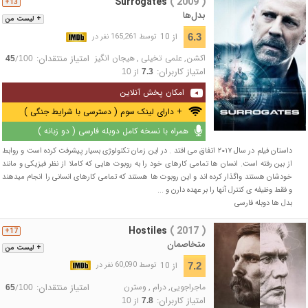
Surrogates
( 2009 )
13+
بدل‌ها
+ لیست من
از 10
6.3
توسط 165,261 نفر در
اکشن
,
علمی تخیلی
,
هیجان انگیز
امتیاز منتقدان:
/
45
100
امتیاز کاربران:
از
10
7.3
امکان پخش آنلاین
+ دارای لینک سوم ( دسترسی با شرایط جنگی )
همراه با نسخه کامل دوبله فارسی ( دو زبانه )
داستان فیلم در سال ۲۰۱۷ اتفاق می افتد . در این زمان تکنولوژی بسیار پیشرفت کرده است و روابط
از بین رفته است. انسان ها تمامی کارهای خود را به روبوت هایی که کاملا از نظر فیزیکی و مانند
خودشان هستند واگذار کرده اند و این روبوت ها هستند که تمامی کارهای انسانی را انجام میدهند
و فقط وظیفه ی کنترل آنها را بر عهده دارن و ...
بدل ها دوبله فارسی
Hostiles
( 2017 )
17+
متخاصمان
+ لیست من
از 10
7.2
توسط 60,090 نفر در
ماجراجویی
,
درام
,
وسترن
امتیاز منتقدان:
/
65
100
امتیاز کاربران:
از
10
7.8