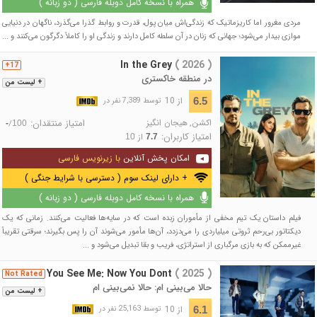
همراه با نسخه کامل دوبله فارسی ( دو زبانه )
مردی مغرور اما کاریزماتیک که زندگی‌اش میان پول، قدرت و روابط گذرا می‌گذرد، ناگهان در دنیایی
موازی بیدار می‌شود؛ جهانی که زنان در آن سلطه کامل دارند و زندگی او را کاملاً دگرگون می‌کنند و ...
In the Grey
( 2026 )
17+
در منطقه خاکستری
+ لیست من
از 10
6.5
توسط 7,389 نفر در
اکشن
,
هیجان انگیز
امتیاز منتقدان:
/
-
100
امتیاز کاربران:
از
10
7.7
امکان پخش آنلاین
با زیرنویس فارسی
+ دارای لینک سوم ( دسترسی با شرایط جنگی )
همراه با نسخه کامل دوبله فارسی ( دو زبانه )
فیلم داستان یک تیم مخفی از مأموران زبده است که در سایه‌ها فعالیت می‌کنند. زمانی که یک
دیکتاتور بی‌رحم ثروتی میلیاردی را می‌دزدد، آن‌ها مأمور می‌شوند آن را پس بگیرند؛ سرقتی تقریباً
غیرممکن که به بازی مرگباری از استراتژی، فریب و بقا تبدیل می‌شود و ...
Now You See Me: Now You Dont
( 2025 )
Not Rated
حالا می‌بینی‌ ام: حالا نمی‌بینی‌ ام
+ لیست من
از 10
6.1
توسط 25,163 نفر در