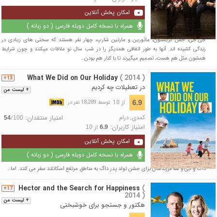
امکان پخش آنلاین
همراه با نسخه کامل دوبله فارسی ( دو زبانه )
جی.جی، جس کریشتون، مائورین و مارتین شارپ، چهار نفر هستند که سختی های زیادی در
زندگی کشیده اند. آنها به طور اتفاقی همدیگر را در شب سال نو ملاقات میکنند و چون شرایط
همشون مثل هم هست، تصمیم میگیرند تا با کنار هم بودن…
What We Did on Our Holiday
( 2014 )
13+
در تعطیلات چه کردیم
+ لیست من
از 10
6.9
توسط 18,289 نفر در
کمدی
,
درام
امتیاز منتقدان:
/
54
100
امتیاز کاربران:
از
10
6.9
امکان پخش آنلاین
همراه با نسخه کامل دوبله فارسی ( دو زبانه )
داگ و اَبی و سه فرزندشان برای جشن تولد پدر داگ به مناطق مرتفع اسکاتلند سفر می کنند. اما…
Hector and the Search for Happiness
(
17+
2014 )
+ لیست من
هکتور و جستجو برای خوشبختی