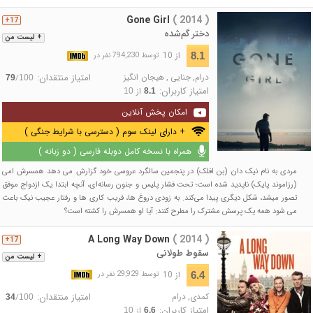
Gone Girl
( 2014 )
17+
دختر گم‌شده
+ لیست من
از 10
8.1
توسط 794,230 نفر در
درام
,
جنایی
,
هیجان انگیز
امتیاز منتقدان:
/
79
100
امتیاز کاربران:
از
10
8.1
امکان پخش آنلاین
+ دارای لینک سوم ( دسترسی با شرایط جنگی )
همراه با نسخه کامل دوبله فارسی ( دو زبانه )
مردی به نام نیک دان (بن افلک) در پنجمین سالگرد عروسی‌ خود گزارش می‌ دهد همسرش امی
(رزاموند پایک) ناپدید شده است؛ تحت فشار پلیس و جنون رسانه‌ای، آنچه ابتدا یک ازدواج موفق
تصور میشد، شکل دیگری پیدا می‌کند. به زودی دروغ‌ ها، فریب‌ کاری‌ ها و رفتار عجیب نیک باعث
می‌ شود همه یک پرسش مشترک را مطرح کنند: آیا او همسرش را کشته است؟
A Long Way Down
( 2014 )
17+
سقوط طولانی
+ لیست من
از 10
6.4
توسط 29,929 نفر در
کمدی
,
درام
امتیاز منتقدان:
/
34
100
امتیاز کاربران:
از
10
6.6