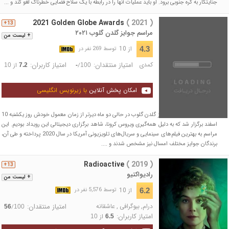
جنایتکار به کره جنوبی برود. او باید عملیات آنها را در رابطه با یک سلاح فضایی خطرناک لغو کند و ...
2021 Golden Globe Awards
( 2021 )
13+
مراسم جوایز گلدن گلوب ۲۰۲۱
+ لیست من
از 10
4.3
توسط 269 نفر در
کمدی
امتیاز منتقدان:
امتیاز کاربران:
/
از
10
7.2
-
100
امکان پخش آنلاین
با زیرنویس انگلیسی
هفتاد و هشتین دوره جوایز گلدن گلوب در حالی دو ماه دیرتر از زمان معمول خودش روز یکشنبه 10
اسفند برگزار شد که به دلیل همه‌گیری ویروس کرونا، شاهد برگزاری دیجیتالی این رویداد بودیم. این
مراسم به بهترین‌ فیلم‌های سینمایی و سریال‌های تلویزیونی آمریکا در سال 2020 پرداخته و طی آن،
برندگان جوایز مختلف امسال نیز مشخص شدند و ....
Radioactive
( 2019 )
13+
رادیواکتیو
+ لیست من
از 10
6.2
توسط 5,576 نفر در
درام
,
بیوگرافی
,
عاشقانه
امتیاز منتقدان:
/
56
100
امتیاز کاربران:
از
10
6.5