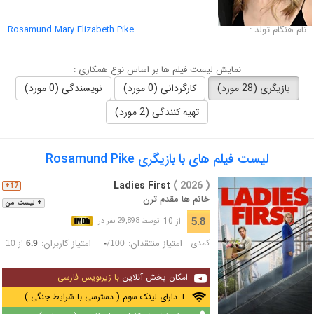
لقب :
نام هنگام تولد :
Rosamund Mary Elizabeth Pike
نمایش لیست فیلم ها بر اساس نوع همکاری :
بازیگری (28 مورد)
کارگردانی (0 مورد)
نویسندگی (0 مورد)
تهیه کنندگی (2 مورد)
لیست فیلم های با بازیگری Rosamund Pike
Ladies First
( 2026 )
17+
خانم ها مقدم ترن
+ لیست من
از 10
5.8
توسط 29,898 نفر در
کمدی
امتیاز منتقدان:
امتیاز کاربران:
/
از
10
6.9
-
100
امکان پخش آنلاین
با زیرنویس فارسی
+ دارای لینک سوم ( دسترسی با شرایط جنگی )