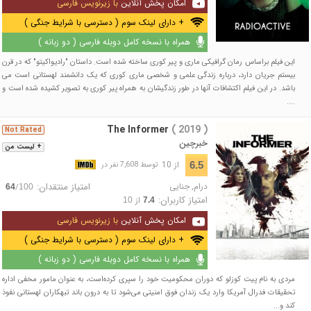
امکان پخش آنلاین
با زیرنویس فارسی
+ دارای لینک سوم ( دسترسی با شرایط جنگی )
همراه با نسخه کامل دوبله فارسی ( دو زبانه )
این فیلم براساس رمان گرافیکی ماری و پیر کوری ساخته شده است. داستان "رادیواکیتو" که در قرن
بیستم جریان دارد، درباره زندگی علمی و شخصی ماری کوری که یک دانشمند لهستانی است می
باشد. در این فیلم اکتشافات آنها در طور زندگیشان به همراه پیر کوری به تصویر کشیده شده است و
....
The Informer
( 2019 )
Not Rated
خبرچین
+ لیست من
از 10
6.5
توسط 7,608 نفر در
درام
,
جنایی
امتیاز منتقدان:
/
64
100
امتیاز کاربران:
از
10
7.4
امکان پخش آنلاین
با زیرنویس فارسی
+ دارای لینک سوم ( دسترسی با شرایط جنگی )
همراه با نسخه کامل دوبله فارسی ( دو زبانه )
مردی به نام پیت کوزلو که دوران محکومیت خود را سپری کرده‌است، به عنوان مامور مخفی اداره
تحقیقات فدرال آمریکا وارد یک زندان فوق امنیتی می‌شود تا به درون باند تبهکاران لهستانی نفوذ
کند و...