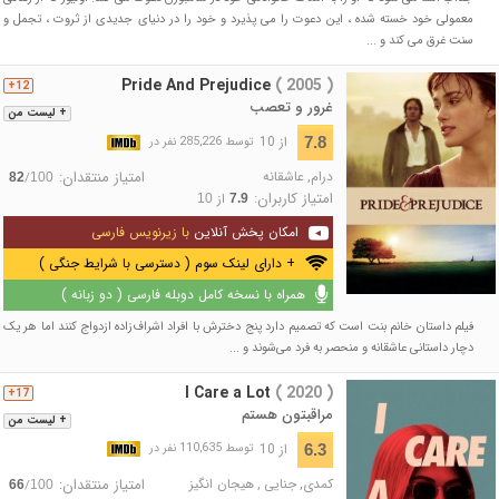
معمولی خود خسته شده ، این دعوت را می پذیرد و خود را در دنیای جدیدی از ثروت ، تجمل و
سنت غرق می کند و ...
Pride And Prejudice
( 2005 )
12+
غرور و تعصب
+ لیست من
از 10
7.8
توسط 285,226 نفر در
درام
,
عاشقانه
امتیاز منتقدان:
/
82
100
امتیاز کاربران:
از
10
7.9
امکان پخش آنلاین
با زیرنویس فارسی
+ دارای لینک سوم ( دسترسی با شرایط جنگی )
همراه با نسخه کامل دوبله فارسی ( دو زبانه )
فیلم داستان خانم بنت است که تصمیم دارد پنج دخترش با افراد اشراف‌زاده ازدواج کنند اما هر یک
دچار داستانی عاشقانه و منحصر به فرد می‌شوند و ...
I Care a Lot
( 2020 )
17+
مراقبتون هستم
+ لیست من
از 10
6.3
توسط 110,635 نفر در
کمدی
,
جنایی
,
هیجان انگیز
امتیاز منتقدان:
/
66
100