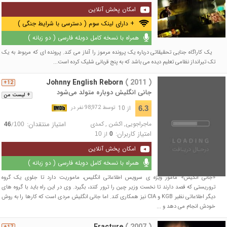
امکان پخش آنلاین
+ دارای لینک سوم ( دسترسی با شرایط جنگی )
همراه با نسخه کامل دوبله فارسی ( دو زبانه )
یک کاراگاه جنایی تحقیقاتی درباره یک پرونده مرموز را آغاز می کند. پرونده ای که مربوط به یک
تک تیرانداز نظامی تعلیم دیده می باشد که به پنج قربانی شلیک کرده است...
Johnny English Reborn
( 2011 )
12+
جانی انگلیش دوباره متولد می‌شود
+ لیست من
از 10
6.3
توسط 98,972 نفر در
ماجراجویی
,
اکشن
,
کمدی
امتیاز منتقدان:
/
46
100
امتیاز کاربران:
از
10
0
امکان پخش آنلاین
همراه با نسخه کامل دوبله فارسی ( دو زبانه )
«جانی انگیش» مامور ویژه ی سرویس اطلاعاتی انگلیس، ماموریت دارد تا جلوی یک گروه
تروریستی که قصد دارند تا نخست وزیر چین را ترور کنند، بگیرد. وی در این راه باید با گروه های
دیگر اطلاعاتی نظیر KGB و CIA نیز همکاری کند. اما جانی انگلیش مردی است که کارها را به روش
خودش انجام می دهد و ...
Fracture
( 2007 )