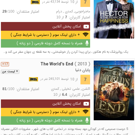
از 10
7
توسط 43,134 نفر در
ماجراجویی
,
کمدی
,
درام
امتیاز منتقدان:
/
29
100
امتیاز کاربران:
از
10
7
امکان پخش آنلاین
+ دارای لینک سوم ( دسترسی با شرایط جنگی )
همراه با نسخه کامل دوبله فارسی ( دو زبانه )
یک روانپزشک به نام هکتور ، برای پیدا کردن راز خوشبختی ، به سه نقطه ی جهان سفر می کند و…
The World's End
( 2013 )
17+
پایان دنیا
+ لیست من
از 10
7
توسط 245,101 نفر در
اکشن
,
علمی تخیلی
,
کمدی
امتیاز منتقدان:
/
81
100
امتیاز کاربران:
از
10
6.4
امکان پخش آنلاین
+ دارای لینک سوم ( دسترسی با شرایط جنگی )
همراه با نسخه کامل دوبله فارسی ( دو زبانه )
5 دوست صمیمی که در کودکی عهد بسته بودند در تمامی کلاب های شهر ، مشروبات الکلی مصرف
کنند، حالا در بزرگسالی قصد اجرایی کردن عهدشان را دارند اما هنگامی که به آخرین کلاب شهر یعنی