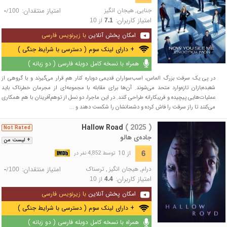
جنایی
,
هیجان انگیز
امتیاز منتقدان:
/
-
100
امتیاز کاربران:
از
10
7.1
امکان پخش آنلاین
با زیرنویس فارسی
+ دارای لینک سوم ( دسترسی با شرایط جنگی )
همراه با نسخه کامل دوبله فارسی ( دو زبانه )
در پی یک سرقت بزرگ الماس، اسب‌سواران قدیمی دوباره کنار هم قرار می‌گیرند و با گروهی از
شعبده‌بازان تازه‌وارد متحد می‌شوند. آن‌ها برای مقابله با مجموعه‌ای از مجرمان خطرناک باید
عملیات‌هایی پیچیده و فریبکارانه طراحی کنند. در این ماجرا، دو نسل از توهم‌آفرینان با هم همکاری
می‌کنند تا راز سرقت را فاش کرده و دشمنانشان را شکست دهند و ...
Hallow Road
( 2025 )
Not Rated
جاده‌ی هالو
+ لیست من
از 10
6
توسط 4,852 نفر در
درام
,
هیجان انگیز
,
ترسناک
امتیاز منتقدان:
/
-
100
امتیاز کاربران:
از
10
4.4
امکان پخش آنلاین
با زیرنویس فارسی
+ دارای لینک سوم ( دسترسی با شرایط جنگی )
همراه با نسخه کامل دوبله فارسی ( دو زبانه )