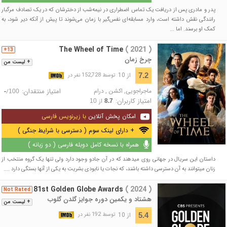
پدر و مادری پس از دریافت یک تماس اضطراری در نیمه‌شب از دخترشان که در یک تصادف مرگبار
رانندگی نقش داشته است، وارد مسابقه‌ای نفس‌گیر با زمان می‌شوند تا پیش از آنکه دیر شود، به
کمک او برسند. اما ...
The Wheel of Time
( 2021 )
13+
چرخ زمان
+ لیست من
از 10
7.2
توسط 152,728 نفر در
ماجراجویی
,
اکشن
,
درام
امتیاز منتقدان:
/
-
100
امتیاز کاربران:
از
10
8.7
امکان پخش آنلاین
با زیرنویس فارسی
+ دارای لینک سوم ( دسترسی با شرایط جنگی )
همراه با نسخه کامل دوبله فارسی ( دو زبانه )
داستان این سریال در جهانی روی میدهند که در آن جادو وجود دارد ولی تنها یک گروه منتخب از
زنان میتوانند به آن دسترسی داشته باشند، که نجات یا نابودی بشریت به یکی از آنها بستگی دارد ....
81st Golden Globe Awards
( 2024 )
Not Rated
هشتاد و یکمین دوره جوایز گلدن گلوب
+ لیست من
از 10
5.4
توسط 192 نفر در