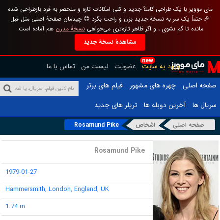
مای موویز با یک طراحی کاملاً جدید و کلی امکانات تازه و منحصر به فرد بازطراحی شده
🎉 حتماً یک سر به نسخهٔ جدید بزن و راحت بگرد 😊 چیدمان صفحهٔ اصلی مثل قبل
مانده تا گم نشوی ، و اگر ظاهر تازه‌تری می‌خواهی
نسخهٔ مدرن
هم آماده است.
مشاهدهٔ نسخهٔ جدید
new
ورود به سایت
عضویت
لیست من
تماس با ما
صفحه اصلی
چهره های مشهور
فیلم های برتر
سریال ها
آخرین دوبله ها
تریلر های جدید
صفحه اصلی
اشخاص
Rosamund Pike
نام :
Rosamund Pike
تاریخ تولد :
1979-01-27
محل تولد :
Hammersmith, London, England, UK
قد :
1.74 m