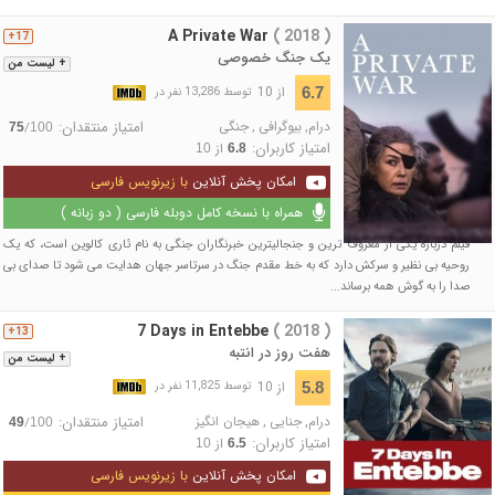
A Private War
( 2018 )
17+
یک جنگ خصوصی
+ لیست من
از 10
6.7
توسط 13,286 نفر در
درام
,
بیوگرافی
,
جنگی
امتیاز منتقدان:
/
75
100
امتیاز کاربران:
از
10
6.8
امکان پخش آنلاین
با زیرنویس فارسی
همراه با نسخه کامل دوبله فارسی ( دو زبانه )
فیلم درباره یکی از معروف ترین و جنجالیترین خبرنگاران جنگی به نام ئاری کالوین است، که یک
روحیه بی نظیر و سرکش دارد که به خط مقدم جنگ در سرتاسر جهان هدایت می شود تا صدای بی
صدا را به گوش همه برساند...
7 Days in Entebbe
( 2018 )
13+
هفت روز در انتبه
+ لیست من
از 10
5.8
توسط 11,825 نفر در
درام
,
جنایی
,
هیجان انگیز
امتیاز منتقدان:
/
49
100
امتیاز کاربران:
از
10
6.5
امکان پخش آنلاین
با زیرنویس فارسی