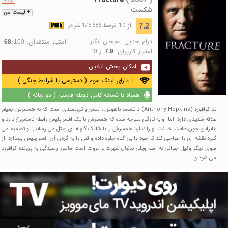
17+
شکست
+ لیست من
از 10
7.2
توسط 175,586 نفر در
درام
,
جنایی
,
هیجان انگیز
امتیاز منتقدان:
/
68
100
امتیاز کاربران:
از
10
7.9
امکان پخش آنلاین
+ دارای لینک سوم ( دسترسی با شرایط جنگی )
همراه با نسخه کامل دوبله فارسی ( دو زبانه )
تد کرافورد (Anthony Hopkins) دانشمند باهوش ، مسن و ثروتمندی است که به همسرش جنیفر
علاقه شدیدی دارد. اما او به تازگی متوجه شده که همسرش با یک افسر پلیس رابطه نامشروع دارد و
بنابراین چون طاقت خیانت او را ندارد همسرش را با شلیک گلوله ای بقتل می رساند. او تصمیم می
گیرد نقشه ای را طراحی کند تا خود را بی گناه جلوه داده و قتل را به گردن آن افسر پلیس بیندازد. از
سوی دیگر وکیل جوانی به اسم ویلی بدنبال شهرت و ثروت است مامور رسیدگی به پرونده کرافورد
می شود و …