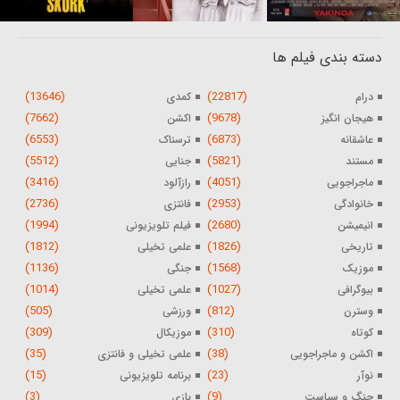
دسته بندی فیلم ها
(13646)
(22817)
درام
کمدی
(7662)
(9678)
هیجان انگیز
اکشن
(6553)
(6873)
عاشقانه
ترسناک
(5512)
(5821)
مستند
جنایی
(3416)
(4051)
ماجراجویی
رازآلود
(2736)
(2953)
خانوادگی
فانتزی
(1994)
(2680)
انیمیشن
فیلم تلویزیونی
(1812)
(1826)
تاریخی
علمی تخیلی
(1136)
(1568)
موزیک
جنگی
(1014)
(1027)
بیوگرافی
علمی تخیلی
(505)
(812)
وسترن
ورزشی
(309)
(310)
کوتاه
موزیکال
(35)
(38)
اکشن و ماجراجویی
علمی تخیلی و فانتزی
(15)
(23)
نوآر
برنامه تلویزیونی
(3)
(9)
جنگ و سیاست
بازی