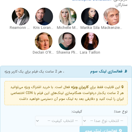
ستارگان:
Reamonn Joshee
Kris Loranger
Michelle Molineux
Marika Sila
Mackenzie Gray
Declan O'Reilly
Shawna Pliva McGill
Lara Taillon
📡 فعالسازی لینک سوم
، هر 2 ساعت یک فیلم برای یک کاربر ویژه
🔒 این قابلیت فقط برای
کاربران ویژه
فعال است. با خرید اشتراک ویژه می‌توانید
هر 2 ساعت یک‌بار درخواست همگام‌سازی لینک‌های این فیلم با CDN اختصاصی
ایران را ثبت کنید و دقایقی بعد به لینک سوم آن دسترسی خواهید داشت
نوع صدا:
کیفیت:
🔄 فعالسازی لینک سوم