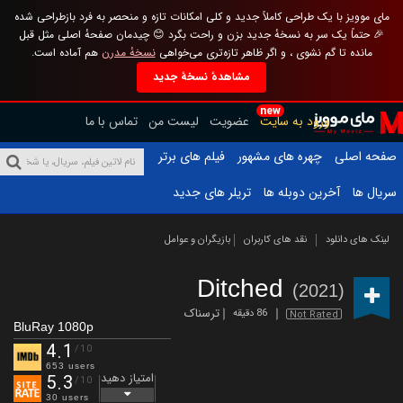
مای موویز با یک طراحی کاملاً جدید و کلی امکانات تازه و منحصر به فرد بازطراحی شده
🎉 حتماً یک سر به نسخهٔ جدید بزن و راحت بگرد 😊 چیدمان صفحهٔ اصلی مثل قبل
مانده تا گم نشوی ، و اگر ظاهر تازه‌تری می‌خواهی
نسخهٔ مدرن
هم آماده است.
مشاهدهٔ نسخهٔ جدید
new
ورود به سایت
عضویت
لیست من
تماس با ما
صفحه اصلی
چهره های مشهور
فیلم های برتر
سریال ها
آخرین دوبله ها
تریلر های جدید
لینک های دانلود
نقد های کاربران
بازیگران و عوامل
Ditched
(2021)
ترسناک
86 دقیقه
Not Rated
BluRay 1080p
4.1
/10
653 users
امتیاز دهید
5.3
/10
30 users