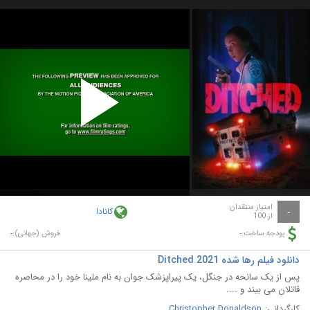
Play
Video
امتیاز منتقدان
کانادا
-
از 100
-
-
بودجه ساخت:
فروش (جهانی):
دانلود فیلم رها شده Ditched 2021
پس از یک سانحه در جنگل، یک پیراپزشک جوان به نام ملینا خود را در محاصره
قاتلان می بیند و ....
کارگردانی:
Christopher Donaldson