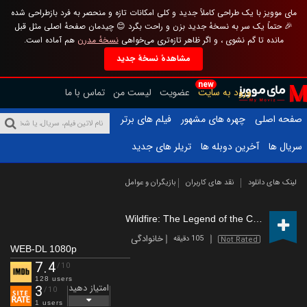
مای موویز با یک طراحی کاملاً جدید و کلی امکانات تازه و منحصر به فرد بازطراحی شده
🎉 حتماً یک سر به نسخهٔ جدید بزن و راحت بگرد 😊 چیدمان صفحهٔ اصلی مثل قبل
مانده تا گم نشوی ، و اگر ظاهر تازه‌تری می‌خواهی
نسخهٔ مدرن
هم آماده است.
مشاهدهٔ نسخهٔ جدید
new
ورود به سایت
عضویت
لیست من
تماس با ما
صفحه اصلی
چهره های مشهور
فیلم های برتر
سریال ها
آخرین دوبله ها
تریلر های جدید
لینک های دانلود
نقد های کاربران
بازیگران و عوامل
Wildfire: The Legend of the Cherokee Ghost Horse
خانوادگی
105 دقیقه
Not Rated
WEB-DL 1080p
7.4
/10
128 users
امتیاز دهید
3
/10
1 users