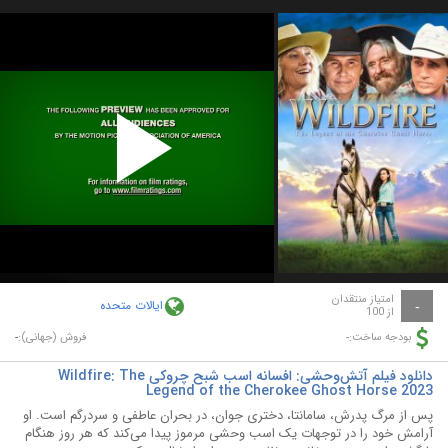
Play
Video
امتیاز منتقدان
ایالات متحده
-
از 100
-
-
بودجه ساخت:
فروش (جهانی):
دانلود فیلم آتش‌وحشی: افسانه اسب شبح چروکی Wildfire: The
Legend of the Cherokee Ghost Horse 2023
پس از مرگ پدرش، سامانتا، دختری جوان، در بحران عاطفی و سردرگم است. او
آرامش خود را در توجهات یک اسب وحشی مرموز پیدا می‌کند که هر روز هنگام