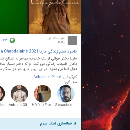
ay
deo
امتیاز منتقدان
کانادا
-
از 100
دانلود فیلم زندگی ماریا Maria Chapdelaine 2021
ماریا دختر جوانی از یک خانواده مهاجر به استان کِ
دامان طبیعت زندگی می کند. او که دختر بسیار س
فعال ایفا می نماید. در این بین ماریا دو خواستگار دار
کارگردانی:
Sébastien Pilote
ستارگان:
Émile Schneider
Antoine Olivier Pilon
Hélène Florent
Sébastien Ricard
📡 فعالسازی لینک سوم