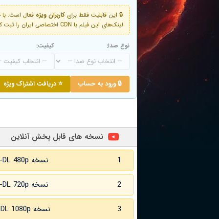
🔒 این قابلیت فقط برای
کاربران ویژه
لینک‌های این فیلم با CDN اختصاصی ایران را ثبت کنید و دقایقی بعد به لینک سوم آن دسترسی خواهید داشت
نوع صدا:
کیفیت:
🔒 ورود به حساب
⭐ دریافت اشتراک ویژه
نسخه های قابل پخش آنلاین
1
نسخه WEB-DL 480p زبان اصلی
2
نسخه WEB-DL 720p زبان اصلی
3
نسخه WEB-DL 1080p زبان اصلی