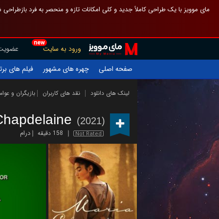
 چیدمان صفحهٔ اصلی مثل قبل مانده تا گم نشوی ، و اگر ظاهر تازه‌تری می‌خواهی
new
عضویت
ورود به سایت
یلم های برتر
چهره های مشهور
صفحه اصلی
ازیگران و عوامل
نقد های کاربران
لینک های دانلود
Chapdelaine
(2021)
درام
158 دقیقه
Not Rated