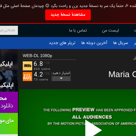
تازه و منحصر به فرد بازطراحی شده 🎉 حتماً یک سر به نسخهٔ جدید بزن و راحت بگرد 
مشاهدهٔ نسخهٔ جدید
تماس با ما
لیست من
تریلر های جدید
آخرین دوبله ها
سریال ها
ف
WEB-DL 1080p
ب
6.8
/10
344 users
Maria 
امتیاز دهید
4.2
/10
73 users