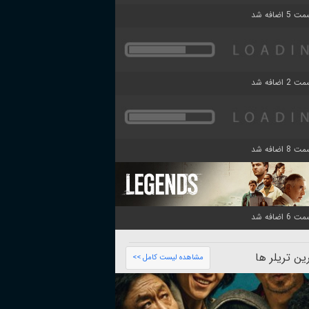
ن تریلر ها
مشاهده لیست کامل >>