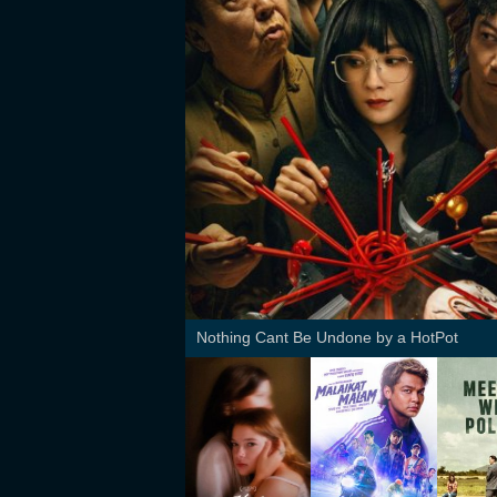
Nothing Cant Be Undone by a HotPot