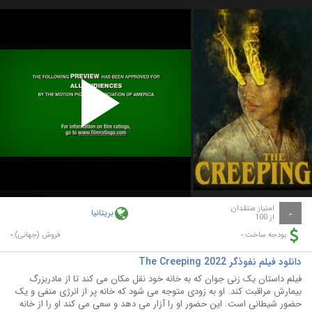
Play
Video
امتیاز منتقدان
بریتانیا
-
از 100
-
-
بودجه ساخت:
فروش (جهانی):
دانلود فیلم نفوذگر The Creeping 2022
فیلم داستان یک زنی جوان که به خانه خود نقل مکان می کند تا از مادربزرگ
بیمارش مراقبت کند. او به زودی متوجه می شود که خانه پر از انرژی منفی و یک
حضور شیطانی است. این حضور او را آزار می دهد و سعی می کند او را از خانه