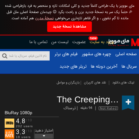
مای موویز با یک طراحی کاملاً جدید و کلی امکانات تازه و منحصر به فرد بازطراحی شده
🎉 حتماً یک سر به نسخهٔ جدید بزن و راحت بگرد 😊 چیدمان صفحهٔ اصلی مثل قبل
مانده تا گم نشوی ، و اگر ظاهر تازه‌تری می‌خواهی
نسخهٔ مدرن
هم آماده است.
مشاهدهٔ نسخهٔ جدید
new
ورود به سایت
عضویت
لیست من
تماس با ما
صفحه اصلی
چهره های مشهور
فیلم های برتر
سریال ها
آخرین دوبله ها
تریلر های جدید
لینک های دانلود
نقد های کاربران
بازیگران و عوامل
The Creeping
(2022)
ترسناک
94 دقیقه
Not Rated
BluRay 1080p
4.8
/10
202 users
امتیاز دهید
3.3
/10
18 users