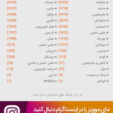
(6140)
(6704)
عاشقانه
ترسناک
(5327)
(5718)
مستند
جنایی
(3308)
(3914)
ماجراجویی
رازآلود
(2654)
(2870)
خانوادگی
فانتزی
(1924)
(2646)
انیمیشن
فیلم تلویزیونی
(1787)
(1812)
علمی تخیلی
تاریخی
(1090)
(1514)
موزیک
جنگی
(874)
(1027)
بیوگرافی
علمی تخیلی
(505)
(766)
وسترن
ورزشی
(309)
(310)
کوتاه
موزیکال
(34)
(37)
اکشن و ماجراجویی
علمی تخیلی و فانتزی
(15)
(23)
نوآر
برنامه تلویزیونی
(3)
(9)
جنگ و سیاست
بازی
(1)
(1)
کودکان
Reality
ما را در شبکه های اجتماعی دنبال کنید :