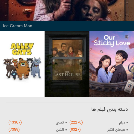
Ice Cream Man
دسته بندی فیلم ها
(13307)
(22270)
درام
کمدی
(7389)
(9327)
هیجان انگیز
اکشن