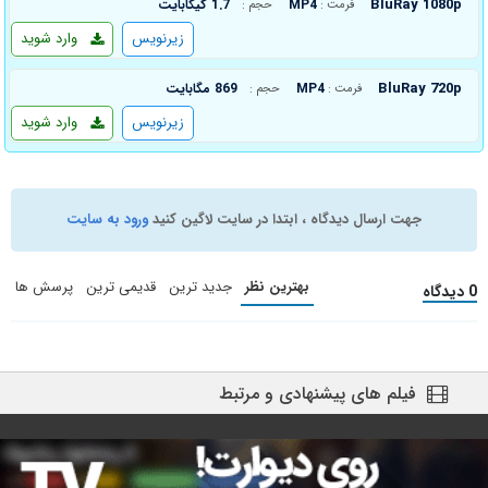
BluRay 1080p
MP4
1.7 گیگابایت
فرمت :
حجم :
زیرنویس
وارد شوید
BluRay 720p
MP4
869 مگابایت
فرمت :
حجم :
زیرنویس
وارد شوید
جهت ارسال دیدگاه ، ابتدا در سایت لاگین کنید
ورود به سایت
بهترین نظر
جدید ترین
قدیمی ترین
پرسش ها
0 دیدگاه
فیلم های پیشنهادی و مرتبط