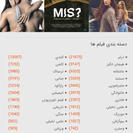
دسته بندی فیلم ها
(13007)
(21675)
درام
کمدی
(7252)
(9147)
هیجان انگیز
اکشن
(5985)
(6520)
عاشقانه
ترسناک
(5191)
(5539)
مستند
جنایی
(3234)
(3842)
ماجراجویی
رازآلود
(2604)
(2819)
خانوادگی
انیمیشن
(1865)
(2597)
فانتزی
فیلم تلویزیونی
(1740)
(1812)
علمی تخیلی
تاریخی
(1043)
(1459)
موزیک
جنگی
(822)
(1027)
بیوگرافی
علمی تخیلی
(505)
(742)
وسترن
ورزشی