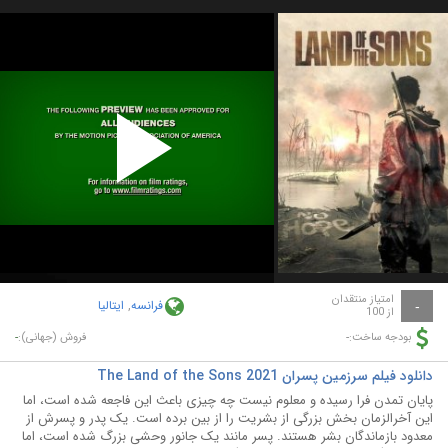
Play
Video
امتیاز منتقدان
فرانسه
,
ایتالیا
-
از 100
-
-
بودجه ساخت:
فروش (جهانی):
دانلود فیلم سرزمین پسران The Land of the Sons 2021
پایان تمدن فرا رسیده و معلوم نیست چه چیزی باعث این فاجعه شده است، اما
این آخرالزمان بخش بزرگی از بشریت را از بین برده است. یک پدر و پسرش از
معدود بازماندگان بشر هستند. پسر مانند یک جانور وحشی بزرگ شده است، اما