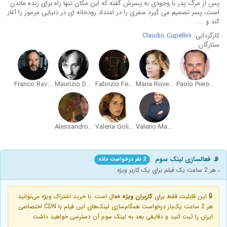
پس از مرگ پدر با وجودی به پسرش گفته که این مکان تنها راه برای زنده ماندن
است، پسر تصمیم می گیرد سفری را در امتداد رودخانه ای در دنیایی مرموز را آغاز
کند و ....
کارگردانی:
Claudio Cupellini
ستارگان:
Franco Ravera
Maurizio Donadoni
Fabrizio Ferracane
Maria Roveran
Paolo Pierobon
Alessandro Tedeschi
Valeria Golino
Valerio Mastandrea
📡 فعالسازی لینک سوم
2 نفر درخواست داده
، هر 2 ساعت یک فیلم برای یک کاربر ویژه
🔒 این قابلیت فقط برای
کاربران ویژه
فعال است. با خرید اشتراک ویژه می‌توانید
هر 2 ساعت یک‌بار درخواست همگام‌سازی لینک‌های این فیلم با CDN اختصاصی
ایران را ثبت کنید و دقایقی بعد به لینک سوم آن دسترسی خواهید داشت