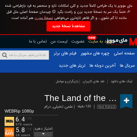
مای موویز با یک طراحی کاملاً جدید و کلی امکانات تازه و منحصر به فرد بازطراحی شده
🎉 حتماً یک سر به نسخهٔ جدید بزن و راحت بگرد 😊 چیدمان صفحهٔ اصلی مثل قبل
مانده تا گم نشوی ، و اگر ظاهر تازه‌تری می‌خواهی
نسخهٔ مدرن
هم آماده است.
مشاهدهٔ نسخهٔ جدید
new
ورود به سایت
عضویت
لیست من
تماس با ما
صفحه اصلی
چهره های مشهور
فیلم های برتر
سریال ها
آخرین دوبله ها
تریلر های جدید
لینک های دانلود
نقد های کاربران
بازیگران و عوامل
The Land of the Sons
(
علمی تخیلی
,
درام
120 دقیقه
Not Rated
WEBRip 1080p
6.4
/10
370 users
امتیاز دهید
5.8
/10
18 users