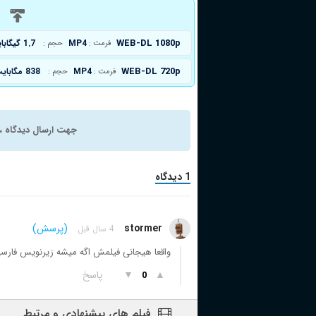
د
WEB-DL 1080p
MP4
1.7 گیگابایت
فرمت :
حجم :
WEB-DL 720p
MP4
838 مگابایت
فرمت :
حجم :
جهت ارسال دیدگاه ، 
1 دیدگاه
stormer
(پرسش)
4 سال قبل
واقعا هیجانی فیلمش اگه میشه زیرنویس فارسی 
▲
▼
پاسخ
0
فیلم های پیشنهادی و مرتبط