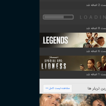
ن تریلر ها
مشاهده لیست کامل >>