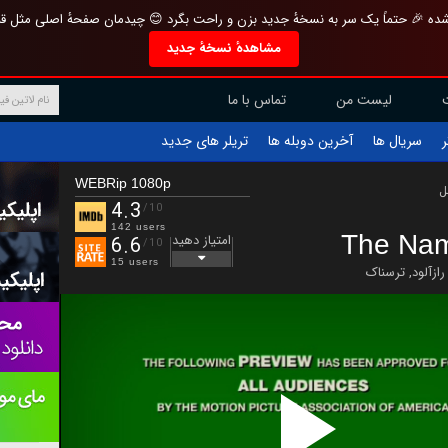
تازه و منحصر به فرد بازطراحی شده 🎉 حتماً یک سر به نسخهٔ جدید بزن و راحت بگرد 
مشاهدهٔ نسخهٔ جدید
تماس با ما
لیست من
تریلر های جدید
آخرین دوبله ها
سریال ها
ف
WEBRip 1080p
ب
4.3
/10
142 users
The Na
امتیاز دهید
6.6
/10
15 users
ترسناک
,
رازآلود