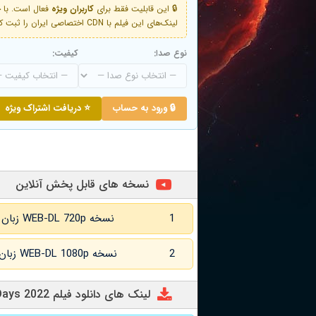
🔒 این قابلیت فقط برای
کاربران ویژه
لینک‌های این فیلم با CDN اختصاصی ایران را ثبت کنید و دقایقی بعد به لینک سوم آن دسترسی خواهید داشت
نوع صدا:
کیفیت:
🔒 ورود به حساب
⭐ دریافت اشتراک ویژه
نسخه های قابل پخش آنلاین
1
نسخه WEB-DL 720p زبان اصلی و زیرنویس انگلیسی
2
نسخه WEB-DL 1080p زبان اصلی و زیرنویس انگلیسی
لینک های دانلود فیلم The Nameless Days 2022