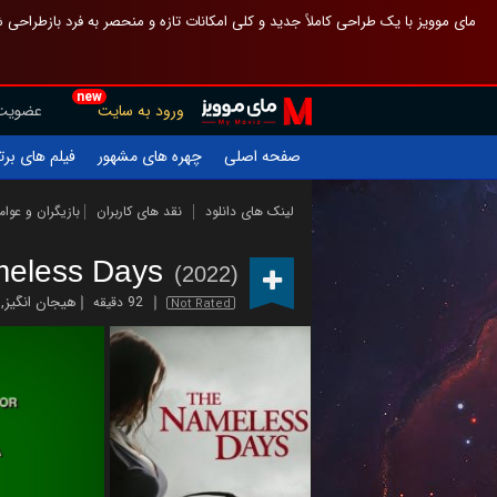
 چیدمان صفحهٔ اصلی مثل قبل مانده تا گم نشوی ، و اگر ظاهر تازه‌تری می‌خواهی
new
عضویت
ورود به سایت
یلم های برتر
چهره های مشهور
صفحه اصلی
ازیگران و عوامل
نقد های کاربران
لینک های دانلود
meless Days
(2022)
,
هیجان انگیز
92 دقیقه
Not Rated