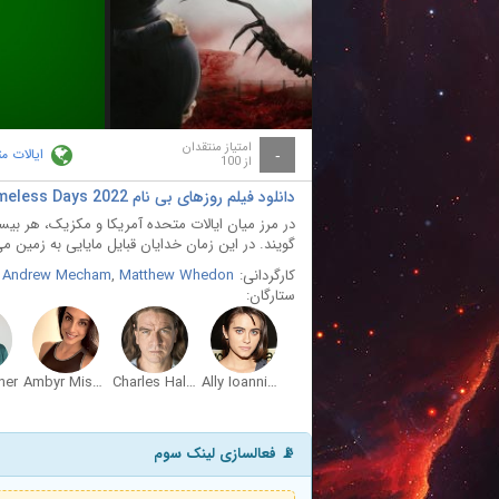
ay
deo
امتیاز منتقدان
ایالات م
-
از 100
دانلود فیلم روزهای بی نام The Nameless Days 2022
در مرز میان ایالات متحده آمریکا و مکزیک، هر بی
گویند. در این زمان خدایان قبایل مایایی به زمین می 
کارگردانی:
Matthew Whedon
,
Andrew Mecham
ستارگان:
ner
Ambyr Mishelle
Charles Halford
Ally Ioannides
📡 فعالسازی لینک سوم