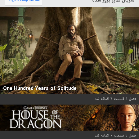
سریال های بروز شده
مشاهده لیست کامل >>
One Hundred Years of Solitude
فصل 2 قسمت 7 اضافه شد
فصل 3 قسمت 7 اضافه شد