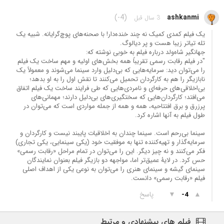
(-4)
ashkanmi
3 سال قبل
یک فیلم کمدی کمیک نه چند خنده‌دار! با صحنه‌های پوچ‌گرایانه‌. شبیه یک
تله تیاتر زیبا هست و پر دیالوگ.
جهانگیر شاه‌ولد درباره فیلم به خوبی نوشته که:
"در فیلم رقابت رسمی تقریباً همه بخش‌های اولیه و مهم ساخت یک فیلم
را می‌توان دید: سرمایه‌هایی که بی‌دلیل وارد سینما می‌شوند و معمولاً یک
نابازیگر را هم به کارگردان تحمیل می‌کنند تا نقش اول را به او بدهد؛
بی‌اخلاقی‌های حرفه‌ای و نامردی‌هایی که طی فرایند ساخت یک فیلم اتفاق
می‌افتد؛ کارگردان‌هایی که سختگیری‌های بی‌دلیل دارند؛ مهمانی‌های
پرزرق و برق افتتاحیه، همه و همه از جمله مواردی است که می‌توان در
طول فیلم به آنها اشاره کرد.
سینما بی‌رحم است. سینما چندان به اخلاقیات پایبند نیست و کارگردان و
سرمایه‌گذار و تهیه‌کننده تنها به موفقیت خود (یکی سینمایی، یکی تجاری)
فکر می‌کنند و نه چیز دیگر. این را می‌توان در تمام مراحل «رقابت رسمی»
حس کرد. در لایۀ عمیق‌تر اما، مواجهه دو بازیگر فیلم بعنوان نمایندگان
سینمای گیشه و سینمای هنری را می‌توان به نوعی یکی از اهداف اصلی
فیلم «رقابت رسمی» دانست.
▲
▼
پاسخ
-4
فیلم های پیشنهادی و مرتبط