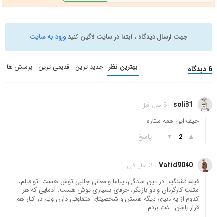
جهت ارسال دیدگاه ، ابتدا در سایت لاگین کنید
ورود به سایت
بهترین نظر
جدید ترین
قدیمی ترین
پرسش ها
6 دیدگاه
soli81
3 سال قبل
حیف این همه ستاره
▲
▼
پاسخ
2
Vahid9040
3 سال قبل
فیلم قشنگیه. در عین سادگی، پیاما و معانی جالبی توش هست. تو فیلم،
مثلث کارگردان و دو بازیگر، حرفای بسیاری توش هست. آدمایی که هر
کدوم از یه دنیای دیگه هستن و شخصیتای متفاوتی دارن ولی در کنار هم
قرار باشن. لذت بردم.