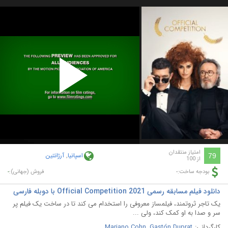
Play
Video
امتیاز منتقدان
اسپانیا
,
آرژانتین
79
از 100
-
-
بودجه ساخت:
فروش (جهانی):
دانلود فیلم مسابقه رسمی Official Competition 2021 با دوبله فارسی
یک تاجر ثروتمند، فیلمساز معروفی را استخدام می کند تا در ساخت یک فیلم پر
سر و صدا به او کمک کند، ولی ...
کارگردانی:
Gastón Duprat
,
Mariano Cohn