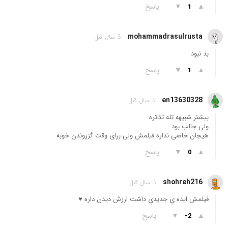
▲
▼
پاسخ
1
mohammadrasulrusta
3 سال قبل
بد نبود
▲
▼
پاسخ
1
en13630328
3 سال قبل
بیشتر شبیهه تله تئاتره
ولی جالب بود
هیجان خاصی نداره فیلمش ولی برای وقت گزروندن خوبه
▲
▼
پاسخ
0
shohreh216
3 سال قبل
فيلمش ايده ي جديدي داشت ارزش ديدن داره ♥️
▲
▼
پاسخ
-2