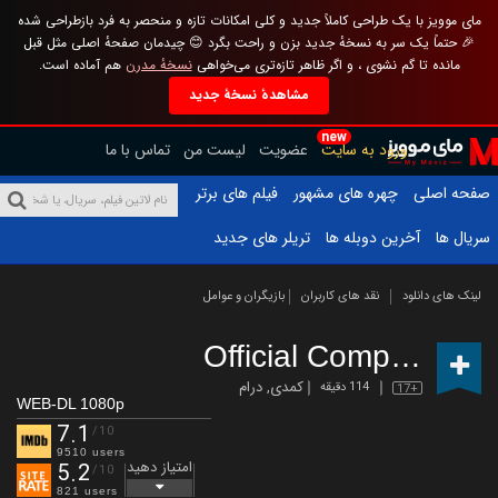
مای موویز با یک طراحی کاملاً جدید و کلی امکانات تازه و منحصر به فرد بازطراحی شده
🎉 حتماً یک سر به نسخهٔ جدید بزن و راحت بگرد 😊 چیدمان صفحهٔ اصلی مثل قبل
مانده تا گم نشوی ، و اگر ظاهر تازه‌تری می‌خواهی
نسخهٔ مدرن
هم آماده است.
مشاهدهٔ نسخهٔ جدید
new
ورود به سایت
عضویت
لیست من
تماس با ما
صفحه اصلی
چهره های مشهور
فیلم های برتر
سریال ها
آخرین دوبله ها
تریلر های جدید
لینک های دانلود
نقد های کاربران
بازیگران و عوامل
Official Competition
(
کمدی
,
درام
114 دقیقه
17+
WEB-DL 1080p
7.1
/10
9510 users
امتیاز دهید
5.2
/10
821 users