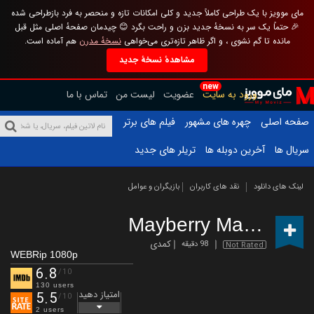
مای موویز با یک طراحی کاملاً جدید و کلی امکانات تازه و منحصر به فرد بازطراحی شده
🎉 حتماً یک سر به نسخهٔ جدید بزن و راحت بگرد 😊 چیدمان صفحهٔ اصلی مثل قبل
مانده تا گم نشوی ، و اگر ظاهر تازه‌تری می‌خواهی
نسخهٔ مدرن
هم آماده است.
مشاهدهٔ نسخهٔ جدید
new
ورود به سایت
عضویت
لیست من
تماس با ما
صفحه اصلی
چهره های مشهور
فیلم های برتر
سریال ها
آخرین دوبله ها
تریلر های جدید
لینک های دانلود
نقد های کاربران
بازیگران و عوامل
Mayberry Man
(2021)
کمدی
98 دقیقه
Not Rated
WEBRip 1080p
6.8
/10
130 users
امتیاز دهید
5.5
/10
2 users