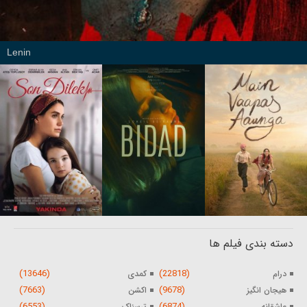
Lenin
دسته بندی فیلم ها
(13646)
(22818)
درام
کمدی
(7663)
(9678)
هیجان انگیز
اکشن
(6553)
(6874)
عاشقانه
ترسناک