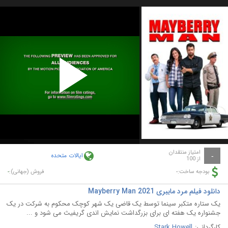
Play
Video
امتیاز منتقدان
ایالات متحده
-
از 100
-
-
بودجه ساخت:
فروش (جهانی):
دانلود فیلم مرد مایبری Mayberry Man 2021
یک ستاره متکبر سینما توسط یک قاضی یک شهر کوچک محکوم به شرکت در یک
جشنواره یک هفته ای برای بزرگداشت نمایش اندی گریفیث می شود و ...
کارگردانی:
Stark Howell