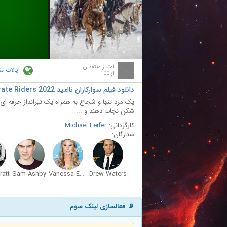
ay
deo
امتیاز منتقدان
ایالات م
-
از 100
دانلود فیلم سوارکاران نا‌امید The Desperate Riders 2022 با دوبله فارسی
یک مرد تنها و شجاع به همراه یک تیرانداز حرفه ای
شکن نجات دهند و ...
کارگردانی:
Michael Feifer
ستارگان:
ratt
Sam Ashby
Vanessa Evigan
Drew Waters
📡 فعالسازی لینک سوم