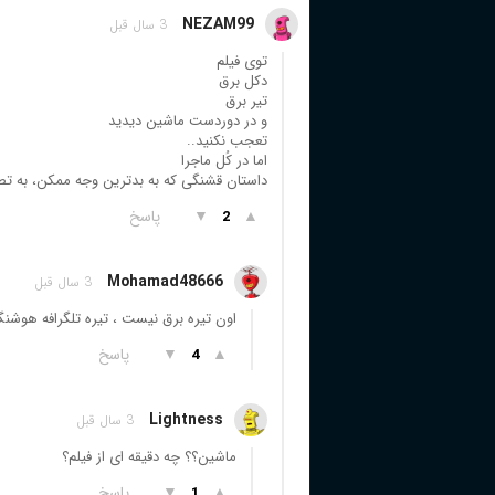
NEZAM99
3 سال قبل
توی فیلم
دکل برق
تیر برق
و در دوردست ماشین دیدید
تعجب نکنید..
اما در کُل ماجرا
داستان قشنگی که به بدترین وجه ممکن، به ت
▲
▼
پاسخ
2
Mohamad48666
3 سال قبل
اون تیره برق نیست ، تیره تلگرافه هوشن
▲
▼
پاسخ
4
Lightness
3 سال قبل
ماشین؟؟ چه دقیقه ای از فیلم؟
▲
▼
پاسخ
1