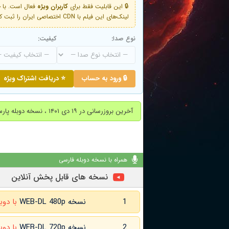
🔒 این قابلیت فقط برای
کاربران ویژه
لینک‌های این فیلم با CDN اختصاصی ایران را ثبت کنید و دقایقی بعد به لینک سوم آن دسترسی خواهید داشت
نوع صدا:
کیفیت:
🔒 ورود به حساب
⭐ دریافت اشتراک ویژه
آخرین بروزرسانی در ۱۹ دی ۱۴۰۱ ، نسخه دوبله پارسی اضافه شد
همراه با نسخه دوبله فارسی
نسخه های قابل پخش آنلاین
1
نسخه WEB-DL 480p
با دوب
2
نسخه WEB-DL 720p
با دوب