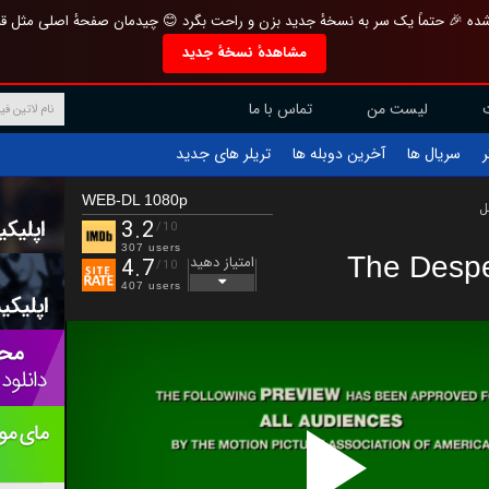
تازه و منحصر به فرد بازطراحی شده 🎉 حتماً یک سر به نسخهٔ جدید بزن و راحت بگرد 
مشاهدهٔ نسخهٔ جدید
تماس با ما
لیست من
تریلر های جدید
آخرین دوبله ها
سریال ها
ف
WEB-DL 1080p
ب
3.2
/10
307 users
The Despe
امتیاز دهید
4.7
/10
407 users