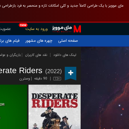
 چیدمان صفحهٔ اصلی مثل قبل مانده تا گم نشوی ، و اگر ظاهر تازه‌تری می‌خواهی
new
عضویت
ورود به سایت
یلم های برتر
چهره های مشهور
صفحه اصلی
ازیگران و عوامل
نقد های کاربران
لینک های دانلود
rate Riders
(2022)
وسترن
90 دقیقه
13+