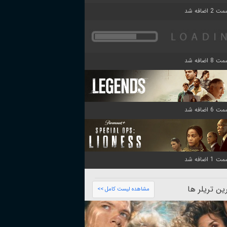
ن تریلر ها
مشاهده لیست کامل >>