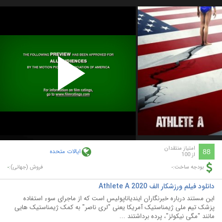
Play
Video
امتیاز منتقدان
ایالات متحده
88
از 100
-
-
بودجه ساخت:
فروش (جهانی):
دانلود فیلم ورزشکار الف Athlete A 2020
این مستند درباره خبرنگاران ایندیاناپولیس است که از ماجرای سوء استفاده
پزشک تیم ملی ژیمناستیک آمریکا یعنی "لری ناصر" به کمک ژیمناستیک هایی
مانند "مگی نیکولز"، پرده برداشتند ...