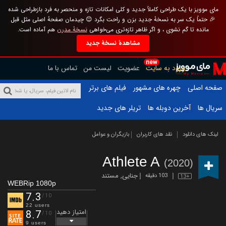
مای موویز با یک طراحی کاملاً جدید و کلی امکانات تازه و منحصر به فرد بازطراحی شده
🎉 حتماً یک سر به نسخهٔ جدید بزن و راحت بگرد 😊 چیدمان صفحهٔ اصلی مثل قبل
مانده تا گم نشوی ، و اگر ظاهر تازه‌تری می‌خواهی
نسخهٔ مدرن
هم آماده است.
مشاهدهٔ نسخهٔ جدید
new
ورود به سایت
عضویت
لیست من
تماس با ما
صفحه اصلی
چهره های مشهور
فیلم های برتر
سریال ها
آخرین دوبله ها
تریلر های جدید
لینک های دانلود
نقد های کاربران
بازیگران و عوامل
Athlete A
(2020)
جنایی
,
مستند
103 دقیقه
13+
WEBRip 1080p
7.3
/10
22 users
امتیاز دهید
8.7
/10
9 users