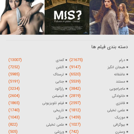
دسته بندی فیلم ها
(13007)
(21675)
درام
کمدی
(7252)
(9147)
هیجان انگیز
اکشن
(5985)
(6520)
عاشقانه
ترسناک
(5191)
(5539)
مستند
جنایی
(3234)
(3842)
ماجراجویی
رازآلود
(2604)
(2819)
خانوادگی
انیمیشن
(1865)
(2597)
فانتزی
فیلم تلویزیونی
(1740)
(1812)
علمی تخیلی
تاریخی
(1043)
(1459)
موزیک
جنگی
(822)
(1027)
بیوگرافی
علمی تخیلی
(505)
(742)
وسترن
ورزشی