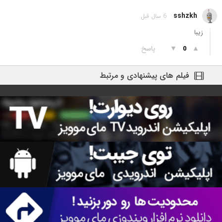
sshzkh
6 سال قبل
زیبا
▲
▼
پاسخ
0
فیلم های پیشنهادی و مرتبط