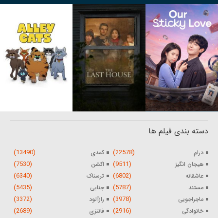
دسته بندی فیلم ها
(13490)
(22578)
درام
کمدی
(7530)
(9511)
هیجان انگیز
اکشن
(6340)
(6802)
عاشقانه
ترسناک
(5435)
(5787)
مستند
جنایی
(3372)
(3978)
ماجراجویی
رازآلود
(2689)
(2916)
خانوادگی
فانتزی