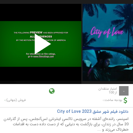
Play
Video
امتیاز منتقدان
-
از 100
-
-
بودجه ساخت:
فروش (جهانی):
دانلود فیلم شهر عشق City of Love 2023
اسپنسر، راننده‌ای آشفته در سرویس تاکسی اینترنتی لس‌آنجلس، پس از گذراندن
20 سال در زندان، برای بازگشت به دنیایی که از دست داده دست به اقدامات
خطرناک می‌زند و ...