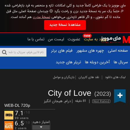
مای موویز با یک طراحی کاملاً جدید و کلی امکانات تازه و منحصر به فرد بازطراحی شده
🎉 حتماً یک سر به نسخهٔ جدید بزن و راحت بگرد 😊 چیدمان صفحهٔ اصلی مثل قبل
مانده تا گم نشوی ، و اگر ظاهر تازه‌تری می‌خواهی
نسخهٔ مدرن
هم آماده است.
مشاهدهٔ نسخهٔ جدید
new
ورود به سایت
عضویت
لیست من
تماس با ما
صفحه اصلی
چهره های مشهور
فیلم های برتر
سریال ها
آخرین دوبله ها
تریلر های جدید
لینک های دانلود
نقد های کاربران
بازیگران و عوامل
City of Love
(2023)
درام
,
هیجان انگیز
81 دقیقه
Not Rated
WEB-DL 720p
7.1
/10
99 users
امتیاز دهید
6.5
/10
2 users