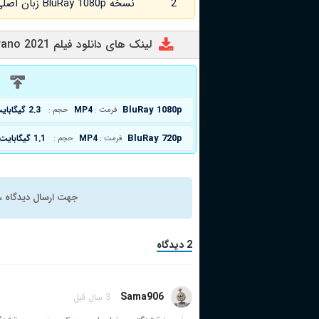
2
نسخه BluRay 1080p زبان اصلی و
لینک های دانلود فیلم Cyrano 2021
د
BluRay 1080p
MP4
2.3 گیگابایت
فرمت :
حجم :
BluRay 720p
MP4
1.1 گیگابایت
فرمت :
حجم :
جهت ارسال دیدگاه ، 
2 دیدگاه
Sama906
3 سال قبل