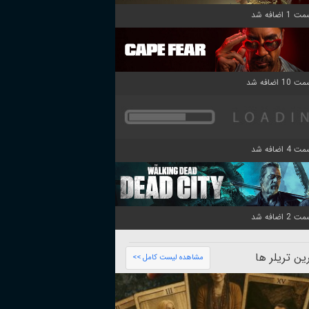
ن تریلر ها
مشاهده لیست کامل >>