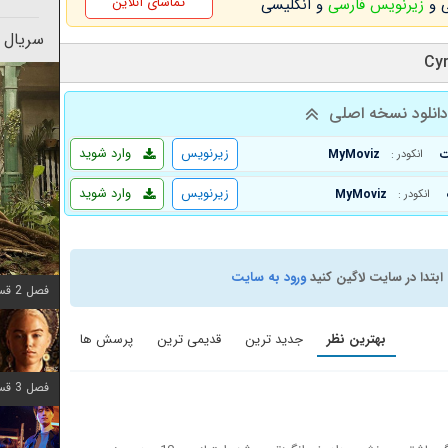
تماشای آنلاین
زیرنویس فارسی
و انگلیسی
سریال 
انلود نسخه اصلی
زیرنویس
وارد شوید
MyMoviz
انکودر :
زیرنویس
وارد شوید
MyMoviz
انکودر :
ابتدا در سایت لاگین کنید
ورود به سایت
فصل 2 قسمت 7 اضافه شد
بهترین نظر
جدید ترین
قدیمی ترین
پرسش ها
فصل 3 قسمت 7 اضافه شد