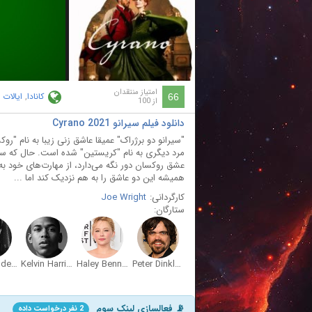
ay
deo
امتیاز منتقدان
کانادا
,
ایالات 
66
از 100
دانلود فیلم سیرانو Cyrano 2021
"سیرانو دو برژراک" عمیقا عاشق زنی زیبا به نام "رو
مرد دیگری به نام "کریستین" شده است. حال که سیر
عشق روکسان دور نگه می‌دارد، از مهارت‌های خود به
همیشه این دو عاشق را به هم نزدیک کند اما ...
کارگردانی:
Joe Wright
ستارگان:
Ben Mendelsohn
Kelvin Harrison Jr.
Haley Bennett
Peter Dinklage
📡 فعالسازی لینک سوم
2 نفر درخواست داده