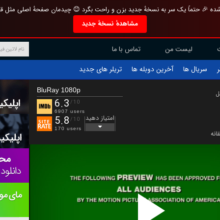
تازه و منحصر به فرد بازطراحی شده 🎉 حتماً یک سر به نسخهٔ جدید بزن و راحت بگرد 
مشاهدهٔ نسخهٔ جدید
تماس با ما
لیست من
تریلر های جدید
آخرین دوبله ها
سریال ها
ف
BluRay 1080p
ب
6.3
/10
6907 users
امتیاز دهید
5.8
/10
170 users
عاش