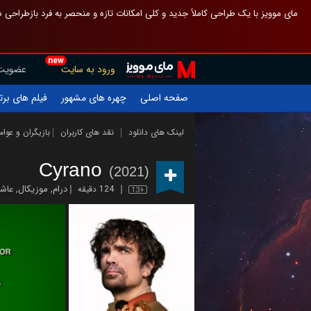
 چیدمان صفحهٔ اصلی مثل قبل مانده تا گم نشوی ، و اگر ظاهر تازه‌تری می‌خواهی
new
عضویت
ورود به سایت
یلم های برتر
چهره های مشهور
صفحه اصلی
ازیگران و عوامل
نقد های کاربران
لینک های دانلود
Cyrano
(2021)
قانه
,
موزیکال
,
درام
124 دقیقه
13+