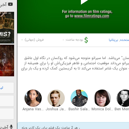
Pl
آخری
Vi
متحده
,
بریتانیا
-
-
بودجه ساخت:
فروش (جهانی):
کسان" می‌باشد. اما سیرانو متوجه می‌شود که روکسان در نگاه اول عاشق
انو می‌داند موقعیت اجتماعی و ظاهر فیزیکی‌اش او را برای همیشه از
 عنوان یک شاعر استفاده می‌کند تا به کریستین کمک کرده و یک بار برای
لی
Anjana Vasan
Joshua James
Bashir Salahuddin
Monica Dolan
آخرین
، هر 2 ساعت یک فیلم برای یک کاربر ویژه