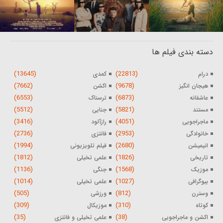
دسته بندی فیلم ها
(13645)
(22813)
درام
کمدی
(7662)
(9678)
هیجان انگیز
اکشن
(6553)
(6873)
عاشقانه
ترسناک
(5512)
(5821)
مستند
جنایی
(3416)
(4051)
ماجراجویی
رازآلود
(2736)
(2953)
خانوادگی
فانتزی
(1994)
(2680)
انیمیشن
فیلم تلویزیونی
(1812)
(1826)
تاریخی
علمی تخیلی
(1136)
(1568)
موزیک
جنگی
(1014)
(1027)
بیوگرافی
علمی تخیلی
(505)
(812)
وسترن
ورزشی
(309)
(310)
کوتاه
موزیکال
(35)
(38)
اکشن و ماجراجویی
علمی تخیلی و فانتزی