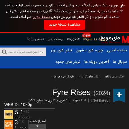
مای موویز با یک طراحی کاملاً جدید و کلی امکانات تازه و منحصر به فرد بازطراحی شده
🎉 حتماً یک سر به نسخهٔ جدید بزن و راحت بگرد 😊 چیدمان صفحهٔ اصلی مثل قبل
مانده تا گم نشوی ، و اگر ظاهر تازه‌تری می‌خواهی
نسخهٔ مدرن
هم آماده است.
مشاهدهٔ نسخهٔ جدید
new
ورود به سایت
عضویت
لیست من
تماس با ما
صفحه اصلی
چهره های مشهور
فیلم های برتر
سریال ها
آخرین دوبله ها
تریلر های جدید
لینک های دانلود
نقد های کاربران
بازیگران و عوامل
Fyre Rises
(2024)
اکشن
,
جنایی
,
هیجان انگیز
110 دقیقه
Not Rated
WEB-DL 1080p
5.1
/10
389 users
امتیاز دهید
3
/10
1 users