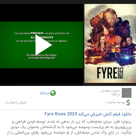
Play
Video
امتیاز منتقدان
بریتانیا
-
از 100
-
-
بودجه ساخت:
فروش (جهانی):
دانلود فیلم آتش خیزش می‌کند Fyre Rises 2024
ریچارد فایر، مردی صلح‌طلب که زیر بار بدهی له شده، توسط فردی افراطی و
پرزرق‌وبرق به نام پرایست وسوسه می‌شود تا به گذشته‌اش به‌عنوان یک مزدور
بازگردد. در ازای پاک شدن سابقه‌اش، از او خواسته می‌شود رقبای بین‌المللی را از