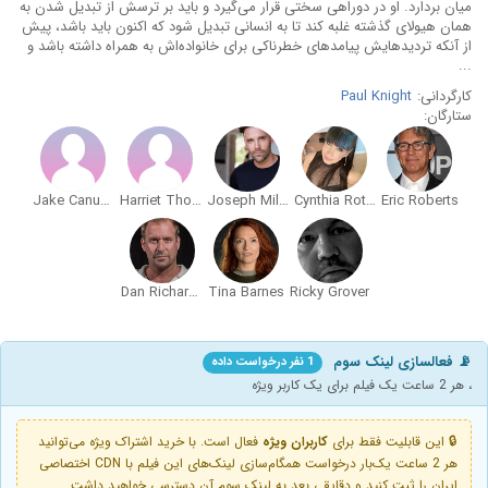
میان بردارد. او در دوراهی سختی قرار می‌گیرد و باید بر ترسش از تبدیل شدن به
همان هیولای گذشته غلبه کند تا به انسانی تبدیل شود که اکنون باید باشد، پیش
از آنکه تردیدهایش پیامدهای خطرناکی برای خانواده‌اش به همراه داشته باشد و
...
کارگردانی:
Paul Knight
ستارگان:
Jake Canuso
Harriet Thorpe
Joseph Millson
Cynthia Rothrock
Eric Roberts
Dan Richardson
Tina Barnes
Ricky Grover
📡 فعالسازی لینک سوم
1 نفر درخواست داده
، هر 2 ساعت یک فیلم برای یک کاربر ویژه
🔒 این قابلیت فقط برای
کاربران ویژه
فعال است. با خرید اشتراک ویژه می‌توانید
هر 2 ساعت یک‌بار درخواست همگام‌سازی لینک‌های این فیلم با CDN اختصاصی
ایران را ثبت کنید و دقایقی بعد به لینک سوم آن دسترسی خواهید داشت