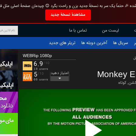
تازه و منحصر به فرد بازطراحی شده 🎉 حتماً یک سر به نسخهٔ جدید بزن و راحت بگرد 
مشاهدهٔ نسخهٔ جدید
تماس با ما
لیست من
تریلر های جدید
آخرین دوبله ها
سریال ها
ف
WEBRip 1080p
ب
6.9
/10
18 users
Monkey E
امتیاز دهید
5
/10
66 users
کوتاه
,
اکش