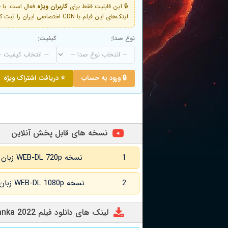
🔒 این قابلیت فقط برای
کاربران ویژه
لینک‌های این فیلم با CDN اختصاصی ایران را ثبت کنید و دقایقی بعد به لینک سوم آن دسترسی خواهید داشت
نوع صدا:
کیفیت:
🔒 ورود به حساب
⭐ دریافت اشتراک ویژه
نسخه های قابل پخش آنلاین
1
نسخه WEB-DL 720p زبان اصلی و زیرنویس انگلیسی
2
نسخه WEB-DL 1080p زبان اصلی و زیرنویس انگلیسی
لینک های دانلود فیلم Monkey Enters Lanka 2022