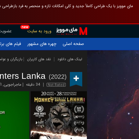
 چیدمان صفحهٔ اصلی مثل قبل مانده تا گم نشوی ، و اگر ظاهر تازه‌تری می‌خواهی
new
عضویت
ورود به سایت
یلم های برتر
چهره های مشهور
صفحه اصلی
ازیگران و عوامل
نقد های کاربران
لینک های دانلود
nters Lanka
(2022)
ن
,
ماجراجویی
34 دقیقه
Not Rated