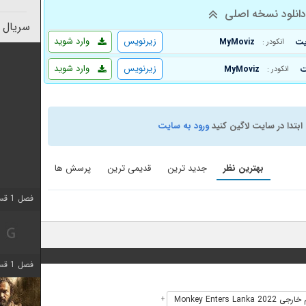
انلود نسخه اصلی
سریال 
زیرنویس
وارد شوید
MyMoviz
انکودر :
زیرنویس
وارد شوید
MyMoviz
انکودر :
ابتدا در سایت لاگین کنید
ورود به سایت
بهترین نظر
جدید ترین
قدیمی ترین
پرسش ها
فصل 1 قسمت 2 اضافه شد
فصل 1 قسمت 8 اضافه شد
 Monkey Enters Lanka 2022
+