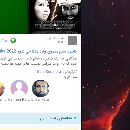
ay
deo
امتیاز منتقدان
بریتانیا
-
از 100
دانلود فیلم میمون وارد لانکا می شود Monkey Enters Lanka 2022
هنگامی که یک شاهزاده خانم خاص ناپدید می شود، ی
شود که نام او در سراسر بهشت ها و جهنم ها باعث 
کارگردانی:
Saie Surendra
ستارگان:
Saie Surendra
Carmen Rain Lykoo
Dhvel Patel
📡 فعالسازی لینک سوم