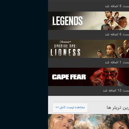
ن تریلر ها
مشاهده لیست کامل >>