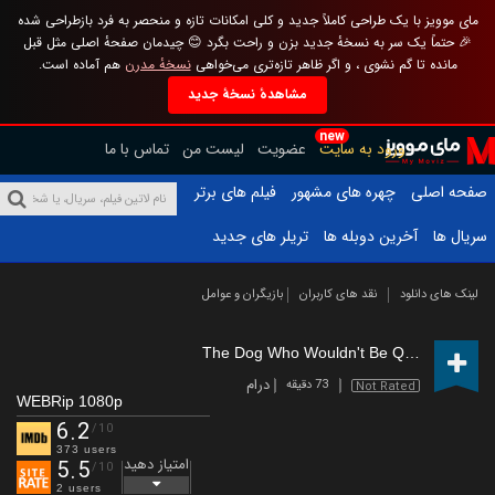
مای موویز با یک طراحی کاملاً جدید و کلی امکانات تازه و منحصر به فرد بازطراحی شده
🎉 حتماً یک سر به نسخهٔ جدید بزن و راحت بگرد 😊 چیدمان صفحهٔ اصلی مثل قبل
مانده تا گم نشوی ، و اگر ظاهر تازه‌تری می‌خواهی
نسخهٔ مدرن
هم آماده است.
مشاهدهٔ نسخهٔ جدید
new
ورود به سایت
عضویت
لیست من
تماس با ما
صفحه اصلی
چهره های مشهور
فیلم های برتر
سریال ها
آخرین دوبله ها
تریلر های جدید
لینک های دانلود
نقد های کاربران
بازیگران و عوامل
The Dog Who Wouldn't Be Quiet
(2021)
درام
73 دقیقه
Not Rated
WEBRip 1080p
6.2
/10
373 users
امتیاز دهید
5.5
/10
2 users