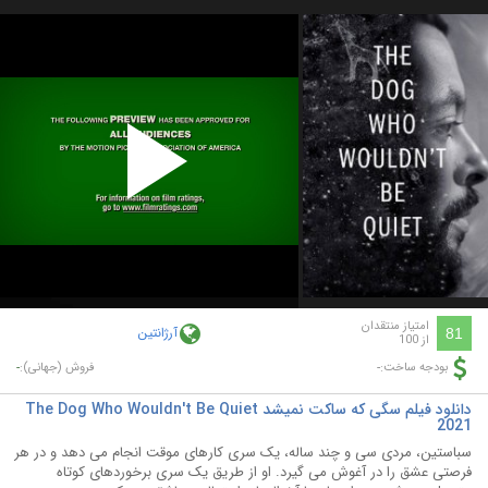
Play
Video
امتیاز منتقدان
آرژانتین
81
از 100
-
-
بودجه ساخت:
فروش (جهانی):
دانلود فیلم سگی که ساکت نمیشد The Dog Who Wouldn't Be Quiet
2021
سباستین، مردی سی و چند ساله، یک سری کارهای موقت انجام می دهد و در هر
فرصتی عشق را در آغوش می گیرد. او از طریق یک سری برخوردهای کوتاه