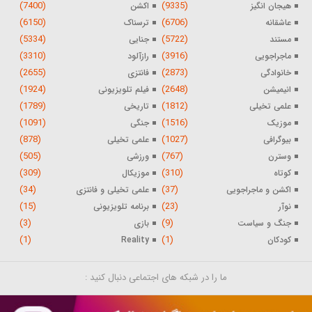
(7400)
(9335)
هیجان انگیز
اکشن
(6150)
(6706)
عاشقانه
ترسناک
(5334)
(5722)
مستند
جنایی
(3310)
(3916)
ماجراجویی
رازآلود
(2655)
(2873)
خانوادگی
فانتزی
(1924)
(2648)
انیمیشن
فیلم تلویزیونی
(1789)
(1812)
علمی تخیلی
تاریخی
(1091)
(1516)
موزیک
جنگی
(878)
(1027)
بیوگرافی
علمی تخیلی
(505)
(767)
وسترن
ورزشی
(309)
(310)
کوتاه
موزیکال
(34)
(37)
اکشن و ماجراجویی
علمی تخیلی و فانتزی
(15)
(23)
نوآر
برنامه تلویزیونی
(3)
(9)
جنگ و سیاست
بازی
(1)
(1)
کودکان
Reality
ما را در شبکه های اجتماعی دنبال کنید :