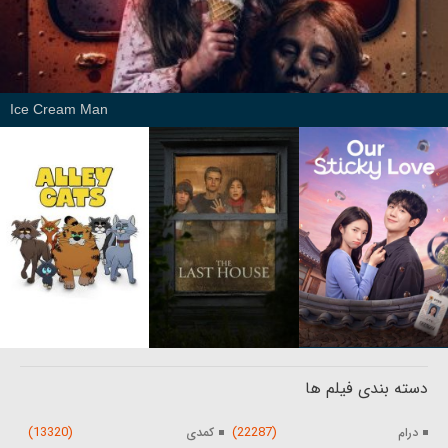
Ice Cream Man
دسته بندی فیلم ها
(13320)
(22287)
درام
کمدی