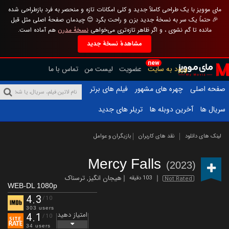
مای موویز با یک طراحی کاملاً جدید و کلی امکانات تازه و منحصر به فرد بازطراحی شده
🎉 حتماً یک سر به نسخهٔ جدید بزن و راحت بگرد 😊 چیدمان صفحهٔ اصلی مثل قبل
مانده تا گم نشوی ، و اگر ظاهر تازه‌تری می‌خواهی
نسخهٔ مدرن
هم آماده است.
مشاهدهٔ نسخهٔ جدید
new
ورود به سایت
عضویت
لیست من
تماس با ما
صفحه اصلی
چهره های مشهور
فیلم های برتر
سریال ها
آخرین دوبله ها
تریلر های جدید
لینک های دانلود
نقد های کاربران
بازیگران و عوامل
Mercy Falls
(2023)
هیجان انگیز
,
ترسناک
103 دقیقه
Not Rated
WEB-DL 1080p
4.3
/10
303 users
امتیاز دهید
4.1
/10
34 users