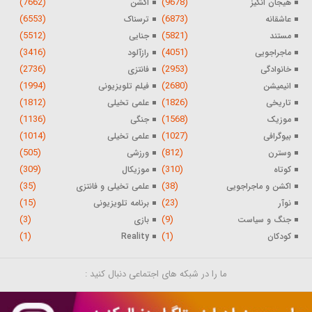
(7662)
(9678)
هیجان انگیز
اکشن
(6553)
(6873)
عاشقانه
ترسناک
(5512)
(5821)
مستند
جنایی
(3416)
(4051)
ماجراجویی
رازآلود
(2736)
(2953)
خانوادگی
فانتزی
(1994)
(2680)
انیمیشن
فیلم تلویزیونی
(1812)
(1826)
تاریخی
علمی تخیلی
(1136)
(1568)
موزیک
جنگی
(1014)
(1027)
بیوگرافی
علمی تخیلی
(505)
(812)
وسترن
ورزشی
(309)
(310)
کوتاه
موزیکال
(35)
(38)
اکشن و ماجراجویی
علمی تخیلی و فانتزی
(15)
(23)
نوآر
برنامه تلویزیونی
(3)
(9)
جنگ و سیاست
بازی
(1)
(1)
کودکان
Reality
ما را در شبکه های اجتماعی دنبال کنید :