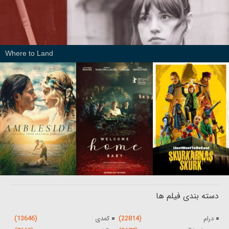
Where to Land
دسته بندی فیلم ها
(13646)
(22814)
درام
کمدی