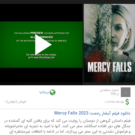
Play
Video
امتیاز منتقدان
بریتانیا
-
از 100
-
-
بودجه ساخت:
فروش (جهانی):
دانلود فیلم آبشار رحمت Mercy Falls 2023
فیلم داستان گروهی از دوستان را روایت می کند که برای یافتن کلبه ای گمشده در
جنگل های دور افتاده اسکاتلند سفر می کنند. آنها با امید به تجربه ای ماجراجویانه
و فراموش نشدنی به این سفر می پردازند، اما در ادامه با اتفاقات غیرمنتظره ای