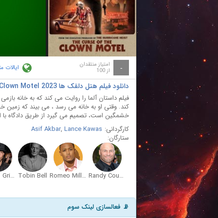
ay
deo
امتیاز منتقدان
ایالات م
-
از 100
دانلود فیلم هتل دلقک ها Clown Motel 2023
فیلم داستان آلما را روایت می کند که به خانه بازم
کند. وقتی او به خانه می رسد ، می بیند که زمین خا
خشمگین است، تصمیم می گیرد از طریق دادگاه با ا
کارگردانی:
Lance Kawas
,
Asif Akbar
ستارگان:
Richard Grieco
Tobin Bell
Romeo Miller
Randy Couture
📡 فعالسازی لینک سوم