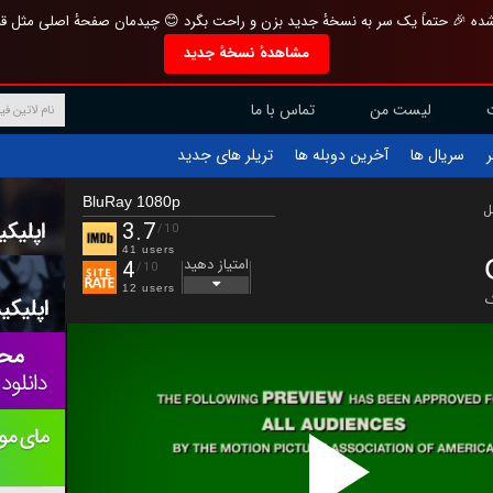
تازه و منحصر به فرد بازطراحی شده 🎉 حتماً یک سر به نسخهٔ جدید بزن و راحت بگرد 
مشاهدهٔ نسخهٔ جدید
تماس با ما
لیست من
تریلر های جدید
آخرین دوبله ها
سریال ها
ف
BluRay 1080p
ب
3.7
/10
41 users
امتیاز دهید
4
/10
12 users
ت