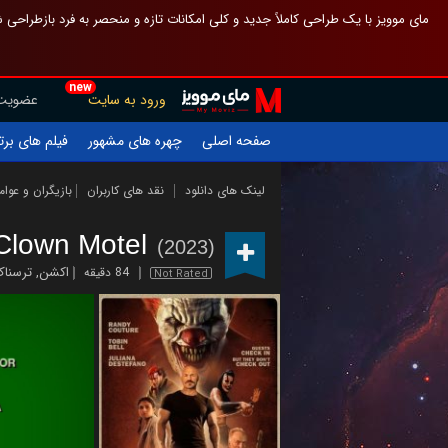
 چیدمان صفحهٔ اصلی مثل قبل مانده تا گم نشوی ، و اگر ظاهر تازه‌تری می‌خواهی
new
عضویت
ورود به سایت
یلم های برتر
چهره های مشهور
صفحه اصلی
ازیگران و عوامل
نقد های کاربران
لینک های دانلود
Clown Motel
(2023)
رسناک
,
اکشن
84 دقیقه
Not Rated