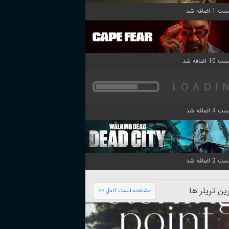
ن تریلر ها
مشاهده لیست کامل >>