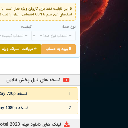
🔒 این قابلیت فقط برای
کاربران ویژه
لینک‌های این فیلم با CDN اختصاصی ایران را ثبت کنید و دقایقی بعد به لینک سوم آن دسترسی خواهید داشت
نوع صدا:
کیفیت:
🔒 ورود به حساب
⭐ دریافت اشتراک ویژه
نسخه های قابل پخش آنلاین
1
نسخه BluRay 720p زبان اصلی
2
نسخه BluRay 1080p زبان اصلی
لینک های دانلود فیلم Clown Motel 2023