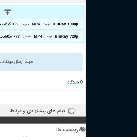
د
BluRay 1080p
MP4
1.6 گیگابایت
فرمت :
حجم :
BluRay 720p
MP4
777 مگابایت
فرمت :
حجم :
جهت ارسال دیدگاه ، 
0 دیدگاه
فیلم های پیشنهادی و مرتبط
برچسب ها