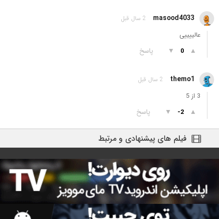
masood4033
2 سال قبل
عالییییی
▲
▼
پاسخ
0
themo1
2 سال قبل
3 از 5
▲
▼
پاسخ
-2
فیلم های پیشنهادی و مرتبط