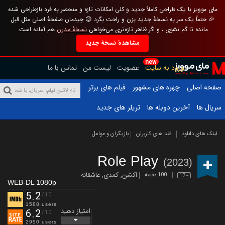
مای موویز با یک طراحی کاملاً جدید و کلی امکانات تازه و منحصر به فرد بازطراحی شده
🎉 حتماً یک سر به نسخهٔ جدید بزن و راحت بگرد 😊 چیدمان صفحهٔ اصلی مثل قبل
مانده تا گم نشوی ، و اگر ظاهر تازه‌تری می‌خواهی
نسخهٔ مدرن
هم آماده است.
مشاهدهٔ نسخهٔ جدید
new
ورود به سایت
عضویت
لیست من
تماس با ما
صفحه اصلی
چهره های مشهور
فیلم های برتر
سریال ها
آخرین دوبله ها
تریلر های جدید
لینک های دانلود
نقد های کاربران
بازیگران و عوامل
Role Play
(2023)
اکشن
,
کمدی
,
عاشقانه
100 دقیقه
17+
WEB-DL 1080p
5.2
/10
1588 users
امتیاز دهید
6.2
/10
2950 users