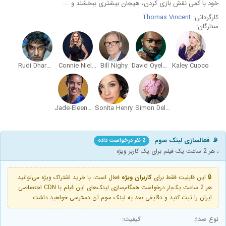
خود با کمی نقش بازی کردن، هیجان بیشتری ببخشند و ...
کارگردانی:
Thomas Vincent
ستارگان:
Rudi Dharmalingam
Connie Nielsen
Bill Nighy
David Oyelowo
Kaley Cuoco
Jade-Eleena Dregorius
Sonita Henry
Simon Delaney
📡 فعالسازی لینک سوم
2 نفر درخواست داده
، هر 2 ساعت یک فیلم برای یک کاربر ویژه
🔒 این قابلیت فقط برای
کاربران ویژه
فعال است. با خرید اشتراک ویژه می‌توانید
هر 2 ساعت یک‌بار درخواست همگام‌سازی لینک‌های این فیلم با CDN اختصاصی
ایران را ثبت کنید و دقایقی بعد به لینک سوم آن دسترسی خواهید داشت
نوع صدا:
کیفیت: