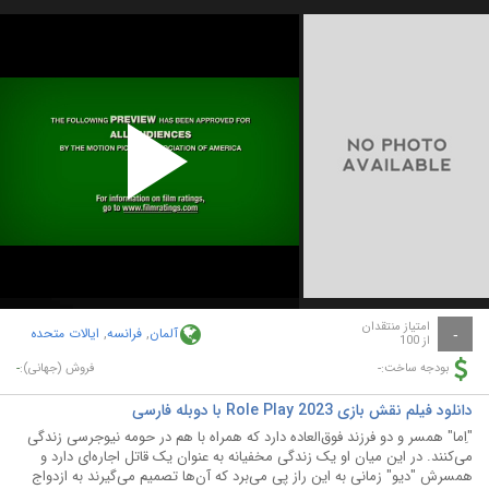
Play
Video
امتیاز منتقدان
آلمان
,
فرانسه
,
ایالات متحده
-
از 100
-
-
بودجه ساخت:
فروش (جهانی):
دانلود فیلم نقش بازی Role Play 2023 با دوبله فارسی
"اِما" همسر و دو فرزند فوق‌العاده دارد که همراه با هم در حومه نیوجرسی زندگی
می‌کنند. در این میان او یک زندگی مخفیانه‌ به عنوان یک قاتل اجاره‌ای دارد و
همسرش "دیو" زمانی به این راز پی می‌برد که آن‌ها تصمیم می‌گیرند به ازدواج