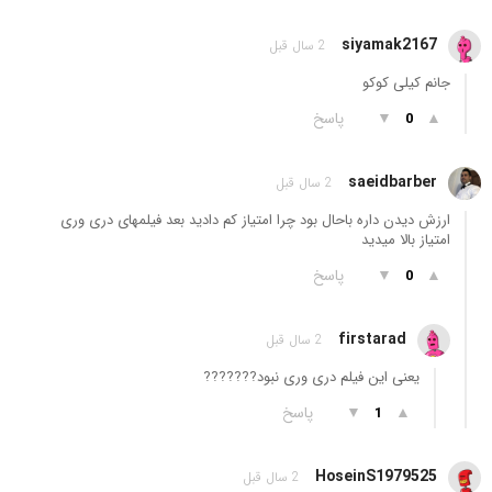
siyamak2167
2 سال قبل
جانم کیلی کوکو
▲
▼
پاسخ
0
saeidbarber
2 سال قبل
ارزش دیدن داره باحال بود چرا امتیاز کم دادید بعد فیلمهای دری وری
امتیاز بالا میدید
▲
▼
پاسخ
0
firstarad
2 سال قبل
یعنی این فیلم دری وری نبود???????
▲
▼
پاسخ
1
HoseinS1979525
2 سال قبل