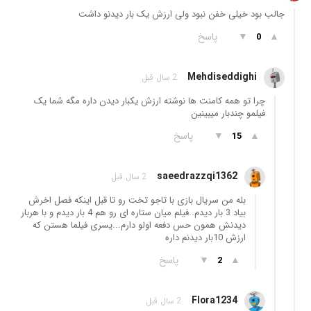
جالب بود خیلی خفن نبود ولی ارزش یک بار دیدنو داشت
▲
▼
پاسخ
0
Mehdiseddighi
2 سال قبل
چرا تو همه کامنت ها نوشته ارزش یکبار دیدن داره مگه شما یک
فیلمو چندبار میبینین
▲
▼
پاسخ
15
saeedrazzqi1362
2 سال قبل
بله من سریال بازی با تاجو تخت رو تا قبل اینکه فصل اخرش
بیاد 3 بار دیدم..فیلم میان ستاره ای رو هم 4 بار دیدم و با هربار
دیدنش همون حس دفعه اولو دارم...یسری فیلما هستن که
ارزش 10بار دیدنم داره
▲
▼
پاسخ
2
Flora1234
2 سال قبل