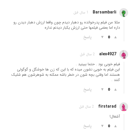
Barsambarli
1 سال قبل
مثلا من فیلم پدرخوانده رو دهبار دیدم چون واقعا ارزش دهبار دیدن رو
داره اما بعضی فیلمها حتی ارزش یکبار دیدنم نداره
▲
▼
پاسخ
0
alex4927
2 سال قبل
فیلم خوبی بود . حتما ببینید .
این فیلم به خوبی نشون میده که با این که زن ها خوشگل و گوگولی
هستند اما وقتی بچه شون در خطر باشه ممکنه به شوهرشون هم شلیک
کنند .
▲
▼
پاسخ
0
firstarad
2 سال قبل
آشغال!
▲
▼
پاسخ
0