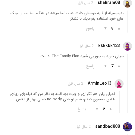
shahram08
2 سال قبل
بدینوسیله از کلیه دوستان دانشمند تقاضا میشه در هنگام مطالعه از عینک
های خود استفاده بفرمایند با تشکر
▲
▼
پاسخ
8
kkkkkk123
2 سال قبل
خیلی خوبه یه جورایی شبیه The Family Plan هست
▲
▼
پاسخ
7
ArminLeo13
2 سال قبل
فمیلی پلن هم تکراری و چرت بود البته به نظر من که فیلمهای زیادی
با این مضمون دیدم، فیلم نو بادی no body خیلی بهتر از ایناس
▲
▼
پاسخ
2
sandbad888
2 سال قبل