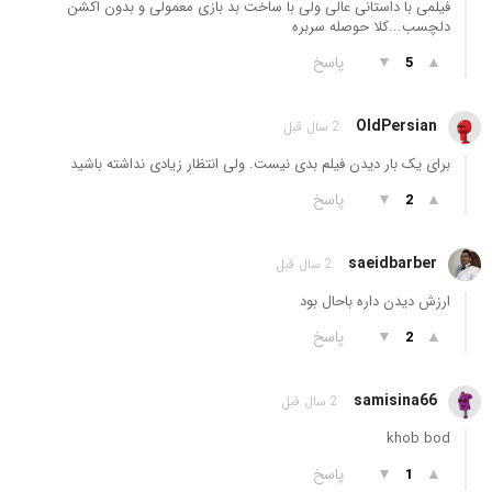
فیلمی با داستانی عالی ولی با ساخت بد بازی معمولی و بدون اکشن
دلچسب...کلا حوصله سربره
▲
▼
پاسخ
5
OldPersian
2 سال قبل
برای یک بار دیدن فیلم بدی نیست. ولی انتظار زیادی نداشته باشید
▲
▼
پاسخ
2
saeidbarber
2 سال قبل
ارزش دیدن داره باحال بود
▲
▼
پاسخ
2
samisina66
2 سال قبل
khob bod
▲
▼
پاسخ
1