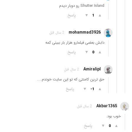
Shutter Island رو دوبار دیدم
▲
▼
پاسخ
1
mohammad3926
2 سال قبل
دابش بعضی فیلمارو هزار بار ببینی کمه
▲
▼
پاسخ
0
Amiralipl
2 سال قبل
حق ترین کامنتی که تو این سایت خوندم....
▲
▼
پاسخ
-1
Akbar1365
2 سال قبل
خوب بود.
▲
▼
پاسخ
0