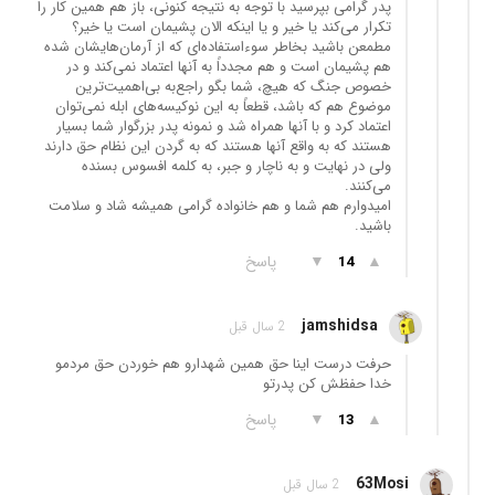
پدر گرامی بپرسید با توجه به نتیجه کنونی، باز هم همین کار را
تکرار می‌کند یا خیر و یا اینکه الان پشیمان است یا خیر؟
مطمعن باشید بخاطر سوءاستفاده‌ای که از آرمان‌هایشان شده
هم پشیمان است و هم مجدداً به آنها اعتماد نمی‌کند و در
خصوص جنگ که هیچ، شما بگو راجع‌به بی‌اهمیت‌ترین
موضوع هم که باشد، قطعاً به این نوکیسه‌های ابله نمی‌توان
اعتماد کرد و با آنها همراه شد و نمونه پدر بزرگوار شما بسیار
هستند که به واقع آنها هستند که به گردن این نظام حق دارند
ولی در نهایت و به ناچار و جبر، به کلمه افسوس بسنده
می‌کنند.
امیدوارم هم شما و هم خانواده گرامی همیشه شاد و سلامت
باشید.
▲
▼
پاسخ
14
jamshidsa
2 سال قبل
حرفت درست اینا حق همین شهدارو هم خوردن حق مردمو
خدا حفظش کن پدرتو
▲
▼
پاسخ
13
63Mosi
2 سال قبل