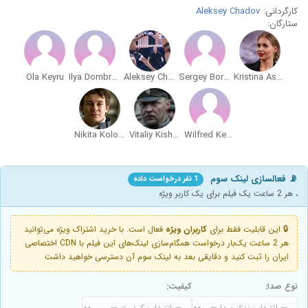
کارگردانی:
Aleksey Chadov
ستارگان:
Ola Keyru
Ilya Dombrovskiy
Aleksey Chadov
Sergey Borisov
Kristina Asmus
Nikita Kologrivyy
Vitaliy Kishchenko
Wilfred Keyru
📡 فعالسازی لینک سوم
1 نفر درخواست داده
، هر 2 ساعت یک فیلم برای یک کاربر ویژه
🔒 این قابلیت فقط برای
کاربران ویژه
فعال است. با خرید اشتراک ویژه می‌توانید
هر 2 ساعت یک‌بار درخواست همگام‌سازی لینک‌های این فیلم با CDN اختصاصی
ایران را ثبت کنید و دقایقی بعد به لینک سوم آن دسترسی خواهید داشت
نوع صدا:
کیفیت: