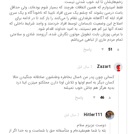
زخم‌هایشان تا ابد خوب شدنی نیست.
فقط امیدوارم که همین اتفاقات هرچند که بسیار شوم بوده‌اند، ولی حداقل
باعث درسی بشوند که چشم یک سری افراد نابینا که ناخودآگاه و یک سری
افراد ابله که آگاهانه طرفداری نظام را می‌کنند را باز کند تا در ادامه برای
اصلاح این وضعیت نابسامان توسط افراد خردمند و واجد شرایط داخلی که
تعداد آنها نیز کم هم نسیتند، به امید خداوند اقدام شود.
با عرض پوزش بابت تطویل موتون نگارش شده، آرزومند شادی و سلامتی
تمام مردم عاری از تباهی می‌باشم.
▲
▼
پاسخ
51
Zazart
2 سال قبل
کسانی چون پدر من ۸سال بخاطره وطنشون صادقانه جنگیدن حالا
کسان دیگر به اسم اونها و تلاش اونا دارن مملکتو میبَرَن اینا درد
بدیه هرگز هم جاش خوب نمیشه
▲
▼
پاسخ
46
Hitler111
2 سال قبل
دوست عزیزم سلام
بله با شما هم‌عقیده‌ام و متأسفانه حق با شماست و به خدا اگر از