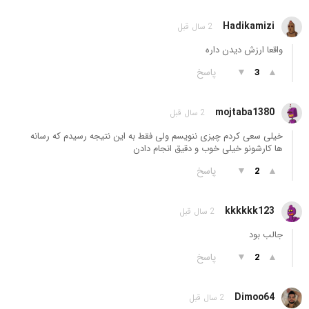
Hadikamizi
2 سال قبل
واقعا ارزش دیدن داره
▲
▼
پاسخ
3
mojtaba1380
2 سال قبل
خیلی سعی کردم چیزی ننویسم ولی فقط به این نتیجه رسیدم که رسانه
ها کارشونو خیلی خوب و دقیق انجام دادن
▲
▼
پاسخ
2
kkkkkk123
2 سال قبل
جالب بود
▲
▼
پاسخ
2
Dimoo64
2 سال قبل