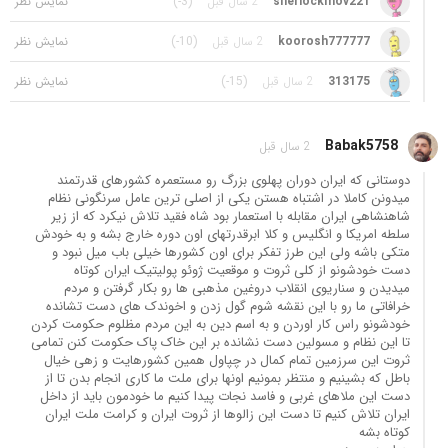
sherlockmov221
2 سال قبل
(-3)
koorosh777777
2 سال قبل
(-10)
313175
2 سال قبل
(-15)
Babak5758
2 سال قبل
دوستانی که ایران دوران پهلوی بزرگ رو مستعمره کشورهای قدرتمند
میدونن کاملا در اشتباه هستن یکی از اصلی ترین عامل سرنگونی نظام
شاهنشاهی ایران مقابله با استعمار بود شاه فقید تلاش نیکرد که از زیر
سلطه امریکا و انگلیس و کلا ابرقدرتهای اون دوره خارج بشه و به خودش
متکی باشه ولی این طرز تفکر برای اون کشورها خیلی باب میل نبود و
دست خودشونو از کلی ثروت و موقعیت ژوئو پولیتیک ایران کوتاه
میدیدن و سناریوی انقلاب دروغین مذهبی ها رو بکار گرفتن و مردم
خرافاتی ما رو با این نقشه شوم گول زدن و اخوندک های دست تشانده
خودشونو راس کار اوردن و به اسم دین به این مردم مظلوم حکومت کردن
تا این نظام و مسولین دست نشانده بر این خاک پاک حکومت کنن تمامی
ثروت این سرزمین تمام کمال در چپاول همین کشورهایت و زهی خیال
باطل که بشینیم و منتظر بمونیم اونها برای ملت ما کاری انجام بدن تا از
دست این ملاهای غربی و فاسد نجات پیدا کنیم ما خودمون باید از داخل
ایران تلاش کنیم تا دست این زالوها از ثروت ایران و کرامت ملت ایران
کوتاه بشه