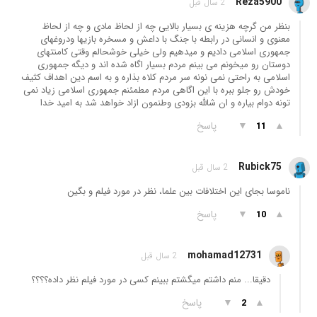
Reza5900
2 سال قبل
بنظر من گرچه هزینه ی بسیار بالایی چه از لحاظ مادی و چه از لحاظ
معنوی و انسانی در رابطه با جنگ با داعش و مسخره بازیها ودروغهای
جمهوری اسلامی دادیم و میدهیم ولی خیلی خوشحالم وقتی کامنتهای
دوستان رو میخونم می بینم مردم بسیار اگاه شده اند و دیگه جمهوری
اسلامی به راحتی نمی نونه سر مردم کلاه بذاره و به اسم دین اهداف کثیف
خودش رو جلو ببره با این اگاهی مردم مطمئنم جمهوری اسلامی زیاد نمی
تونه دوام بیاره و ان شالله بزودی وطنمون ازاد خواهد شد به امید خدا
▲
▼
پاسخ
11
Rubick75
2 سال قبل
ناموسا بجای این اختلافات بین علما، نظر در مورد فیلم و بگین
▲
▼
پاسخ
10
mohamad12731
2 سال قبل
دقیقا... منم داشتم میگشتم ببینم کسی در مورد فیلم نظر داده؟؟؟؟
▲
▼
پاسخ
2