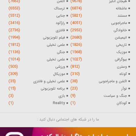
(7663)
(9678)
هیجان انگیز
اکشن
(6553)
(6874)
عاشقانه
ترسناک
(5512)
(5821)
مستند
جنایی
(3416)
(4051)
ماجراجویی
رازآلود
(2736)
(2953)
خانوادگی
فانتزی
(1994)
(2680)
انیمیشن
فیلم تلویزیونی
(1812)
(1826)
تاریخی
علمی تخیلی
(1136)
(1568)
موزیک
جنگی
(1014)
(1027)
بیوگرافی
علمی تخیلی
(505)
(812)
وسترن
ورزشی
(309)
(310)
کوتاه
موزیکال
(35)
(38)
اکشن و ماجراجویی
علمی تخیلی و فانتزی
(15)
(23)
نوآر
برنامه تلویزیونی
(3)
(9)
جنگ و سیاست
بازی
(1)
(1)
کودکان
Reality
ما را در شبکه های اجتماعی دنبال کنید :