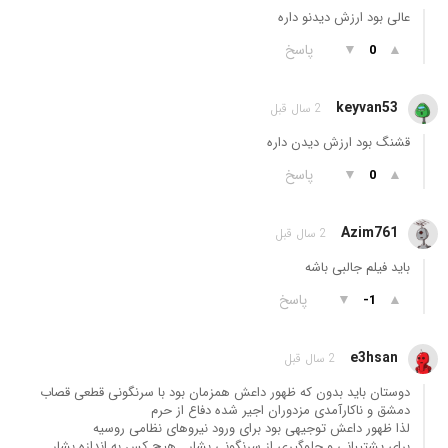
عالی بود ارزش دیدنو داره
▲
▼
پاسخ
0
keyvan53
2 سال قبل
قشنگ بود ارزش دیدن داره
▲
▼
پاسخ
0
Azim761
2 سال قبل
باید فیلم جالبی باشه
▲
▼
پاسخ
-1
e3hsan
2 سال قبل
دوستان باید بدون که ظهور داعش همزمان بود با سرنگونی قطعی قصاب
دمشق و ناکارآمدی مزدوران اجیر شده دفاع از حرم
لذا ظهور داعش توجیهی بود برای ورود نیروهای نظامی روسیه
برای پشتیبانی و جلوگیری از سرنگونی بشار . هیچ کس به اندازه بشار