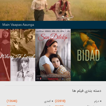
Main Vaapas Aaunga
دسته بندی فیلم ها
(13646)
(22818)
درام
کمدی