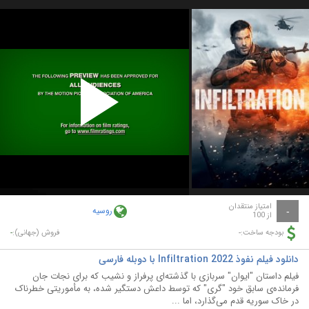
Play
Video
امتیاز منتقدان
روسیه
-
از 100
-
-
بودجه ساخت:
فروش (جهانی):
دانلود فیلم نفوذ Infiltration 2022 با دوبله فارسی
فیلم داستان "ایوان" سربازی با گذشته‌ای پرفراز و نشیب که برای نجات جان
فرمانده‌ی سابق خود "گری" که توسط داعش دستگیر شده، به مأموریتی خطرناک
در خاک سوریه قدم می‌گذارد، اما ...