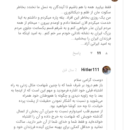
فقط بیایید همه با هم باشیم تا آیندگان به نسل ما نخندد بخاطر
سکوت مان از ظلم و دیکتاتوری...
من یک روزی بخاطر این افراد. یقه پاره میکردم و داشتم به اینا
خدمت میکردم الان استعفا دادم و اومدم بیرون ؛ میخام از همه
مردم ایران عذر خواهی کنم و به شرفم قسم یکساعت جلوی مردم
بزرگ ایران به نشانه نادانی خودم سر خم کنم...به امید اینکه ما
فرزندان ایران را ببخشید...
به امید ایرانی آزاد...
▲
▼
پاسخ
11
Hitler111
2 سال قبل
دوست گرامی سلام
باز هم درود بر شرف شما که با چنین شهامت مثال زدنی به راه
اشتباه قبلی خود اشاره فرمودید و مهم این است که از اینجا به
بعد با چه زاویه دیدی و چگونه با هم‌وطنان خود همراه
می‌شوید و نسبت به آشکار نمودن حقیقت از پشت پرده
خیانت، تا چه حد کوشا خواهید بود.
از صمیم قلب امیدوارم نسبت به جبران آن بخش از اعمال
گذشته خویش که شهامت به خرج داده و آن را اشتباه
خوانده‌اید و فقط شما و خدای شما از آن خبر دارید، ساکت
نمانید و حداقل کمکی برای بهینه سازی آینده فرزندان خود و