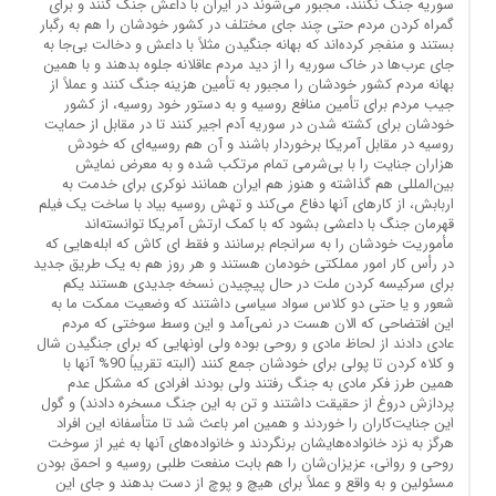
سوریه جنگ نکنند، مجبور می‌شوند در ایران با داعش جنگ کنند و برای
گمراه کردن مردم حتی چند جای مختلف در کشور خودشان را هم به رگبار
بستند و منفجر کرده‌اند که بهانه جنگیدن مثلاً با داعش و دخالت بی‌جا به
جای عرب‌ها در خاک سوریه را از دید مردم عاقلانه جلوه بدهند و با همین
بهانه مردم کشور خودشان را مجبور به تأمین هزینه جنگ کنند و عملاً از
جیب مردم برای تأمین منافع روسیه و به دستور خود روسیه، از کشور
خودشان برای کشته شدن در سوریه آدم اجیر کنند تا در مقابل از حمایت
روسیه در مقابل آمریکا برخوردار باشند و آن هم روسیه‌ای که خودش
هزاران جنایت را با بی‌شرمی تمام مرتکب شده و به معرض نمایش
بین‌المللی هم گذاشته و هنوز هم ایران همانند نوکری برای خدمت به
اربابش، از کارهای آنها دفاع می‌کند و تهش روسیه بیاد با ساخت یک فیلم
قهرمان جنگ با داعشی بشود که با کمک ارتش آمریکا توانسته‌اند
مأموریت خودشان را به سرانجام برسانند و فقط ای کاش که ابله‌هایی که
در رأس کار امور مملکتی خودمان هستند و هر روز هم به یک طریق جدید
برای سرکیسه کردن ملت در حال پیچیدن نسخه جدیدی هستند یکم
شعور و یا حتی دو کلاس سواد سیاسی داشتند که وضعیت ممکت ما به
این افتضاحی که الان هست در نمی‌آمد و این وسط سوختی که مردم
عادی دادند از لحاظ مادی و روحی بوده ولی اونهایی که برای جنگیدن شال
و کلاه کردن تا پولی برای خودشان جمع کنند (البته تقریباً 90% آنها با
همین طرز فکر مادی به جنگ رفتند ولی بودند افرادی که مشکل عدم
پردازش دروغ از حقیقت داشتند و تن به این جنگ مسخره دادند) و گول
این جنایت‌کاران را خوردند و همین امر باعث شد تا متأسفانه این افراد
هرگز به نزد خانواده‌هایشان برنگردند و خانواده‌های آنها به غیر از سوخت
روحی و روانی، عزیزان‌شان را هم بابت منفعت طلبی روسیه و احمق بودن
مسئولین و به واقع و عملاً برای هیچ و پوچ از دست بدهند و جای این