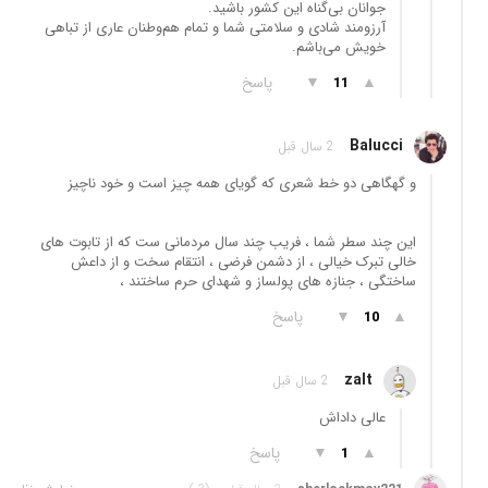
جوانان بی‌گناه این کشور باشید.
آرزومند شادی و سلامتی شما و تمام هم‌وطنان عاری از تباهی
خویش می‌باشم.
▲
▼
پاسخ
11
Balucci
2 سال قبل
و گهگاهی دو خط شعری که گویای همه چیز است و خود ناچیز
این چند سطر شما ، فریب چند سال مردمانی ست که از تابوت های
خالی تبرک خیالی ، از دشمن فرضی ، انتقام سخت و از داعش
ساختگی ، جنازه های پولساز و شهدای حرم ساختند ،
▲
▼
پاسخ
10
zalt
2 سال قبل
عالی داداش
▲
▼
پاسخ
1