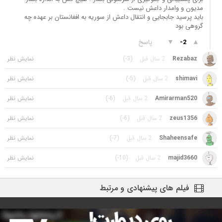
مدیون و وامدار داعش نیست .
باید پرسید جابجایی و انتقال داعش از سوریه به افغانستان بر عهده چه
گروهی بود
▲
▼
پاسخ
-2
Rezabaz
2 سال قبل
(-3)
shimavi
2 سال قبل
(-5)
Amirarman520
2 سال قبل
(-6)
zeus1356
2 سال قبل
(-6)
Shaheensafe
2 سال قبل
(-7)
majid3660
2 سال قبل
(-10)
فیلم های پیشنهادی و مرتبط