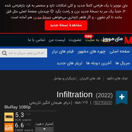
مای موویز با یک طراحی کاملاً جدید و کلی امکانات تازه و منحصر به فرد بازطراحی شده
🎉 حتماً یک سر به نسخهٔ جدید بزن و راحت بگرد 😊 چیدمان صفحهٔ اصلی مثل قبل
مانده تا گم نشوی ، و اگر ظاهر تازه‌تری می‌خواهی
نسخهٔ مدرن
هم آماده است.
مشاهدهٔ نسخهٔ جدید
new
ورود به سایت
عضویت
لیست من
تماس با ما
صفحه اصلی
چهره های مشهور
فیلم های برتر
سریال ها
آخرین دوبله ها
تریلر های جدید
لینک های دانلود
نقد های کاربران
بازیگران و عوامل
Infiltration
(2022)
درام
,
هیجان انگیز
,
تاریخی
110 دقیقه
Not Rated
BluRay 1080p
5.3
/10
316 users
امتیاز دهید
6.6
/10
1966 users