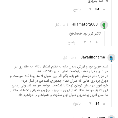
به امید پیروزی
▲
▼
پاسخ
34
aliamator2000
2 سال قبل
تاثیر گزار بود خخخخخ
▲
▼
پاسخ
1
Javadnoname
2 سال قبل
فیلم خوبی بود و ارزش دیدن داره به نظرم امتیاز IMDB یه مقداری در
مورد این فیلم کمه میتونست امتیاز 7 رو داشته باشه،
در مورد نظر دوستان هم باید بگم اگر این منوال ادامه پیدا کند سیاست و
دورغ پردازی هایی که سران نظام جمهوری اسلامی در قبال مردم
خودشون در پیش گرفتن نهایتا با شکست مواجه خواهد شد ولی زمانی
این اتفاق خواهد افتاد که از ایران ما چیزی جز ویرانه باقی نخواهد ماند و
ما نسل امروز بیشترین تاوان این سکوت و همراهی را خواهیم داد .
▲
▼
پاسخ
24